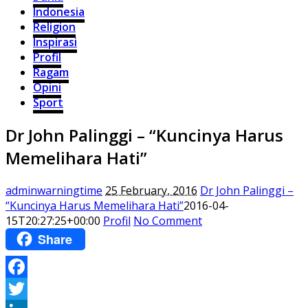
Indonesia
Religion
Inspirasi
Profil
Ragam
Opini
Sport
Dr John Palinggi – “Kuncinya Harus
Memelihara Hati”
adminwarningtime
25 February, 2016
Dr John Palinggi –
“Kuncinya Harus Memelihara Hati”
2016-04-
15T20:27:25+00:00
Profil
No Comment
Share
Facebook