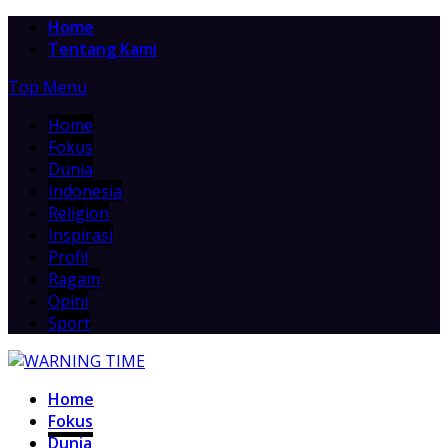
Home
Tentang Kami
Top Menu
Home
Fokus
Dunia
Indonesia
Religion
Inspirasi
Profil
Ragam
Opini
Sport
Home
Fokus
Dunia