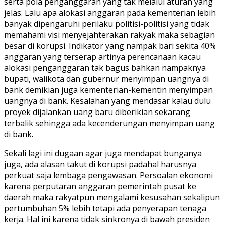
serta pola penganggaran yang tak melalui aturan yang
jelas. Lalu apa alokasi anggaran pada kementerian lebih
banyak dipengaruhi perilaku politisi-politisi yang tidak
memahami visi menyejahterakan rakyak maka sebagian
besar di korupsi. Indikator yang nampak bari sekita 40%
anggaran yang terserap artinya perencanaan kacau
alokasi penganggaran tak bagus bahkan nampaknya
bupati, walikota dan gubernur menyimpan uangnya di
bank demikian juga kementerian-kementin menyimpan
uangnya di bank. Kesalahan yang mendasar kalau dulu
proyek dijalankan uang baru diberikian sekarang
terbalik sehingga ada kecenderungan menyimpan uang
di bank.
Sekali lagi ini dugaan agar juga mendapat bunganya
juga, ada alasan takut di korupsi padahal harusnya
perkuat saja lembaga pengawasan. Persoalan ekonomi
karena perputaran anggaran pemerintah pusat ke
daerah maka rakyatpun mengalami kesusahan sekalipun
pertumbuhan 5% lebih tetapi ada penyerapan tenaga
kerja. Hal ini karena tidak sinkronya di bawah presiden