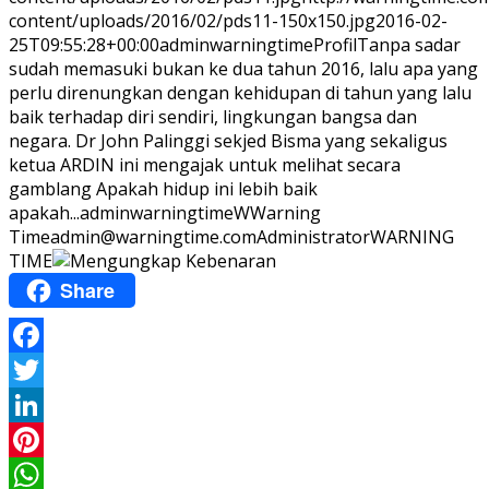
content/uploads/2016/02/pds11-150x150.jpg
2016-02-
25T09:55:28+00:00
adminwarningtime
Profil
Tanpa sadar
sudah memasuki bukan ke dua tahun 2016, lalu apa yang
perlu direnungkan dengan kehidupan di tahun yang lalu
baik terhadap diri sendiri, lingkungan bangsa dan
negara. Dr John Palinggi sekjed Bisma yang sekaligus
ketua ARDIN ini mengajak untuk melihat secara
gamblang Apakah hidup ini lebih baik
apakah...
adminwarningtime
WWarning
Time
admin@warningtime.com
Administrator
WARNING
TIME
Share
Facebook
Twitter
LinkedIn
Pinterest