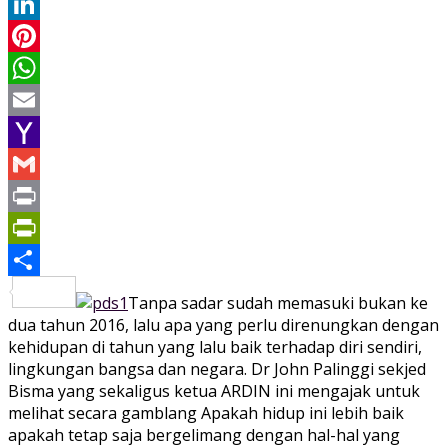
Twitter
LinkedIn
Pinterest
WhatsApp
Email
Yahoo
Mail
Gmail
Print
PrintFriendly
Share
Tanpa sadar sudah memasuki bukan ke
dua tahun 2016, lalu apa yang perlu direnungkan dengan
kehidupan di tahun yang lalu baik terhadap diri sendiri,
lingkungan bangsa dan negara. Dr John Palinggi sekjed
Bisma yang sekaligus ketua ARDIN ini mengajak untuk
melihat secara gamblang Apakah hidup ini lebih baik
apakah tetap saja bergelimang dengan hal-hal yang