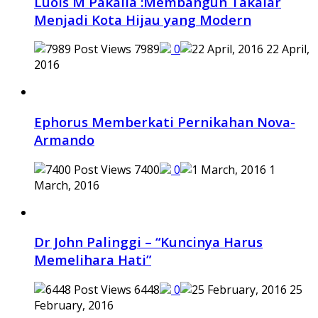
Luois M Pakaila :Membangun Takalar
Menjadi Kota Hijau yang Modern
7989
0
22 April,
2016
Ephorus Memberkati Pernikahan Nova-
Armando
7400
0
1
March, 2016
Dr John Palinggi – “Kuncinya Harus
Memelihara Hati”
6448
0
25
February, 2016