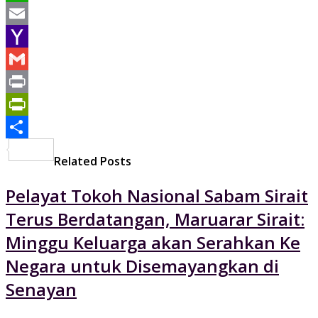
WhatsApp
Email
Yahoo
Mail
Gmail
Print
PrintFriendly
Share
Related Posts
Pelayat Tokoh Nasional Sabam Sirait
Terus Berdatangan, Maruarar Sirait:
Minggu Keluarga akan Serahkan Ke
Negara untuk Disemayangkan di
Senayan