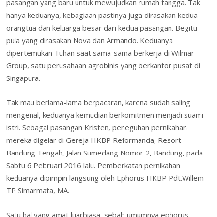
pasangan yang baru untuk mewujudkan rumah tangga. Tak
o
n
p
M
e
hanya keduanya, kebagiaan pastinya juga dirasakan kedua
k
p
ai
n
orangtua dan keluarga besar dari kedua pasangan. Begitu
l
dl
pula yang dirasakan Nova dan Armando. Keduanya
dipertemukan Tuhan saat sama-sama berkerja di Wilmar
y
Group, satu perusahaan agrobinis yang berkantor pusat di
Singapura.
Tak mau berlama-lama berpacaran, karena sudah saling
mengenal, keduanya kemudian berkomitmen menjadi suami-
istri. Sebagai pasangan Kristen, peneguhan pernikahan
mereka digelar di Gereja HKBP Reformanda, Resort
Bandung Tengah, Jalan Sumedang Nomor 2, Bandung, pada
Sabtu 6 Pebruari 2016 lalu. Pemberkatan pernikahan
keduanya dipimpin langsung oleh Ephorus HKBP Pdt.Willem
TP Simarmata, MA.
Satu hal yang amat luarbiasa, sebab umumnya ephorus