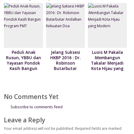
Maruarar Sirait:
Minggu Keluarga
akan Serahkan Ke
Negara untuk
Disemayangkan di
Senayan
Peduli Anak
Jelang Suksesi
Luois M Pakaila
Rusun, YBBU dan
HKBP 2016 : Dr.
:Membangun
Yayasan Pondok
Robinson
Takalar Menjadi
Kasih Bangun
Butarbutar
Kota Hijau yang
Program PMT
Andalkan
Modern
Kekuatan Doa
No Comments Yet
Subscribe to comments feed
Leave a Reply
Your email address will not be published.
Required fields are marked