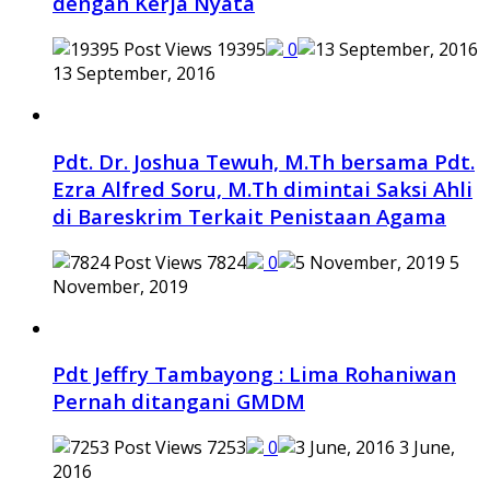
dengan Kerja Nyata
19395
0
13 September, 2016
Pdt. Dr. Joshua Tewuh, M.Th bersama Pdt.
Ezra Alfred Soru, M.Th dimintai Saksi Ahli
di Bareskrim Terkait Penistaan Agama
7824
0
5
November, 2019
Pdt Jeffry Tambayong : Lima Rohaniwan
Pernah ditangani GMDM
7253
0
3 June,
2016