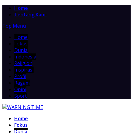
Home
Tentang Kami
Top Menu
Home
Fokus
Dunia
Indonesia
Religion
Inspirasi
Profil
Ragam
Opini
Sport
Home
Fokus
Dunia