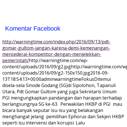
Komentar Facebook
http://warningtime.com/index.php/2016/09/13/pdt-
gomar-gultom-jangan-karena-demi-kemenangan-
mencederai-kompetitor-dengan-menjelekkan-
pemerintah/
http://warningtime.com/wp-
content/uploads/2016/09/g2.jpg
http://warningtime.com/w
content/uploads/2016/09/g2-150x150.jpg
2016-09-
13T18:54:13+00:00
adminwarningtime
Fokus
Ditemui
disela-sela Sinode Godang (SG)di Sipolohon, Tapanuli
Utara, Pdt Gomar Gultom yang juga Sekretaris Umum
PGI mengungkapkan pandangan dan harapan terhadap
berlangsungnya SG ke-63. Perwakilan HKBP di PGI mau
bicara banyak seputar isu-isu yang belakangan
menghangat jelang pemilihan Ephorus dan Sekjen HKBP
seperti isu intervensi dan korupsi. Lalu