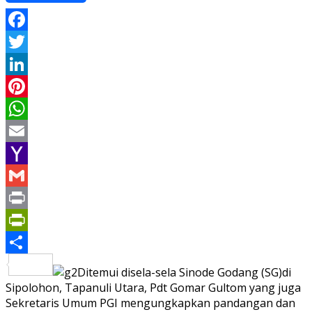
Facebook
Twitter
LinkedIn
Pinterest
WhatsApp
Email
Yahoo
Mail
Gmail
Print
PrintFriendly
Share
Ditemui disela-sela Sinode Godang (SG)di
Sipolohon, Tapanuli Utara, Pdt Gomar Gultom yang juga
Sekretaris Umum PGI mengungkapkan pandangan dan