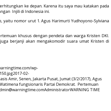
perhitungkan ke depan. Karena itu saya mau katakan pada
an Injili di Indonesia ini.
b, yaitu nomor urut 1. Agus Harimurti Yudhoyono-Sylviana
pertemuan khusus dengan pendeta dan warga Kristen DKI.
juga berjanji akan mengakomodir suara umat Kristen di
/warningtime.com/wp-
150.jpg
2017-02-
asis Amir, Senen, Jakarta Pusat, Jumat (3/2/2017), Agus
 Watimena fungsionaris Partai Demokrat. Pertemuan
dmin@warningtime.com
Administrator
WARNING TIME