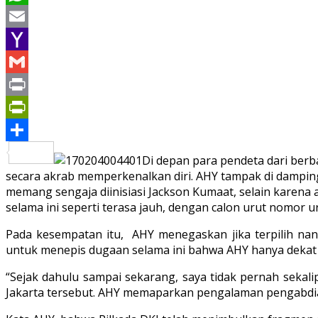
WhatsApp
Email
Yahoo
Mail
Gmail
Print
PrintFriendly
Share
Di depan para pendeta dari berba
secara akrab memperkenalkan diri. AHY tampak di dampi
memang sengaja diinisiasi Jackson Kumaat, selain karena
selama ini seperti terasa jauh, dengan calon urut nomor uru
Pada kesempatan itu, AHY menegaskan jika terpilih nant
untuk menepis dugaan selama ini bahwa AHY hanya dekat d
“Sejak dahulu sampai sekarang, saya tidak pernah seka
Jakarta tersebut. AHY memaparkan pengalaman pengabdia