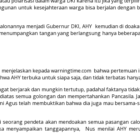
au polarisasi dalam warga DKI karena itu jika yang terpil
unan untuk kesejahteraan warga bisa berjalan dengan b
alonannya menjadi Gubernur DKI, AHY kemudian di doaka
n menumpangkan tangan yang berlangsung hanya beberapa
lvi menjelaskan kepada warningtime.com bahwa pertemuan 
hwa AHY terbuka untuk siapa saja, dan tidak terbatas hany
ngat berjarak dan mungkin tertutup, padahal faktanya tid
diatas semua golongan dan mempertahankan Pancasila. Jadi d
 ini Agus telah membuktikan bahwa dia juga mau bersama-s
 seorang pendeta akan mendoakan semua pasangan calon
etika menyampaikan tanggapannya, Nus menilai AHY me