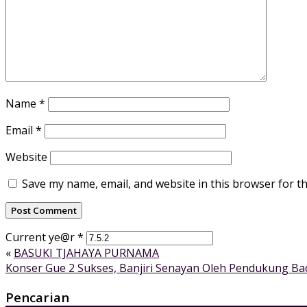
Name
*
Email
*
Website
Save my name, email, and website in this browser for t
Current ye@r
*
«
BASUKI TJAHAYA PURNAMA
Konser Gue 2 Sukses, Banjiri Senayan Oleh Pendukung Ba
Pencarian