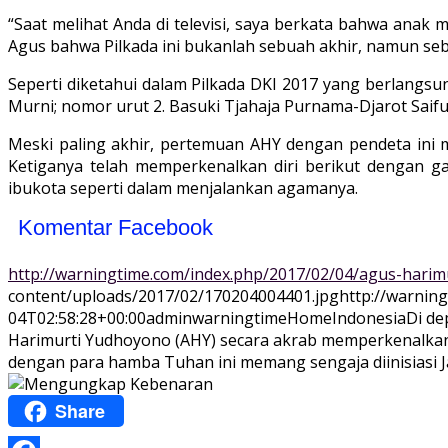
“Saat melihat Anda di televisi, saya berkata bahwa anak
Agus bahwa Pilkada ini bukanlah sebuah akhir, namun sebuah 
Seperti diketahui dalam Pilkada DKI 2017 yang berlangsu
Murni; nomor urut 2. Basuki Tjahaja Purnama-Djarot Saif
Meski paling akhir, pertemuan AHY dengan pendeta ini 
Ketiganya telah memperkenalkan diri berikut dengan g
ibukota seperti dalam menjalankan agamanya.
Komentar Facebook
http://warningtime.com/index.php/2017/02/04/agus-hari
content/uploads/2017/02/170204004401.jpg
http://warnin
04T02:58:28+00:00
adminwarningtime
Home
Indonesia
Di de
Harimurti Yudhoyono (AHY) secara akrab memperkenalkan 
dengan para hamba Tuhan ini memang sengaja diinisiasi Ja
Share