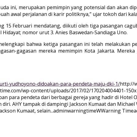
 muda ini, merupakan pemimpin yang potensial dan akan di
awal perjalanan di karir politiknya,” ujar tokoh dari kalang
ng 15 Februari mendatang, diikuti oleh tiga pasangan cagu
ul Hidayat; nomor urut 3. Anies Baswedan-Sandiaga Uno.
melengkapi bahwa ketiga pasangan ini telah melakukan 
agasan-gagasan mereka memimpin Kota Jakarta. Mereka 
murti-yudhoyono-didoakan-para-pendeta-maju-dki-1/
http:/
gtime.com/wp-content/uploads/2017/02/170204004401-150x
pan para pendeta dari berbagai gereja yang hadir di Hotel O
diri. AHY tampak di dampingi Jackson Kumaat dan Michael
ckson Kumaat, selain...
adminwarningtime
WWarning
Time
a