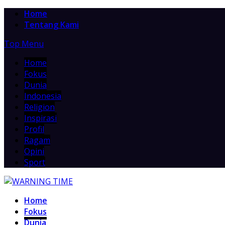
Home
Tentang Kami
Top Menu
Home
Fokus
Dunia
Indonesia
Religion
Inspirasi
Profil
Ragam
Opini
Sport
Home
Fokus
Dunia