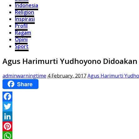
Indonesia
Religion
Inspirasi
Profil
Ragam
Opini
Sport
Agus Harimurti Yudhoyono Didoakan 
adminwarningtime
4 February, 2017
Agus Harimurti Yudho
Share
Facebook
Twitter
LinkedIn
Pinterest