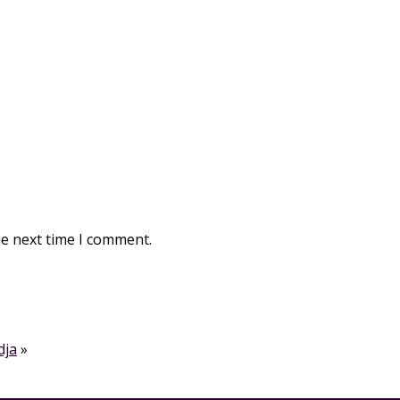
he next time I comment.
dja
»