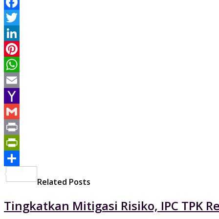
Facebook
Twitter
LinkedIn
Pinterest
WhatsApp
Email
Yahoo
Mail
Gmail
Print
PrintFriendly
Share
Related Posts
Tingkatkan Mitigasi Risiko, IPC TPK R