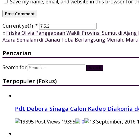
Save my name, email, and website in this browser for t
Current ye@r
*
«
Friska Olivia Panggabean Wakili Provinsi Sumut di Ajang
Acara Semalam di Danau Toba Berlangsung Meriah, Marua
Pencarian
Search for:
Terpopuler (Fokus)
Pdt Debora Sinaga Calon Kadep Diakonia d
19395
0
1