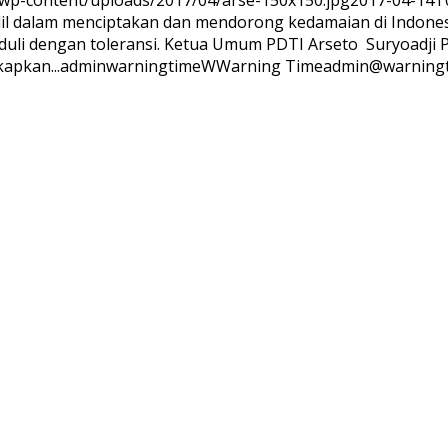
/wp-content/uploads/2017/04/arse-150x150.jpg
2017-04-14T0
l dalam menciptakan dan mendorong kedamaian di Indonesi
eduli dengan toleransi. Ketua Umum PDTI Arseto Suryoadji
apkan...
adminwarningtime
WWarning
Time
admin@warning