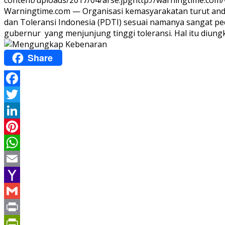
content/uploads/2017/04/arse.jpg
http://warningtime.com
Warningtime.com — Organisasi kemasyarakatan turut andi
dan Toleransi Indonesia (PDTI) sesuai namanya sangat p
gubernur yang menjunjung tinggi toleransi. Hal itu diungk
Share
Facebook
Twitter
LinkedIn
Pinterest
WhatsApp
Email
Yahoo
Mail
Gmail
Print