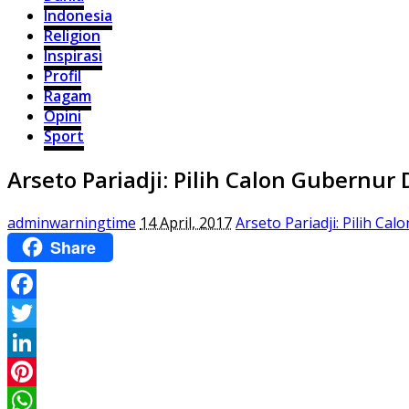
Indonesia
Religion
Inspirasi
Profil
Ragam
Opini
Sport
Arseto Pariadji: Pilih Calon Gubernur
adminwarningtime
14 April, 2017
Arseto Pariadji: Pilih C
Share
Facebook
Twitter
LinkedIn
Pinterest