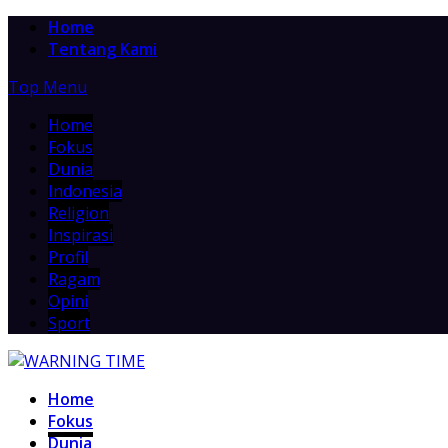
Home
Tentang Kami
Top Menu
Home
Fokus
Dunia
Indonesia
Religion
Inspirasi
Profil
Ragam
Opini
Sport
Home
Fokus
Dunia