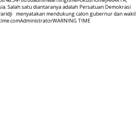
6:48:34+00:00
adminwarningtime
Fokus
Home
JAKARTA,
a. Salah satu diantaranya adalah Persatuan Demokrasi
 Paridji menyatakan mendukung calon gubernur dan wakil
time.com
Administrator
WARNING TIME