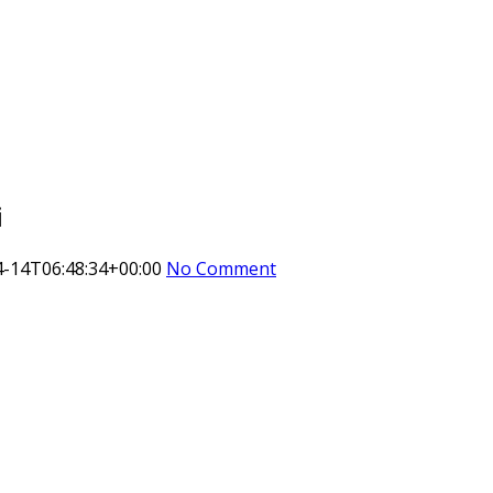
i
4-14T06:48:34+00:00
No Comment