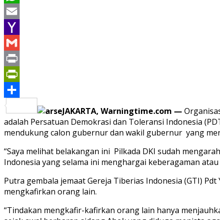
WhatsApp
Email
Yahoo
Mail
Gmail
Print
PrintFriendly
Share
JAKARTA, Warningtime.com —
Organisas
adalah Persatuan Demokrasi dan Toleransi Indonesia (PD
mendukung calon gubernur dan wakil gubernur yang menjun
“Saya melihat belakangan ini Pilkada DKI sudah mengara
Indonesia yang selama ini menghargai keberagaman atau 
Putra gembala jemaat Gereja Tiberias Indonesia (GTI) Pd
mengkafirkan orang lain.
“Tindakan mengkafir-kafirkan orang lain hanya menjauhka