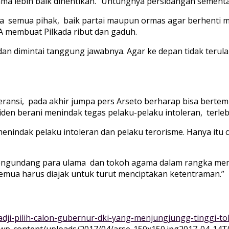
ma lebih baik dihentikan. “Untungnya persidangan sementa
a semua pihak, baik partai maupun ormas agar berhenti m
A membuat Pilkada ribut dan gaduh.
dan dimintai tanggung jawabnya. Agar ke depan tidak teru
eransi, pada akhir jumpa pers Arseto berharap bisa berte
n berani menindak tegas pelaku-pelaku intoleran, terlebi
enindak pelaku intoleran dan pelaku terorisme. Hanya itu
mengundang para ulama dan tokoh agama dalam rangka mem
 semua harus diajak untuk turut menciptakan ketentraman.”
dji-pilih-calon-gubernur-dki-yang-menjungjungg-tinggi-tol