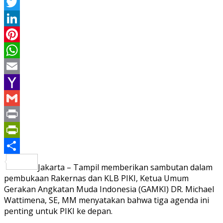
Facebook
Twitter
LinkedIn
Pinterest
WhatsApp
Email
Yahoo
Mail
Gmail
Print
PrintFriendly
Share
Jakarta – Tampil memberikan sambutan dalam
pembukaan Rakernas dan KLB PIKI, Ketua Umum
Gerakan Angkatan Muda Indonesia (GAMKI) DR. Michael
Wattimena, SE, MM menyatakan bahwa tiga agenda ini
penting untuk PIKI ke depan.