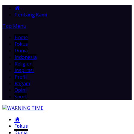
Home
Tentang Kami
Top Menu
Home
Fokus
Dunia
Indonesia
Religion
Inspirasi
Profil
Ragam
Opini
Sport
Home
Fokus
Dunia