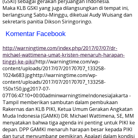
(GSKI) sebagai gerakan perjuangan Indonesia.
Maka KLB GSKI yang juga dilangsungkan di tempat ini,
berlangsung Sabtu-Minggu, diketuai Audy Wuisang dan
sekretaris panitia Dikson Siringoringo.
Komentar Facebook
http://warningtime.com/index.php/2017/07/07/dr-
michael-wattimena-umat-kristen-menaruh-harapan-
tinggi-ke-piki/
http://warningtime.com/wp-
content/uploads/2017/07/20170707_133258-
1024x683.jpg
http://warningtime.com/wp-
content/uploads/2017/07/20170707_133258-
150x150.jpg
2017-07-
07T06:47:10+00:00
adminwarningtime
Indonesia
­Jakarta -
Tampil memberikan sambutan dalam pembukaan
Rakernas dan KLB PIKI, Ketua Umum Gerakan Angkatan
Muda Indonesia (GAMKI) DR. Michael Wattimena, SE, MM
menyatakan bahwa tiga agenda ini penting untuk PIKI ke
depan. DPP GAMKI menaruh harapan besar kepada PIKI
dan turut menyumbang pemikiran. Apalagi dalam kondisi