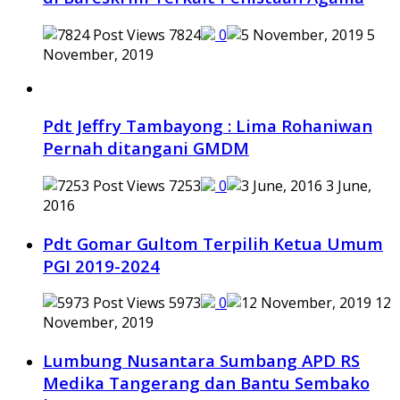
7824
0
5
November, 2019
Pdt Jeffry Tambayong : Lima Rohaniwan
Pernah ditangani GMDM
7253
0
3 June,
2016
Pdt Gomar Gultom Terpilih Ketua Umum
PGI 2019-2024
5973
0
12
November, 2019
Lumbung Nusantara Sumbang APD RS
Medika Tangerang dan Bantu Sembako