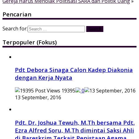
Gereja Harus Menolak Politisasi SARA dan Politik Uang
»
Pencarian
Search for:
Terpopuler (Fokus)
Pdt Debora Sinaga Calon Kadep Diakonia
dengan Kerja Nyata
19395
0
13 September, 2016
Pdt. Dr. Joshua Tewuh, M.Th bersama Pdt.
Ezra Alfred Soru, M.Th dimintai Saksi Ahli
di Bareskrim Terkait Penistaan Agama