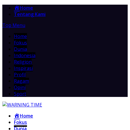
Home
Tentang Kami
Top Menu
Home
Fokus
Dunia
Indonesia
Religion
Inspirasi
Profil
Ragam
Opini
Sport
Home
Fokus
Dunia