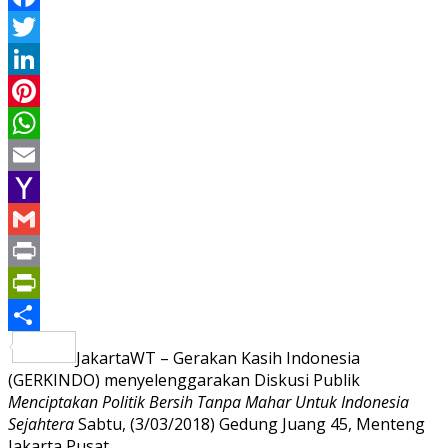
Facebook
Twitter
LinkedIn
Pinterest
WhatsApp
Email
Yahoo
Mail
Gmail
Print
PrintFriendly
Share
JakartaWT – Gerakan Kasih Indonesia
(GERKINDO) menyelenggarakan Diskusi Publik
Menciptakan Politik Bersih Tanpa Mahar Untuk Indonesia
Sejahtera
Sabtu, (3/03/2018) Gedung Juang 45, Menteng
Jakarta Pusat.