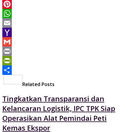
LinkedIn
Pinterest
WhatsApp
Email
Yahoo
Mail
Gmail
Print
PrintFriendly
Share
Related Posts
Tingkatkan Transparansi dan
Kelancaran Logistik, IPC TPK Siap
Operasikan Alat Pemindai Peti
Kemas Ekspor