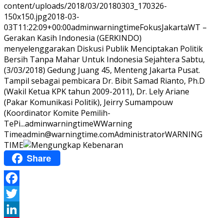
content/uploads/2018/03/20180303_170326-
150x150.jpg
2018-03-
03T11:22:09+00:00
adminwarningtime
Fokus
JakartaWT –
Gerakan Kasih Indonesia (GERKINDO)
menyelenggarakan Diskusi Publik Menciptakan Politik
Bersih Tanpa Mahar Untuk Indonesia Sejahtera Sabtu,
(3/03/2018) Gedung Juang 45, Menteng Jakarta Pusat.
Tampil sebagai pembicara Dr. Bibit Samad Rianto, Ph.D
(Wakil Ketua KPK tahun 2009-2011), Dr. Lely Ariane
(Pakar Komunikasi Politik), Jeirry Sumampouw
(Koordinator Komite Pemilih-
TePi...
adminwarningtime
WWarning
Time
admin@warningtime.com
Administrator
WARNING
TIME
Share
Facebook
Twitter