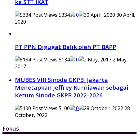
ke STT IKAT
5334
0
30 April,
2020
PT PPN Digugat Balik oleh PT BAPP
5134
0
2 May,
2017
MUBES VIII Sinode GKPB Jakarta
Menetapkan Jeffrey Kurniawan sebagai
Ketum Sinode GKPB 2022-2026
5100
0
28
October, 2022
Fokus