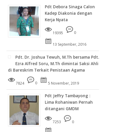
Pdt Debora Sinaga Calon
Kadep Diakonia dengan
Kerja Nyata
19395
0
13 September, 2016
Pdt. Dr. Joshua Tewuh, M.Th bersama Pdt.
Ezra Alfred Soru, M.Th dimintai Saksi Ahli
di Bareskrim Terkait Penistaan Agama
7824
0
5 November, 2019
Pdt Jeffry Tambayong :
Lima Rohaniwan Pernah
ditangani GMDM
7253
0