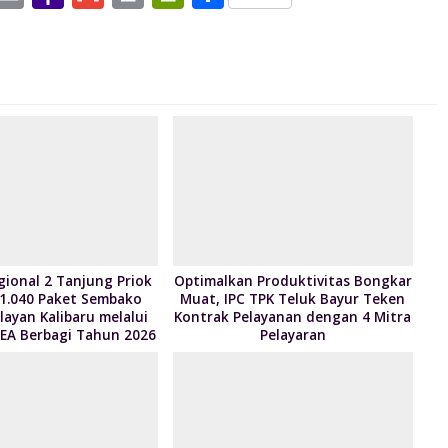
h
m
a
m
in
in
h
t
ai
h
ai
t
tF
ar
l
o
l
ri
e
A
o
e
p
M
n
p
ai
dl
l
y
gional 2 Tanjung Priok
Optimalkan Produktivitas Bongkar
 1.040 Paket Sembako
Muat, IPC TPK Teluk Bayur Teken
ayan Kalibaru melalui
Kontrak Pelayanan dengan 4 Mitra
EA Berbagi Tahun 2026
Pelayaran