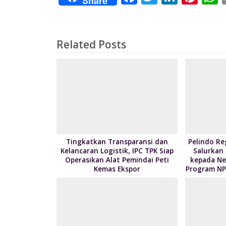
Share
ac
w
n
nt
e
itt
k
er
a
b
er
e
e
s
Related Posts
o
dI
st
o
n
k
Tingkatkan Transparansi dan
Pelindo Re
Kelancaran Logistik, IPC TPK Siap
Salurkan
Operasikan Alat Pemindai Peti
kepada Nel
Kemas Ekspor
Program NP