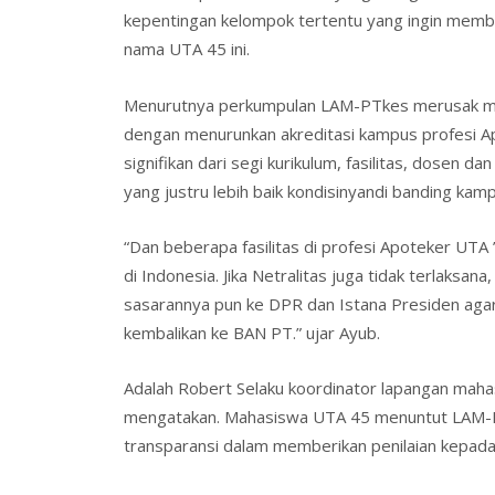
kepentingan kelompok tertentu yang ingin memba
nama UTA 45 ini.
Menurutnya perkumpulan LAM-PTkes merusak ma
dengan menurunkan akreditasi kampus profesi Ap
signifikan dari segi kurikulum, fasilitas, dosen d
yang justru lebih baik kondisinyandi banding kam
“Dan beberapa fasilitas di profesi Apoteker UTA ’4
di Indonesia. Jika Netralitas juga tidak terlaksan
sasarannya pun ke DPR dan Istana Presiden ag
kembalikan ke BAN PT.” ujar Ayub.
Adalah Robert Selaku koordinator lapangan mah
mengatakan. Mahasiswa UTA 45 menuntut LAM-PT
transparansi dalam memberikan penilaian kepad