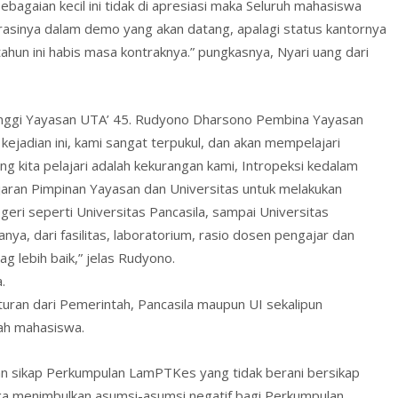
agaian kecil ini tidak di apresiasi maka Seluruh mahasiswa
rasinya dalam demo yang akan datang, apalagi status kantornya
 tahun ini habis masa kontraknya.” pungkasnya, Nyari uang dari
etinggi Yayasan UTA’ 45. Rudyono Dharsono Pembina Yayasan
jadian ini, kami sangat terpukul, dan akan mempelajari
 kita pelajari adalah kekurangan kami, Intropeksi kedalam
jaran Pimpinan Yayasan dan Universitas untuk melakukan
i seperti Universitas Pancasila, sampai Universitas
nya, dari fasilitas, laboratorium, rasio dosen pengajar dan
ag lebih baik,” jelas Rudyono.
.
turan dari Pemerintah, Pancasila maupun UI sekalipun
ah mahasiswa.
n sikap Perkumpulan LamPTKes yang tidak berani bersikap
ga menimbulkan asumsi-asumsi negatif bagi Perkumpulan