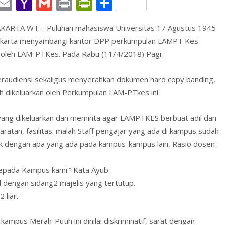
W
E
Y
G
Pr
Pr
S
h
m
a
m
in
in
h
AKARTA WT – Puluhan mahasiswa Universitas 17 Agustus 1945
t
ai
h
ai
t
tF
ar
akarta menyambangi kantor DPP perkumpulan LAMPT Kes
l
o
l
ri
e
 oleh LAM-PTKes. Pada Rabu (11/4/2018) Pagi.
A
o
e
p
M
n
eraudiensi sekaligus menyerahkan dokumen hard copy banding,
dikeluarkan oleh Perkumpulan LAM-PTkes ini.
p
ai
dl
l
y
si yang dikeluarkan dan meminta agar LAMPTKES berbuat adil dan
atan, fasilitas. malah Staff pengajar yang ada di kampus sudah
ik dengan apa yang ada pada kampus-kampus lain, Rasio dosen
kepada Kampus kami.” Kata Ayub.
l dengan sidang2 majelis yang tertutup.
 liar.
kampus Merah-Putih ini dinilai diskriminatif, sarat dengan