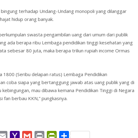
bingung terhadap Undang-Undang monopoli yang dilanggar
ajat hidup orang banyak.
tu perkumpulan swasta pengambilan uang dari umum dari publik
tung ada berapa ribu Lembaga pendidikan tinggi kesehatan yang
 rata sebesar 80 juta, maka berapa triliun rupiah income Ormas
Ada 1800 (Seribu delapan ratus) Lembaga Pendidikan
 dan coba siapa yang bertanggung jawab atas uang publik yang di
 satu kebingungan, mau dibawa kemana Pendidikan Tinggi di Negara
asi fan berbau KKN,” pungkasnya.
W
E
Y
G
Pr
Pr
S