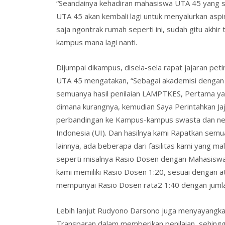
“Seandainya kehadiran mahasiswa UTA 45 yang seb
UTA 45 akan kembali lagi untuk menyalurkan aspi
saja ngontrak rumah seperti ini, sudah gitu akhir
kampus mana lagi nanti.
Dijumpai dikampus, disela-sela rapat jajaran p
UTA 45 mengatakan, “Sebagai akademisi dengan ke
semuanya hasil penilaian LAMPTKES, Pertama yang
dimana kurangnya, kemudian Saya Perintahkan Ja
perbandingan ke Kampus-kampus swasta dan neger
Indonesia (UI). Dan hasilnya kami Rapatkan semua
lainnya, ada beberapa dari fasilitas kami yang mal
seperti misalnya Rasio Dosen dengan Mahasiswa
kami memiliki Rasio Dosen 1:20, sesuai dengan a
mempunyai Rasio Dosen rata2 1:40 dengan juml
Lebih lanjut Rudyono Darsono juga menyayangka
Transparan dalam memberikan penilaian, sehing