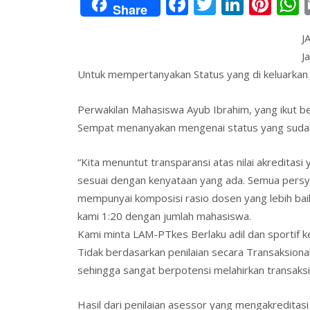
F
T
Li
Pi
Share
ac
w
n
nt
J
e
itt
k
er
a
J
b
er
e
e
s
Untuk mempertanyakan Status yang di keluarkan
o
dI
st
o
n
Perwakilan Mahasiswa Ayub Ibrahim, yang ikut b
Sempat menanyakan mengenai status yang sudah 
k
“Kita menuntut transparansi atas nilai akredita
sesuai dengan kenyataan yang ada. Semua persyar
mempunyai komposisi rasio dosen yang lebih ba
kami 1:20 dengan jumlah mahasiswa.
Kami minta LAM-PTkes Berlaku adil dan sportif 
Tidak berdasarkan penilaian secara Transaksiona
sehingga sangat berpotensi melahirkan transaksi2
Hasil dari penilaian asessor yang mengakreditasi 