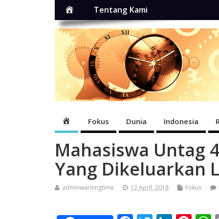
Home
Tentang Kami
Home
Fokus
Dunia
Indonesia
Mahasiswa Untag 4
Yang Dikeluarkan
adminwarningtime
12 April, 2018
Fokus