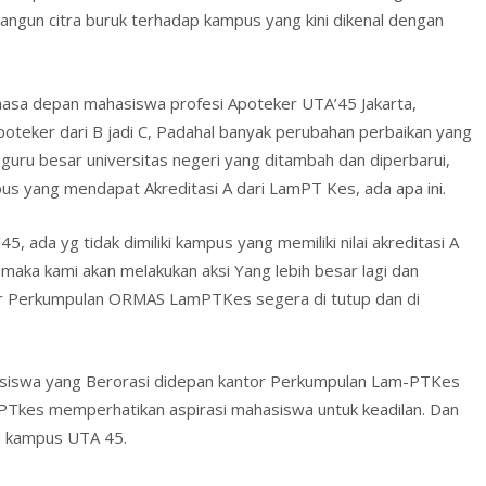
ngun citra buruk terhadap kampus yang kini dikenal dengan
sa depan mahasiswa profesi Apoteker UTA’45 Jakarta,
oteker dari B jadi C, Padahal banyak perubahan perbaikan yang
an guru besar universitas negeri yang ditambah dan diperbarui,
pus yang mendapat Akreditasi A dari LamPT Kes, ada apa ini.
5, ada yg tidak dimiliki kampus yang memiliki nilai akreditasi A
a, maka kami akan melakukan aksi Yang lebih besar lagi dan
ar Perkumpulan ORMAS LamPTKes segera di tutup dan di
asiswa yang Berorasi didepan kantor Perkumpulan Lam-PTKes
kes memperhatikan aspirasi mahasiswa untuk keadilan. Dan
a kampus UTA 45.