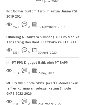
3 June, 2016
Pdt Gomar Gultom Terpilih Ketua Umum PGI
2019-2024
5973
0
12 November, 2019
Lumbung Nusantara Sumbang APD RS Medika
Tangerang dan Bantu Sembako ke STT IKAT
5334
0
30 April, 2020
PT PPN Digugat Balik oleh PT BAPP
5134
0
2 May, 2017
MUBES VIII Sinode GKPB Jakarta Menetapkan
Jeffrey Kurniawan sebagai Ketum Sinode
GKPB 2022-2026
5100
0
28 October, 2022