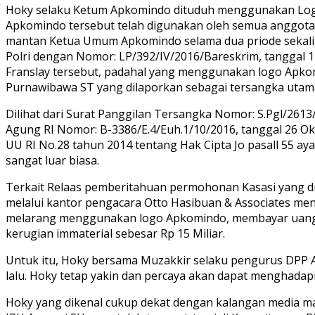
Hoky selaku Ketum Apkomindo dituduh menggunakan Logo 
Apkomindo tersebut telah digunakan oleh semua anggota
mantan Ketua Umum Apkomindo selama dua priode sekalig
Polri dengan Nomor: LP/392/IV/2016/Bareskrim, tanggal 
Franslay tersebut, padahal yang menggunakan logo Apko
Purnawibawa ST yang dilaporkan sebagai tersangka utama 
Dilihat dari Surat Panggilan Tersangka Nomor: S.Pgl/261
Agung RI Nomor: B-3386/E.4/Euh.1/10/2016, tanggal 26 O
UU RI No.28 tahun 2014 tentang Hak Cipta Jo pasall 55 ay
sangat luar biasa.
Terkait Relaas pemberitahuan permohonan Kasasi yang dit
melalui kantor pengacara Otto Hasibuan & Associates meng
melarang menggunakan logo Apkomindo, membayar uang pa
kerugian immaterial sebesar Rp 15 Miliar.
Untuk itu, Hoky bersama Muzakkir selaku pengurus DPP A
lalu. Hoky tetap yakin dan percaya akan dapat menghadapi
Hoky yang dikenal cukup dekat dengan kalangan media ma