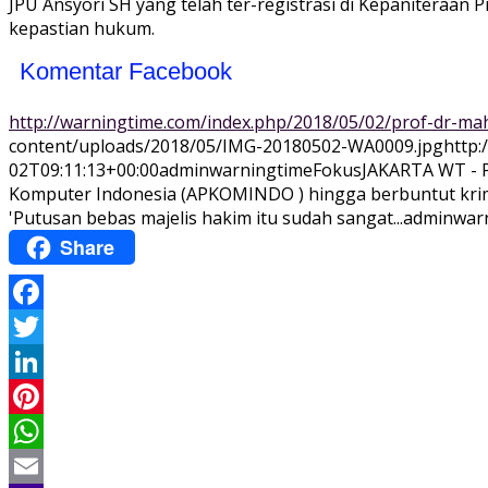
JPU Ansyori SH yang telah ter-registrasi di Kepaniteraa
kepastian hukum.
Komentar Facebook
http://warningtime.com/index.php/2018/05/02/prof-dr-m
content/uploads/2018/05/IMG-20180502-WA0009.jpg
http
02T09:11:13+00:00
adminwarningtime
Fokus
JAKARTA WT - P
Komputer Indonesia (APKOMINDO ) hingga berbuntut krimi
'Putusan bebas majelis hakim itu sudah sangat...
adminwar
Share
Facebook
Twitter
LinkedIn
Pinterest
WhatsApp