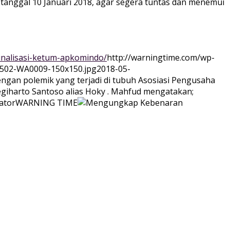
 tanggal 10 Januari 2018, agar segera tuntas dan menemui
inalisasi-ketum-apkomindo/
http://warningtime.com/wp-
0502-WA0009-150x150.jpg
2018-05-
engan polemik yang terjadi di tubuh Asosiasi Pengusaha
giharto Santoso alias Hoky . Mahfud mengatakan;
ator
WARNING TIME