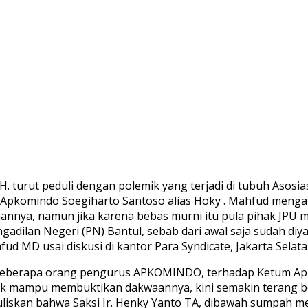
H. turut peduli dengan polemik yang terjadi di tubuh Aso
) Apkomindo Soegiharto Santoso alias Hoky . Mahfud mengat
annya, namun jika karena bebas murni itu pula pihak JPU 
ilan Negeri (PN) Bantul, sebab dari awal saja sudah diyak
ud MD usai diskusi di kantor Para Syndicate, Jakarta Selatan
an beberapa orang pengurus APKOMINDO, terhadap Ketum Apk
idak mampu membuktikan dakwaannya, kini semakin terang b
ertuliskan bahwa Saksi Ir. Henky Yanto TA, dibawah sumpah