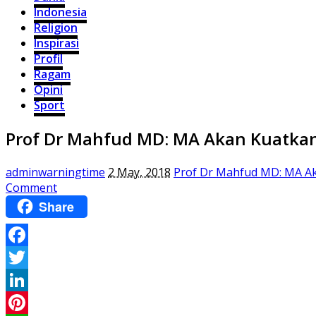
Indonesia
Religion
Inspirasi
Profil
Ragam
Opini
Sport
Prof Dr Mahfud MD: MA Akan Kuatkan
adminwarningtime
2 May, 2018
Prof Dr Mahfud MD: MA Ak
Comment
Share
Facebook
Twitter
LinkedIn