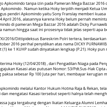
Apkomindo tanpa izin pada Pameran Mega Bazzar 2016 di 
 Apkomindo . Namun ketika Hoky terpilih menjadi Ketua 
us pendiri Apkomindo yaitu Sony Franslay memberi kuasa 
14 April 2016, alasannya karena Hoky belum pernah memin
mindo di pameran Mega Bazzar 2016 adalah Dicky Purnawi
namun hingga saat ini prosesnya tidak jelas seperti apa b
3/XI/2016/Dittipideksus Bareskrim Polri tertera, berdasar
ktober 2016 perihal penyidikan atas nama DICKY PURNAWIBA
at (1) ke 1 KUHP sudah dinyatakan lengkap (P.21). Hoky pun
erima Hoky (12/04/2018) , dari Pengadilan Niaga pada Peng
ajukan Kasasi atas putusan Nomor: 53/Pdt.Sus-Hak Cipta / 2
ksa sebesar Rp 100 Juta per hari, membayar kerugian mat
pkomindo melalui Kantor Hukum Hotma Raja & Rekan, telah
 dan mengatasi Kasasi tersebut seperti halnya telah mengha
ssa juga tergabung dengan Ikatan Keluarga Alumni Lemhan