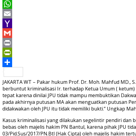
Pinterest
WhatsApp
Email
Yahoo
Mail
Gmail
Print
PrintFriendly
Share
JAKARTA WT – Pakar hukum Prof. Dr. Moh. Mahfud MD., S.
berbuntut kriminalisasi Ir. terhadap Ketua Umum ( ketum
tepat karena dinilai JPU tidak mampu membuktikan Dakwa
pada akhirnya putusan MA akan menguatkan putusan Pengad
didakwakan oleh JPU itu tidak memiliki bukti.” Ungkap Mahf
Kasus kriminalisasi yang dilakukan segelintir pendiri d
bebas oleh majelis hakim PN Bantul, karena pihak JPU t
03/Pid.Sus/2017/PN.Btl (Hak Cipta) oleh majelis hakim t