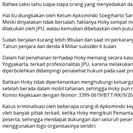
Bahwa saksi tahu siapa-siapa orang yang menyediakan dan
Hal itu diungkakan oleh Ketum Apkomindo Soegiharto Sant
Meski dinyatakan tidak bersalah, faktanya Hoky sempat m
dilakukan oleh JPU, walau kemudian dibebaskan oleh putu
Sudah berjalan kurang lebih 9!bulan dan saat ini perkar
Tahun penjara dan denda 4 Miliar subsider 6 bulan.
Dalam hal penahanan terhadap Hoky memang secara kasat m
Yogyakarta, terkait profesionalitas JPU, karena melaku
diperbolehkan didampingi penasehat hukum pada saat pr
Bahkan Hoky tidak diperkenankan menghubungi keluarg
setelah berada dalam mobil tahanan, sehingga Hoky pun m
Komisi Kejaksaan dengan Nomor: 3399-0619/BTT/KK/9/20
Kasus kriminalisasi oleh beberapa orang di Apkomindo ke
oleh banyak pihak terkait, ketika Hoky mengikuti Pemant
peserta, sehingga mendapat dukungan dari seluruh peser
menggunakan logo organisasinya sendiri.