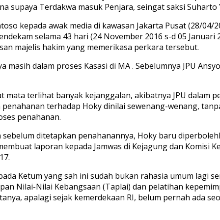
a supaya Terdakwa masuk Penjara, seingat saksi Suharto Y
oso kepada awak media di kawasan Jakarta Pusat (28/04/20
endekam selama 43 hari (24 November 2016 s-d 05 Januari 
san majelis hakim yang memerikasa perkara tersebut.
anya masih dalam proses Kasasi di MA . Sebelumnya JPU Ans
ata terlihat banyak kejanggalan, akibatnya JPU dalam perk
kan penahanan terhadap Hoky dinilai sewenang-wenang, tan
oses penahanan.
a sebelum ditetapkan penahanannya, Hoky baru diperbol
embuat laporan kepada Jamwas di Kejagung dan Komisi Keja
17.
pada Ketum yang sah ini sudah bukan rahasia umum lagi se
apan Nilai-Nilai Kebangsaan (Taplai) dan pelatihan kepemi
tanya, apalagi sejak kemerdekaan RI, belum pernah ada s