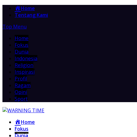
Home
Tentang Kami
Top Menu
Home
Fokus
Dunia
Indonesia
Religion
Inspirasi
Profil
Ragam
Opini
Sport
Home
Fokus
Dunia