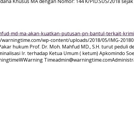
n Pidana Khusus MA dengan Nomor: 144 K/PID.SUS/2018 sejak
ahfud-md-ma-akan-kuatkan-putusan-pn-bantul-terkait-krim
://warningtime.com/wp-content/uploads/2018/05/IMG-2018
akar hukum Prof. Dr. Moh. Mahfud MD., S.H. turut peduli d
nalisasi Ir. terhadap Ketua Umum ( ketum) Apkomindo Soe
ningtime
WWarning
Time
admin@warningtime.com
Administr