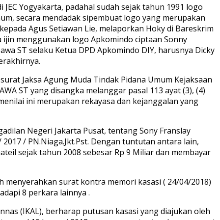
JEC Yogyakarta, padahal sudah sejak tahun 1991 logo
Umum, secara mendadak sipembuat logo yang merupakan
kepada Agus Setiawan Lie, melaporkan Hoky di Bareskrim
ta ijin menggunakan logo Apkomindo ciptaan Sonny
bawa ST selaku Ketua DPD Apkomindo DIY, harusnya Dicky
erakhirnya.
kan surat Jaksa Agung Muda Tindak Pidana Umum Kejaksaan
WA ST yang disangka melanggar pasal 113 ayat (3), (4)
 menilai ini merupakan rekayasa dan kejanggalan yang
adilan Negeri Jakarta Pusat, tentang Sony Franslay
017 / PN.Niaga.Jkt.Pst. Dengan tuntutan antara lain,
eil sejak tahun 2008 sebesar Rp 9 Miliar dan membayar
 menyerahkan surat kontra memori kasasi ( 24/04/2018)
dapi 8 perkara lainnya .
nas (IKAL), berharap putusan kasasi yang diajukan oleh