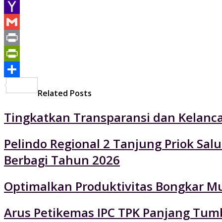
Email
Yahoo
Mail
Gmail
Print
PrintFriendly
Share
Related Posts
Tingkatkan Transparansi dan Kelancar
Pelindo Regional 2 Tanjung Priok Sa
Berbagi Tahun 2026
Optimalkan Produktivitas Bongkar Mu
Arus Petikemas IPC TPK Panjang Tumb