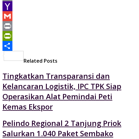
Email
Yahoo
Mail
Gmail
Print
PrintFriendly
Share
Related Posts
Tingkatkan Transparansi dan
Kelancaran Logistik, IPC TPK Siap
Operasikan Alat Pemindai Peti
Kemas Ekspor
Pelindo Regional 2 Tanjung Priok
Salurkan 1.040 Paket Sembako