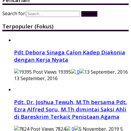
Search for:
Terpopuler (Fokus)
Pdt Debora Sinaga Calon Kadep Diakonia
dengan Kerja Nyata
19395
0
13 September, 2016
Pdt. Dr. Joshua Tewuh, M.Th bersama Pdt.
Ezra Alfred Soru, M.Th dimintai Saksi Ahli
di Bareskrim Terkait Penistaan Agama
7824
0
5