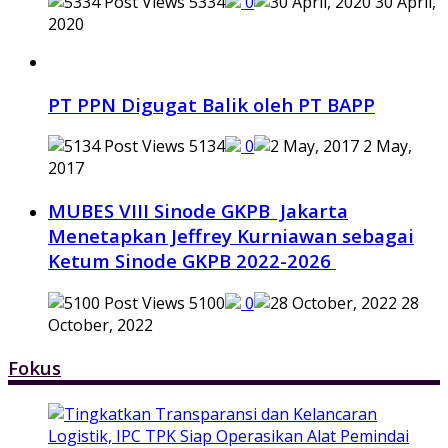
5334
0
30 April,
2020
PT PPN Digugat Balik oleh PT BAPP
5134
0
2 May,
2017
MUBES VIII Sinode GKPB Jakarta
Menetapkan Jeffrey Kurniawan sebagai
Ketum Sinode GKPB 2022-2026
5100
0
28
October, 2022
Fokus