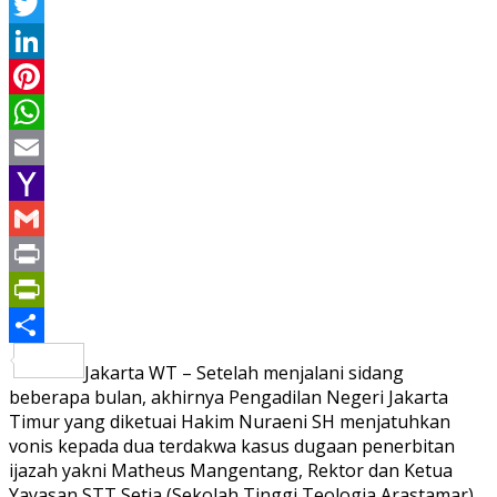
Facebook
Twitter
LinkedIn
Pinterest
WhatsApp
Email
Yahoo
Mail
Gmail
Print
PrintFriendly
Share
Jakarta WT – Setelah menjalani sidang
beberapa bulan, akhirnya Pengadilan Negeri Jakarta
Timur yang diketuai Hakim Nuraeni SH menjatuhkan
vonis kepada dua terdakwa kasus dugaan penerbitan
ijazah yakni Matheus Mangentang, Rektor dan Ketua
Yayasan STT Setia (Sekolah Tinggi Teologia Arastamar)