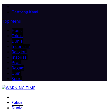
Home
Tentang Kami
Top Menu
Home
Fokus
Dunia
Indonesia
Religion
Inspirasi
Profil
Ragam
Opini
Sport
Home
Fokus
Dunia