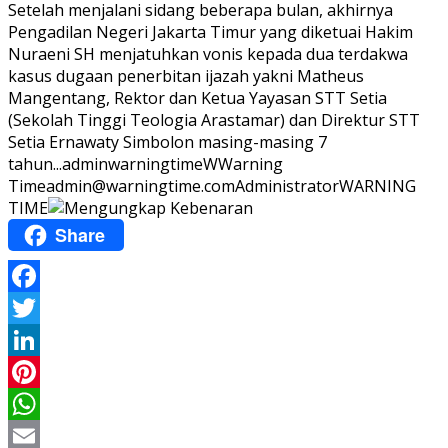
Setelah menjalani sidang beberapa bulan, akhirnya
Pengadilan Negeri Jakarta Timur yang diketuai Hakim
Nuraeni SH menjatuhkan vonis kepada dua terdakwa
kasus dugaan penerbitan ijazah yakni Matheus
Mangentang, Rektor dan Ketua Yayasan STT Setia
(Sekolah Tinggi Teologia Arastamar) dan Direktur STT
Setia Ernawaty Simbolon masing-masing 7
tahun...
adminwarningtime
WWarning
Time
admin@warningtime.com
Administrator
WARNING
TIME
Share
Facebook
Twitter
LinkedIn
Pinterest
WhatsApp