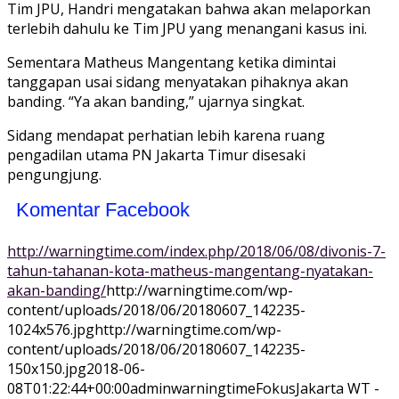
Tim JPU, Handri mengatakan bahwa akan melaporkan
terlebih dahulu ke Tim JPU yang menangani kasus ini.
Sementara Matheus Mangentang ketika dimintai
tanggapan usai sidang menyatakan pihaknya akan
banding. “Ya akan banding,” ujarnya singkat.
Sidang mendapat perhatian lebih karena ruang
pengadilan utama PN Jakarta Timur disesaki
pengungjung.
Komentar Facebook
http://warningtime.com/index.php/2018/06/08/divonis-7-
tahun-tahanan-kota-matheus-mangentang-nyatakan-
akan-banding/
http://warningtime.com/wp-
content/uploads/2018/06/20180607_142235-
1024x576.jpg
http://warningtime.com/wp-
content/uploads/2018/06/20180607_142235-
150x150.jpg
2018-06-
08T01:22:44+00:00
adminwarningtime
Fokus
Jakarta WT -