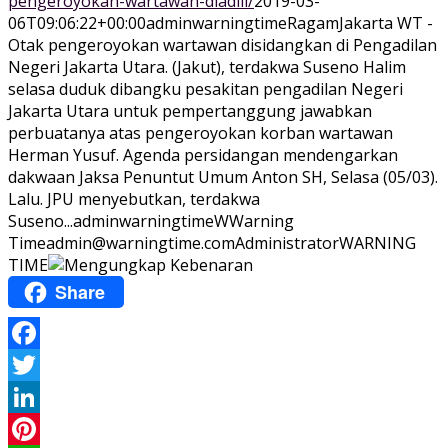
pengeroyokan-wartawan-diadili/
2019-03-
06T09:06:22+00:00
adminwarningtime
Ragam
Jakarta WT -
Otak pengeroyokan wartawan disidangkan di Pengadilan
Negeri Jakarta Utara. (Jakut), terdakwa Suseno Halim
selasa duduk dibangku pesakitan pengadilan Negeri
Jakarta Utara untuk pempertanggung jawabkan
perbuatanya atas pengeroyokan korban wartawan
Herman Yusuf. Agenda persidangan mendengarkan
dakwaan Jaksa Penuntut Umum Anton SH, Selasa (05/03).
Lalu. JPU menyebutkan, terdakwa
Suseno...
adminwarningtime
WWarning
Time
admin@warningtime.com
Administrator
WARNING
TIME
Share
Facebook
Twitter
LinkedIn