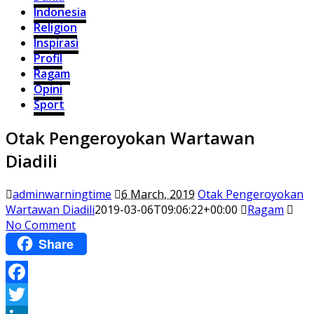
Indonesia
Religion
Inspirasi
Profil
Ragam
Opini
Sport
Otak Pengeroyokan Wartawan
Diadili
adminwarningtime
6 March, 2019
Otak Pengeroyokan
Wartawan Diadili
2019-03-06T09:06:22+00:00
Ragam
No Comment
Share
Facebook