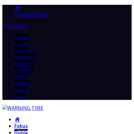
Home
Tentang Kami
Top Menu
Home
Fokus
Dunia
Indonesia
Religion
Inspirasi
Profil
Ragam
Opini
Sport
Home
Fokus
Dunia