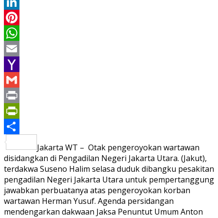
Twitter
LinkedIn
Pinterest
WhatsApp
Email
Yahoo
Mail
Gmail
Print
PrintFriendly
Share
Jakarta WT – Otak pengeroyokan wartawan
disidangkan di Pengadilan Negeri Jakarta Utara. (Jakut),
terdakwa Suseno Halim selasa duduk dibangku pesakitan
pengadilan Negeri Jakarta Utara untuk pempertanggung
jawabkan perbuatanya atas pengeroyokan korban
wartawan Herman Yusuf. Agenda persidangan
mendengarkan dakwaan Jaksa Penuntut Umum Anton