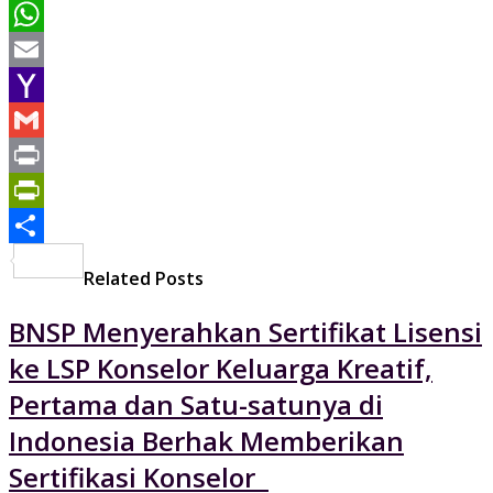
Pinterest
WhatsApp
Email
Yahoo
Mail
Gmail
Print
PrintFriendly
Share
Related Posts
BNSP Menyerahkan Sertifikat Lisensi
ke LSP Konselor Keluarga Kreatif,
Pertama dan Satu-satunya di
Indonesia Berhak Memberikan
Sertifikasi Konselor