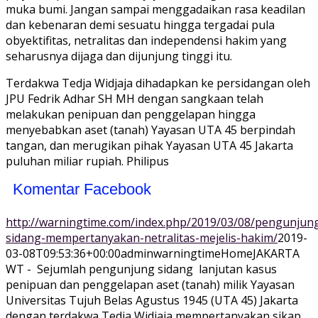
muka bumi. Jangan sampai menggadaikan rasa keadilan
dan kebenaran demi sesuatu hingga tergadai pula
obyektifitas, netralitas dan independensi hakim yang
seharusnya dijaga dan dijunjung tinggi itu.
Terdakwa Tedja Widjaja dihadapkan ke persidangan oleh
JPU Fedrik Adhar SH MH dengan sangkaan telah
melakukan penipuan dan penggelapan hingga
menyebabkan aset (tanah) Yayasan UTA 45 berpindah
tangan, dan merugikan pihak Yayasan UTA 45 Jakarta
puluhan miliar rupiah. Philipus
Komentar Facebook
http://warningtime.com/index.php/2019/03/08/pengunjun
sidang-mempertanyakan-netralitas-mejelis-hakim/
2019-
03-08T09:53:36+00:00
adminwarningtime
Home
JAKARTA
WT - Sejumlah pengunjung sidang lanjutan kasus
penipuan dan penggelapan aset (tanah) milik Yayasan
Universitas Tujuh Belas Agustus 1945 (UTA 45) Jakarta
dengan terdakwa Tedja Widjaja mempertanyakan sikap