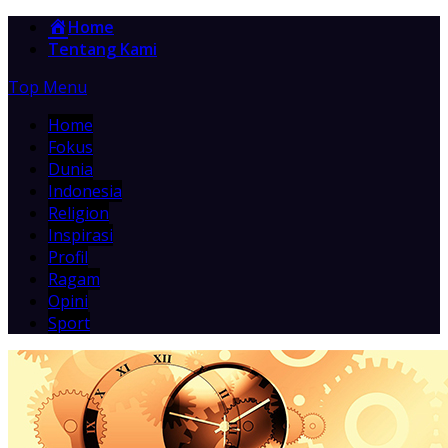
Home
Tentang Kami
Top Menu
Home
Fokus
Dunia
Indonesia
Religion
Inspirasi
Profil
Ragam
Opini
Sport