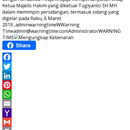
Ketua Majelis Hakim yang diketuai Tugiyanto SH MH
dalam memimpin persidangan, termasuk sidang yang
digelar pada Rabu, 6 Maret
2019...
adminwarningtime
WWarning
Time
admin@warningtime.com
Administrator
WARNING
TIME
Share
Facebook
Twitter
LinkedIn
Pinterest
WhatsApp
Email
Yahoo