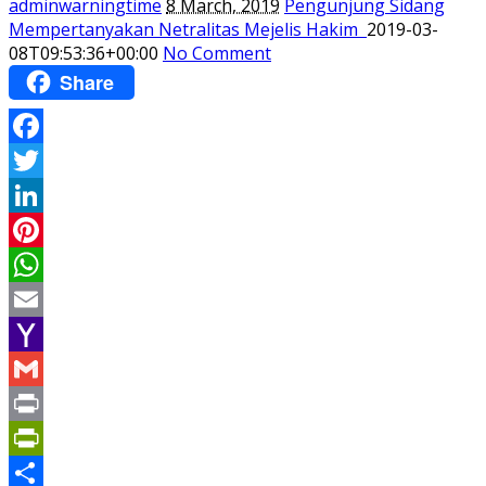
adminwarningtime
8 March, 2019
Pengunjung Sidang
Mempertanyakan Netralitas Mejelis Hakim
2019-03-
08T09:53:36+00:00
No Comment
Share
Facebook
Twitter
LinkedIn
Pinterest
WhatsApp
Email
Yahoo
Mail
Gmail
Print
PrintFriendly