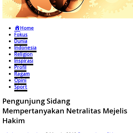
Home
Fokus
Dunia
Indonesia
Religion
Inspirasi
Profil
Ragam
Opini
Sport
Pengunjung Sidang
Mempertanyakan Netralitas Mejelis
Hakim