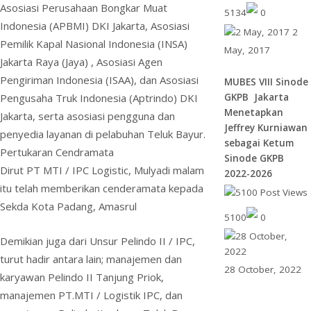
Asosiasi Perusahaan Bongkar Muat
5134
0
Indonesia (APBMI) DKI Jakarta, Asosiasi
2
Pemilik Kapal Nasional Indonesia (INSA)
May, 2017
Jakarta Raya (Jaya) , Asosiasi Agen
Pengiriman Indonesia (ISAA), dan Asosiasi
MUBES VIII Sinode
GKPB Jakarta
Pengusaha Truk Indonesia (Aptrindo) DKI
Menetapkan
Jakarta, serta asosiasi pengguna dan
Jeffrey Kurniawan
penyedia layanan di pelabuhan Teluk Bayur.
sebagai Ketum
Pertukaran Cendramata
Sinode GKPB
Dirut PT MTI / IPC Logistic, Mulyadi malam
2022-2026
itu telah memberikan cenderamata kepada
Sekda Kota Padang, Amasrul
5100
0
Demikian juga dari Unsur Pelindo II / IPC,
turut hadir antara lain; manajemen dan
28 October, 2022
karyawan Pelindo II Tanjung Priok,
manajemen PT.MTI / Logistik IPC, dan