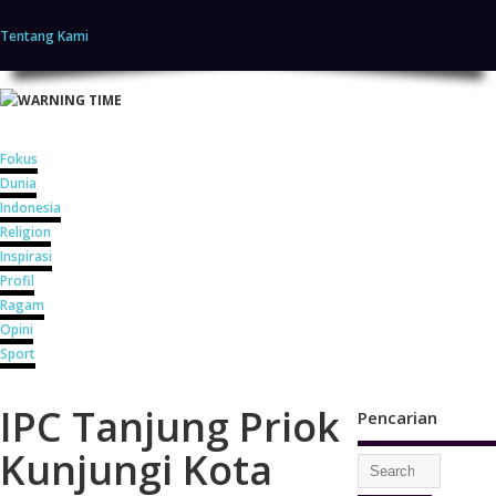
Home
Tentang Kami
Home
Fokus
Dunia
Indonesia
Religion
Inspirasi
Profil
Ragam
Opini
Sport
IPC Tanjung Priok
Pencarian
Kunjungi Kota