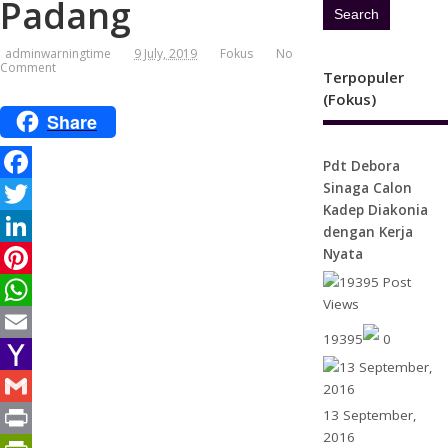
Padang
adminwarningtime
9 July, 2019
Fokus
No
Comment
Terpopuler
(Fokus)
Share
Pdt Debora
Sinaga Calon
F
Kadep Diakonia
a
T
dengan Kerja
Nyata
c
w
L
e
i
i
P
b
t
n
i
W
19395
0
o
t
k
n
h
E
o
e
e
t
a
m
Y
13 September,
k
r
d
e
t
a
a
G
2016