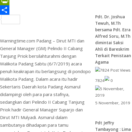
I
r
s
i
h
m
P
n
e
A
l
o
a
r
P
Pdt. Dr. Joshua
s
p
o
i
i
r
S
Tewuh, M.Th
t
p
M
l
n
i
h
bersama Pdt. Ezra
Alfred Soru, M.Th
a
t
n
a
Warningtime.com Padang – Dirut MTI dan
dimintai Saksi
i
t
r
General Manager (GM) Pelindo II Cabang
Ahli di Bareskrim
Terkait Penistaan
Tanjung Priok bersilahturahmi dengan
l
F
e
Agama
Walikota Padang Sabtu (6/7/2019) acara
r
penuh keakrapan itu berlangsung di pondopo
i
Walikota Padang. Dalam acara itu hadir
7824
0
e
Sekertaris Daerah kota Padang Asmarul
didampingi oleh para para stafnya,
n
sedangkan dari Pelindo II Cabang Tanjung
5 November, 2019
d
Priok hadir General Manager Suparjo dan
l
Dirut MTI Mulyadi. Asmarul dalam
Pdt Jeffry
y
sambutanya dihadapan para tamu
Tambayong : Lima