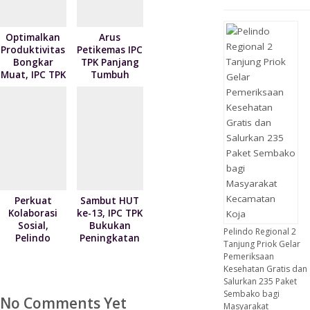
Program
NPEA Berbagi
Tahun 2026
Optimalkan
Arus
Produktivitas
Petikemas IPC
Bongkar
TPK Panjang
Muat, IPC TPK
Tumbuh
Teluk Bayur
Signifikan
Teken
73,7 Persen
Kontrak
pada Juni
Pelayanan
2026
dengan 4
Mitra
Pelayaran
Perkuat
Sambut HUT
Kolaborasi
ke-13, IPC TPK
Sosial,
Bukukan
Pelindo Regional 2
Pelindo
Peningkatan
Tanjung Priok Gelar
Regional 2
Kinerja Arus
Pemeriksaan
Tanjung
Peti Kemas 7
Kesehatan Gratis dan
Priok
Persen
Salurkan 235 Paket
Serahkan 300
Sembako bagi
No Comments Yet
Paket
Masyarakat