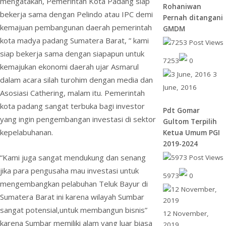
mengatakan, Pemerintah Kota Padang siap
Rohaniwan
bekerja sama dengan Pelindo atau IPC demi
Pernah ditangani
kemajuan pembangunan daerah pemerintah
GMDM
kota madya padang Sumatera Barat, ” kami
siap bekerja sama dengan siapapun untuk
7253
0
kemajukan ekonomi daerah ujar Asmarul
3
dalam acara silah turohim dengan media dan
June, 2016
Asosiasi Cathering, malam itu. Pemerintah
kota padang sangat terbuka bagi investor
Pdt Gomar
yang ingin pengembangan investasi di sektor
Gultom Terpilih
kepelabuhanan.
Ketua Umum PGI
2019-2024
“Kami juga sangat mendukung dan senang
jika para pengusaha mau investasi untuk
5973
0
mengembangkan pelabuhan Teluk Bayur di
Sumatera Barat ini karena wilayah Sumbar
sangat potensial,untuk membangun bisnis”
12 November,
karena Sumbar memiliki alam yang luar biasa
2019