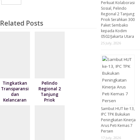
Perkuat Kolaborasi
Sosial, Pelindo
t
p
M
l
n
i
h
Regional 2 Tanjung
a
t
n
a
Priok Serahkan 300
Related Posts
Paket Sembako
i
t
r
kepada Kodim
0502/Jakarta Utara
l
F
e
25 July, 2026
r
i
e
n
Tingkatkan
Pelindo
Transparansi
Regional 2
d
dan
Tanjung
l
Kelancaran
Priok
Logistik, IPC
Salurkan
Sambut HUT ke-13,
y
TPK Siap
1.040 Paket
IPC TPK Bukukan
Operasikan
Sembako
Peningkatan Kinerja
Alat Pemindai
kepada
Arus Peti Kemas 7
Peti Kemas
Nelayan
Persen
Ekspor
Kalibaru
17 July, 2026
melalui