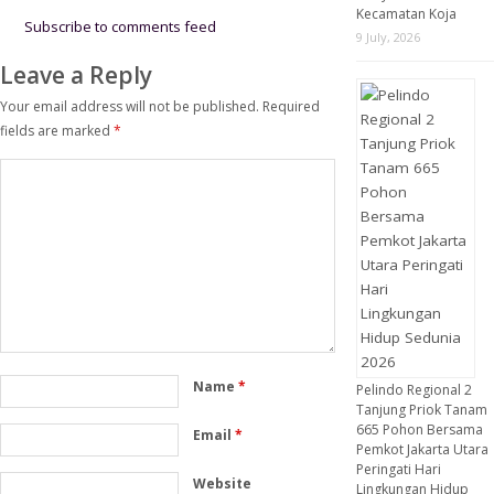
Sembako
Kecamatan Koja
kepada Kodim
Subscribe to comments feed
9 July, 2026
0502/Jakarta
Utara
Leave a Reply
Your email address will not be published.
Required
fields are marked
*
Name
*
Pelindo Regional 2
Tanjung Priok Tanam
665 Pohon Bersama
Email
*
Pemkot Jakarta Utara
Peringati Hari
Website
Lingkungan Hidup