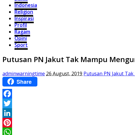
Indonesia
Religion
Inspirasi
Profil
Ragam
Opini
Sport
Putusan PN Jakut Tak Mampu Mengu
adminwarningtime
26 August, 2019
Putusan PN Jakut Ta
Share
Facebook
Twitter
LinkedIn
Pinterest