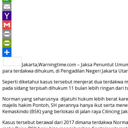
WhatsApp
Email
Yahoo
Mail
Gmail
Print
PrintFriendly
Share
Jakarta,Warningtime.com – Jaksa Penuntut Umum
para terdakwa dihukum, di Pengadilan Negeri Jakarta Utara
Seperti diketahui kasus tersebut menjerat dua terdakwa 
pada sidang terpisah dihukum 11 bulan lebih ringan dari
Norman yang seharusnya dijatuhi hukum lebih berat kare
majelis hakim Pontoh, SH perannya hanya ikut serta men
Kemaskindo (BSK) yang berlokasi di jalan raya Cilincing Jak
Kasus tersebut berawal dari 2017 dimana terdakwa Nor