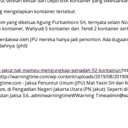
 setelah keluar dari Depo BSK kontainer yang dikeluarkan
 mengelapkan kontainer tersebut.
m yang diketuai Agung Purbamtoro SH, ternyata selain Nor
 kontainer, Wahyudi 5 kontainer dan Fendi 2 kontainer ser
terdakwa oleh JPU mereka hanya jadi penonton. Ada dugaan 
ahnya. (phil)
pn-jakut-tak-mampu-mengungkap-penadah-92-kontainur/
ht
http://warningtime.com/wp-content/uploads/2019/08/20190
gtime.com - Jaksa Penuntut Umum (JPU) Mat Yasin SH dan 
 di Pengadilan Negeri Jakarta Utara (PN Jakut). Seperti d
an Jaksa 3,6...
adminwarningtime
WWarning
Time
admin@wa