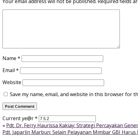
Your email address will not be published.
Required fields 
Name
*
Email
*
Website
Save my name, email, and website in this browser for t
Current ye@r
*
«
Pdt. Dr. Ferry Haurissa Kakiay: Strategi Percayakan 
Pdt. Japarlin Marbun: Selain Pelayanan Mimbar GBI Harus