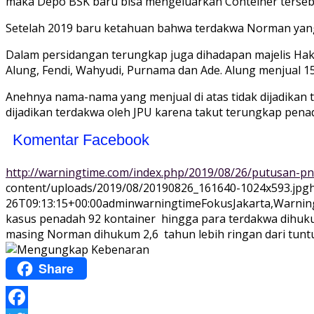
maka Depo BSK baru bisa mengeluarkan Conteiner tersebut
Setelah 2019 baru ketahuan bahwa terdakwa Norman yang
Dalam persidangan terungkap juga dihadapan majelis Haki
Alung, Fendi, Wahyudi, Purnama dan Ade. Alung menjual 15
Anehnya nama-nama yang menjual di atas tidak dijadikan 
dijadikan terdakwa oleh JPU karena takut terungkap penad
Komentar Facebook
http://warningtime.com/index.php/2019/08/26/putusan-
content/uploads/2019/08/20190826_161640-1024x593.jpg
26T09:13:15+00:00
adminwarningtime
Fokus
Jakarta,Warnin
kasus penadah 92 kontainer hingga para terdakwa dihukum,
masing Norman dihukum 2,6 tahun lebih ringan dari tuntut
Share