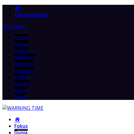
Home
Tentang Kami
Top Menu
Home
Fokus
Dunia
Indonesia
Religion
Inspirasi
Profil
Ragam
Opini
Sport
Home
Fokus
Dunia