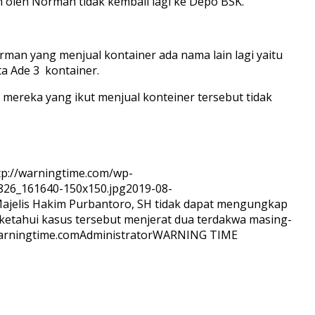
 oleh Norman tidak kembali lagi ke Depo BSK.
man yang menjual kontainer ada nama lain lagi yaitu
ta Ade 3 kontainer.
mereka yang ikut menjual konteiner tersebut tidak
tp://warningtime.com/wp-
826_161640-150x150.jpg
2019-08-
Majelis Hakim Purbantoro, SH tidak dapat mengungkap
iketahui kasus tersebut menjerat dua terdakwa masing-
rningtime.com
Administrator
WARNING TIME