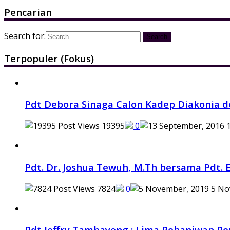
Pencarian
Search for:
Terpopuler (Fokus)
Pdt Debora Sinaga Calon Kadep Diakonia d
19395
0
1
Pdt. Dr. Joshua Tewuh, M.Th bersama Pdt. E
7824
0
5 No
Pdt Jeffry Tambayong : Lima Rohaniwan P