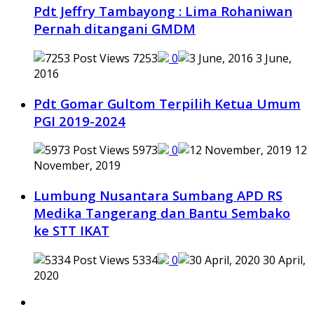
Pdt Jeffry Tambayong : Lima Rohaniwan
Pernah ditangani GMDM
7253
0
3 June,
2016
Pdt Gomar Gultom Terpilih Ketua Umum
PGI 2019-2024
5973
0
12
November, 2019
Lumbung Nusantara Sumbang APD RS
Medika Tangerang dan Bantu Sembako
ke STT IKAT
5334
0
30 April,
2020