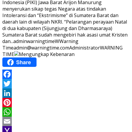
Indonesia (PIKI) Jawa Barat Arijon Manurung
menyerukan sikap tegas Negara atas tindakan
Intoleransi dan “Ekstrimisme” di Sumatera Barat dan
daerah lain di wilayah NKRI. “Pelarangan perayaan Natal
di dua kabupaten (Sijungjung dan Dharmasaraya)
Sumatera Barat sudah mengebiri hak asasi umat Kristen
dan...
adminwarningtime
WWarning
Time
admin@warningtime.com
Administrator
WARNING
TIME
Share
Facebook
Twitter
LinkedIn
Pinterest
WhatsApp
Email