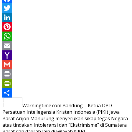
Facebook
Twitter
LinkedIn
Pinterest
WhatsApp
Email
Yahoo
Mail
Gmail
Print
PrintFriendly
Share
Warningtime.com Bandung – Ketua DPD
Persatuan Intellegensia Kristen Indonesia (PIKI) Jawa
Barat Arijon Manurung menyerukan sikap tegas Negara
atas tindakan Intoleransi dan “Ekstrimisme” di Sumatera
Barat dan daerah lain di wilayah NKRI.