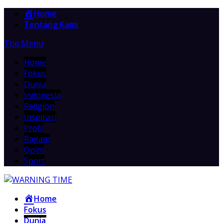
Home
Tentang Kami
Top Menu
Home
Fokus
Dunia
Indonesia
Religion
Inspirasi
Profil
Ragam
Opini
Sport
Home
Fokus
Dunia