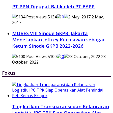
PT PPN Digugat Balik oleh PT BAPP
5134
0
2 May,
2017
MUBES VIII Sinode GKPB Jakarta
Menetapkan Jeffrey Kurniawan sebagai
Ketum Sinode GKPB 2022-2026
5100
0
28
October, 2022
Fokus
Tingkatkan Transparansi dan Kelancaran
Logistik, IPC TPK Siap Operasikan Alat