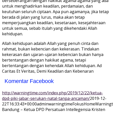
berseberangan dengan hakikat agama-agama yang ada
untuk menghadirkan keadilan, perdamaian, dan
keutuhan seluruh ciptaan. Apa pun agamanya, jika tetap
berada di jalan yang lurus, maka akan tetap
memperjuangkan keadilan, kesetaraan, kesejahteraan
untuk semua, sebab itulah yang dikehendaki Allah
kehidupan.
Allah kehidupan adalah Allah yang penuh cinta dan
rahmat, bukan kebencian dan kekerasan. Tindakan
kekerasan dan ujaran-ujaran kebencian bukan hanya
bertentangan dengan hakikat agama, tetapi
bertentangan dengan kehendak Allah kehidupan. Ad
Caritas Et Veritas, Demi Keadilan dan Kebenaran
Komentar Facebook
http://warningtime.com/index.php/2019/12/22/ketua-
dpd-piki-jabar-serukan-natal-tanpa-ancaman/
2019-12-
22T16:33:43+00:00
adminwarningtime
Fokus
Home
Warningt
Bandung – Ketua DPD Persatuan Intellegensia Kristen