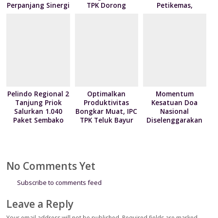
Perpanjang Sinergi
TPK Dorong
Petikemas,
Modernisasi
Perkuat
Layanan Bongkar
Produktivitas
Muat Berbasis
Pelabuhan
Digital
Tanjung Priok
Pelindo Regional 2
Optimalkan
Momentum
Tanjung Priok
Produktivitas
Kesatuan Doa
Salurkan 1.040
Bongkar Muat, IPC
Nasional
Paket Sembako
TPK Teluk Bayur
Diselenggarakan
kepada Nelayan
Teken Kontrak
Bertepatan HUT
Kalibaru melalui
Pelayanan dengan
ke-81
Program NPEA
4 Mitra Pelayaran
Kemerdekaan RI
Berbagi Tahun
No Comments Yet
2026
Subscribe to comments feed
Leave a Reply
Your email address will not be published.
Required fields are marked