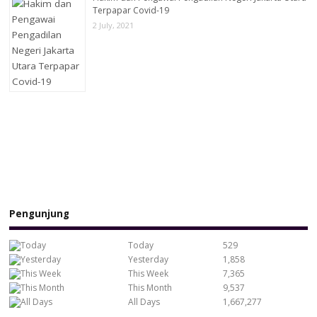
Terpapar Covid-19
2 July, 2021
Pengunjung
Today
529
Yesterday
1,858
This Week
7,365
This Month
9,537
All Days
1,667,277