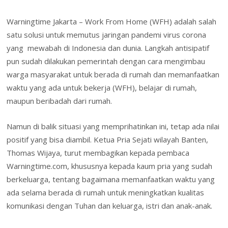
b
er
e
e
s
l
o
ai
t
tF
ar
Warningtime Jakarta – Work From Home (WFH) adalah salah
o
dI
st
A
o
l
ri
e
satu solusi untuk memutus jaringan pandemi virus corona
o
n
p
M
e
yang mewabah di Indonesia dan dunia. Langkah antisipatif
k
p
ai
n
pun sudah dilakukan pemerintah dengan cara mengimbau
l
warga masyarakat untuk berada di rumah dan memanfaatkan
dl
waktu yang ada untuk bekerja (WFH), belajar di rumah,
y
maupun beribadah dari rumah.
Namun di balik situasi yang memprihatinkan ini, tetap ada nilai
positif yang bisa diambil. Ketua Pria Sejati wilayah Banten,
Thomas Wijaya, turut membagikan kepada pembaca
Warningtime.com, khususnya kepada kaum pria yang sudah
berkeluarga, tentang bagaimana memanfaatkan waktu yang
ada selama berada di rumah untuk meningkatkan kualitas
komunikasi dengan Tuhan dan keluarga, istri dan anak-anak.