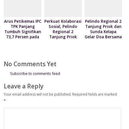
Arus Petikemas IPC
Perkuat Kolaborasi
Pelindo Regional 2
TPK Panjang
Sosial, Pelindo
Tanjung Priok dan
Tumbuh Signifikan
Regional 2
Sunda Kelapa
73,7 Persen pada
Tanjung Priok
Gelar Doa Bersama
Juni 2026
Serahkan 300
serta Santun Anak
Paket Sembako
Yatim
kepada Kodim
0502/Jakarta Utara
No Comments Yet
Subscribe to comments feed
Leave a Reply
Your email address will not be published.
Required fields are marked
*