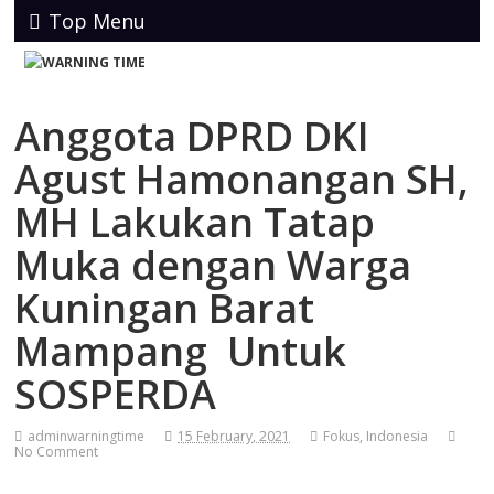
Top Menu
Anggota DPRD DKI
Agust Hamonangan SH,
MH Lakukan Tatap
Muka dengan Warga
Kuningan Barat
Mampang Untuk
SOSPERDA
adminwarningtime
15 February, 2021
Fokus
,
Indonesia
No Comment