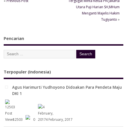
«
Previous Post
Tergugat Minta Ketua PN Jakarta
Utara Puji Harian SH,MHum
Menganti Majelis Hakim
Tugiyanto
»
Pencarian
Terpopuler (Indonesia)
Agus Harimurti Yudhoyono Didoakan Para Pendeta Maju
DKI 1
12503
0
4 February, 2017