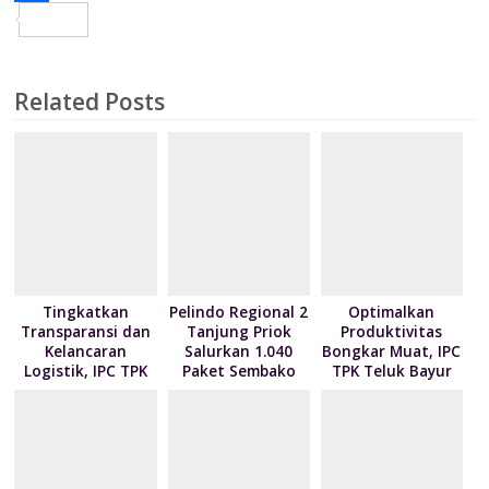
s
p
o
i
i
r
S
t
p
M
l
n
i
h
a
t
n
a
Related Posts
i
t
r
l
F
e
r
i
e
n
Tingkatkan
Pelindo Regional 2
Optimalkan
Transparansi dan
Tanjung Priok
Produktivitas
d
Kelancaran
Salurkan 1.040
Bongkar Muat, IPC
l
Logistik, IPC TPK
Paket Sembako
TPK Teluk Bayur
Siap Operasikan
kepada Nelayan
Teken Kontrak
y
Alat Pemindai Peti
Kalibaru melalui
Pelayanan dengan
Kemas Ekspor
Program NPEA
4 Mitra Pelayaran
Berbagi Tahun
2026