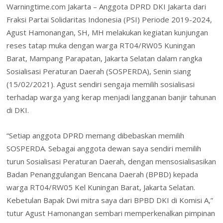
Warningtime.com Jakarta – Anggota DPRD DKI Jakarta dari
a
t
n
a
Fraksi Partai Solidaritas Indonesia (PSI) Periode 2019-2024,
i
t
r
Agust Hamonangan, SH, MH melakukan kegiatan kunjungan
l
F
e
reses tatap muka dengan warga RT04/RW05 Kuningan
Barat, Mampang Parapatan, Jakarta Selatan dalam rangka
r
Sosialisasi Peraturan Daerah (SOSPERDA), Senin siang
i
(15/02/2021). Agust sendiri sengaja memilih sosialisasi
e
terhadap warga yang kerap menjadi langganan banjir tahunan
n
di DKI.
d
“Setiap anggota DPRD memang dibebaskan memilih
l
SOSPERDA. Sebagai anggota dewan saya sendiri memilih
y
turun Sosialisasi Peraturan Daerah, dengan mensosialisasikan
Badan Penanggulangan Bencana Daerah (BPBD) kepada
warga RT04/RW05 Kel Kuningan Barat, Jakarta Selatan.
Kebetulan Bapak Dwi mitra saya dari BPBD DKI di Komisi A,”
tutur Agust Hamonangan sembari memperkenalkan pimpinan