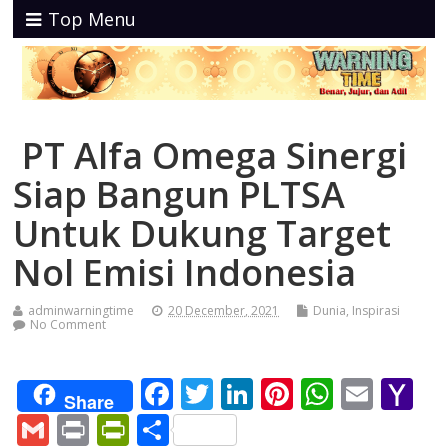
Top Menu
PT Alfa Omega Sinergi
Siap Bangun PLTSA
Untuk Dukung Target
Nol Emisi Indonesia
adminwarningtime
20 December, 2021
Dunia
,
Inspirasi
No Comment
F
T
Li
Pi
W
E
Y
Share
ac
w
n
nt
h
m
a
G
Pr
Pr
S