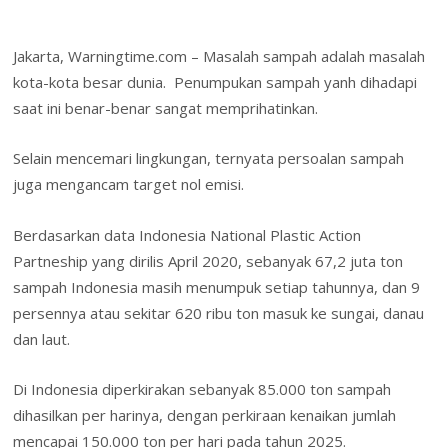
e
itt
k
er
at
ai
h
m
in
in
h
b
er
e
e
s
l
o
ai
t
tF
ar
Jakarta, Warningtime.com – Masalah sampah adalah masalah
o
dI
st
A
o
l
ri
e
kota-kota besar dunia. Penumpukan sampah yanh dihadapi
o
n
p
M
e
saat ini benar-benar sangat memprihatinkan.
k
p
ai
n
Selain mencemari lingkungan, ternyata persoalan sampah
l
dl
juga mengancam target nol emisi.
y
Berdasarkan data Indonesia National Plastic Action
Partneship yang dirilis April 2020, sebanyak 67,2 juta ton
sampah Indonesia masih menumpuk setiap tahunnya, dan 9
persennya atau sekitar 620 ribu ton masuk ke sungai, danau
dan laut.
Di Indonesia diperkirakan sebanyak 85.000 ton sampah
dihasilkan per harinya, dengan perkiraan kenaikan jumlah
mencapai 150.000 ton per hari pada tahun 2025.