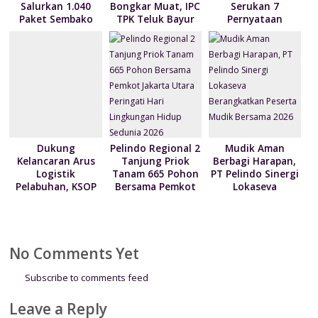
Salurkan 1.040
Bongkar Muat, IPC
Serukan 7
Paket Sembako
TPK Teluk Bayur
Pernyataan
kepada Nelayan
Teken Kontrak
Terkait Krisis
Kalibaru melalui
Pelayanan dengan
Kemanusian di
Program NPEA
4 Mitra Pelayaran
Papua
Berbagi Tahun
2026
Dukung
Pelindo Regional 2
Mudik Aman
Kelancaran Arus
Tanjung Priok
Berbagi Harapan,
Logistik
Tanam 665 Pohon
PT Pelindo Sinergi
Pelabuhan, KSOP
Bersama Pemkot
Lokaseva
Utama Tanjung
Jakarta Utara
Berangkatkan
Priok berikan
Peringati Hari
Peserta Mudik
kebijakan
Lingkungan Hidup
Bersama 2026
penyesuaian YOR
Sedunia 2026
No Comments Yet
Subscribe to comments feed
Leave a Reply