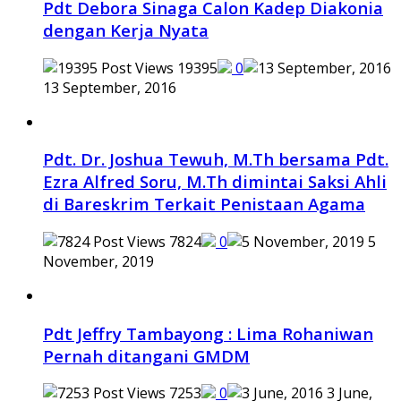
Pdt Debora Sinaga Calon Kadep Diakonia
dengan Kerja Nyata
19395
0
13 September, 2016
Pdt. Dr. Joshua Tewuh, M.Th bersama Pdt.
Ezra Alfred Soru, M.Th dimintai Saksi Ahli
di Bareskrim Terkait Penistaan Agama
7824
0
5
November, 2019
Pdt Jeffry Tambayong : Lima Rohaniwan
Pernah ditangani GMDM
7253
0
3 June,