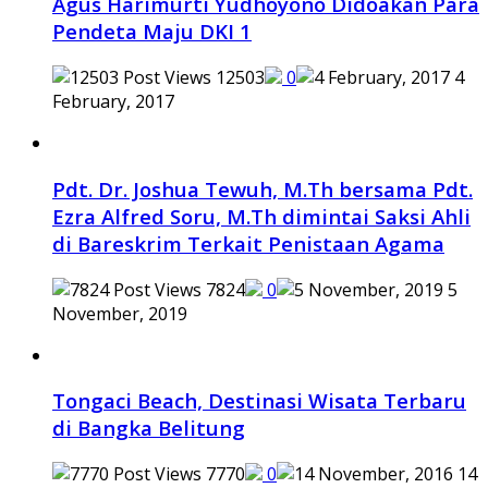
Agus Harimurti Yudhoyono Didoakan Para
Pendeta Maju DKI 1
12503
0
4
February, 2017
Pdt. Dr. Joshua Tewuh, M.Th bersama Pdt.
Ezra Alfred Soru, M.Th dimintai Saksi Ahli
di Bareskrim Terkait Penistaan Agama
7824
0
5
November, 2019
Tongaci Beach, Destinasi Wisata Terbaru
di Bangka Belitung
7770
0
14