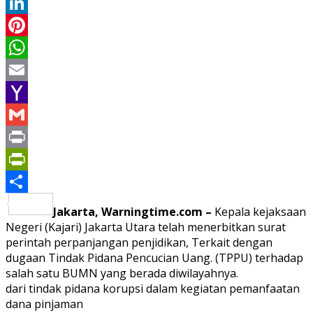
Twitter
LinkedIn
Pinterest
WhatsApp
Email
Yahoo
Mail
Gmail
Print
PrintFriendly
Share
Jakarta, Warningtime.com –
Kepala kejaksaan
Negeri (Kajari) Jakarta Utara telah menerbitkan surat
perintah perpanjangan penjidikan, Terkait dengan
dugaan Tindak Pidana Pencucian Uang. (TPPU) terhadap
salah satu BUMN yang berada diwilayahnya.
dari tindak pidana korupsi dalam kegiatan pemanfaatan
dana pinjaman