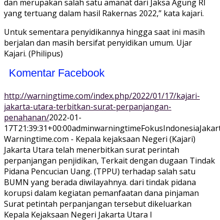
dan merupakan salah satu amanat dari Jaksa Agung RI
yang tertuang dalam hasil Rakernas 2022,” kata kajari.
Untuk sementara penyidikannya hingga saat ini masih
berjalan dan masih bersifat penyidikan umum. Ujar
Kajari. (Philipus)
Komentar Facebook
http://warningtime.com/index.php/2022/01/17/kajari-
jakarta-utara-terbitkan-surat-perpanjangan-
penahanan/
2022-01-
17T21:39:31+00:00
adminwarningtime
Fokus
Indonesia
Jakar
Warningtime.com - Kepala kejaksaan Negeri (Kajari)
Jakarta Utara telah menerbitkan surat perintah
perpanjangan penjidikan, Terkait dengan dugaan Tindak
Pidana Pencucian Uang. (TPPU) terhadap salah satu
BUMN yang berada diwilayahnya. dari tindak pidana
korupsi dalam kegiatan pemanfaatan dana pinjaman
Surat petintah perpanjangan tersebut dikeluarkan
Kepala Kejaksaan Negeri Jakarta Utara I