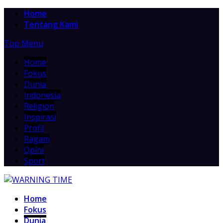
Home
Tentang Kami
Top Menu
Home
Fokus
Dunia
Indonesia
Religion
Inspirasi
Profil
Ragam
Opini
Sport
Home
Fokus
Dunia