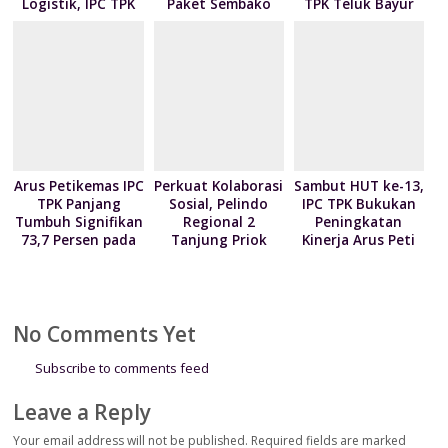
Logistik, IPC TPK
Paket Sembako
TPK Teluk Bayur
Siap Operasikan
kepada Nelayan
Teken Kontrak
Alat Pemindai Peti
Kalibaru melalui
Pelayanan dengan
Kemas Ekspor
Program NPEA
4 Mitra Pelayaran
Berbagi Tahun
2026
Arus Petikemas IPC
Perkuat Kolaborasi
Sambut HUT ke-13,
TPK Panjang
Sosial, Pelindo
IPC TPK Bukukan
Tumbuh Signifikan
Regional 2
Peningkatan
73,7 Persen pada
Tanjung Priok
Kinerja Arus Peti
Juni 2026
Serahkan 300
Kemas 7 Persen
Paket Sembako
kepada Kodim
0502/Jakarta Utara
No Comments Yet
Subscribe to comments feed
Leave a Reply
Your email address will not be published.
Required fields are marked