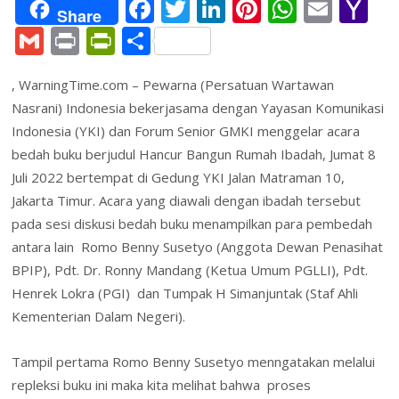
F
T
Li
Pi
W
E
Y
Share
ac
w
n
nt
h
m
a
G
Pr
Pr
S
e
itt
k
er
at
ai
h
m
in
in
h
b
er
e
e
s
l
o
, WarningTime.com – Pewarna (Persatuan Wartawan
ai
t
tF
ar
Nasrani) Indonesia bekerjasama dengan Yayasan Komunikasi
o
dI
st
A
o
l
ri
e
Indonesia (YKI) dan Forum Senior GMKI menggelar acara
o
n
p
M
e
bedah buku berjudul Hancur Bangun Rumah Ibadah, Jumat 8
k
p
ai
n
Juli 2022 bertempat di Gedung YKI Jalan Matraman 10,
l
Jakarta Timur. Acara yang diawali dengan ibadah tersebut
dl
pada sesi diskusi bedah buku menampilkan para pembedah
y
antara lain Romo Benny Susetyo (Anggota Dewan Penasihat
BPIP), Pdt. Dr. Ronny Mandang (Ketua Umum PGLLI), Pdt.
Henrek Lokra (PGI) dan Tumpak H Simanjuntak (Staf Ahli
Kementerian Dalam Negeri).
Tampil pertama Romo Benny Susetyo menngatakan melalui
repleksi buku ini maka kita melihat bahwa proses