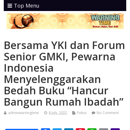
Top Menu
Bersama YKI dan Forum
Senior GMKI, Pewarna
Indonesia
Menyelenggarakan
Bedah Buku “Hancur
Bangun Rumah Ibadah”
adminwarningtime
8 July, 2022
Fokus
No Comment