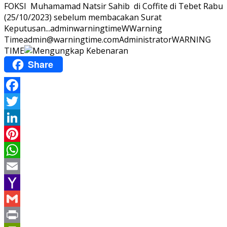
FOKSI Muhamamad Natsir Sahib di Coffite di Tebet Rabu
(25/10/2023) sebelum membacakan Surat
Keputusan...
adminwarningtime
WWarning
Time
admin@warningtime.com
Administrator
WARNING
TIME
Share
Facebook
Twitter
LinkedIn
Pinterest
WhatsApp
Email
Yahoo
Mail
Gmail