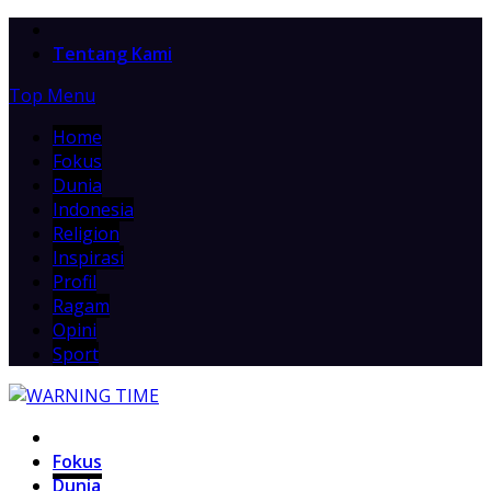
Home
Tentang Kami
Top Menu
Home
Fokus
Dunia
Indonesia
Religion
Inspirasi
Profil
Ragam
Opini
Sport
Home
Fokus
Dunia