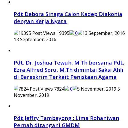
Pdt Debora Sinaga Calon Kadep Diakonia
dengan Kerja Nyata
19395
0
13 September, 2016
Pdt. Dr. Joshua Tewuh, M.Th bersama Pdt.
Ezra Alfred Soru, M.Th dimintai Saksi Ahli
di Bareskrim Terkait Penistaan Agama
7824
0
5
November, 2019
Pdt Jeffry Tambayong : Lima Rohaniwan
Pernah ditangani GMDM