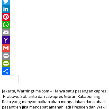
Facebook
Twitter
LinkedIn
Pinterest
WhatsApp
Email
Yahoo
Mail
Gmail
Print
PrintFriendly
Share
Jakarta, Warningtime.com – Hanya satu pasangan capres
Prabowo Subianto dan cawapres Gibran Rakabuming
Raka yang menyampaikan akan mengadakan dana abadi
pesantren jika mendapat amanah jadi Presiden dan Wakil