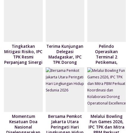
k
p
ai
n
l
dl
y
Tingkatkan
Terima Kunjungan
Pelindo
Mitigasi Risiko, IPC
Delegasi
Operasikan
TPK Resmi
Madagaskar, IPC
Terminal 2
Perpanjang Sinergi
TPK Dorong
Petikemas,
Modernisasi
Perkuat
Layanan Bongkar
Produktivitas
Muat Berbasis
Pelabuhan
Digital
Tanjung Priok
Momentum
Bersama Pemkot
Melalui Bowling
Kesatuan Doa
Jakarta Utara
Fun Games 2026,
Nasional
Peringati Hari
IPC TPK dan Mitra
Diselenggarakan
Lingkungan Hidup
PBM Perkuat