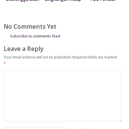
Bertepatan HUT
Sedunia 2026
Koordinasi dan
ke-81
Kolaborasi Dorong
Kemerdekaan RI
Operational
Excellence
No Comments Yet
Subscribe to comments feed
Leave a Reply
Your email address will not be published.
Required fields are marked
*