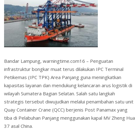
ai
t
tF
ar
o
dI
st
A
o
l
ri
e
o
n
p
M
e
k
p
ai
n
l
dl
y
Bandar Lampung, warningtime.com16 – Penguatan
infrastruktur bongkar muat terus dilakukan IPC Terminal
Petikemas (IPC TPK) Area Panjang guna meningkatkan
kapasitas layanan dan mendukung kelancaran arus logistik di
wilayah Sumatera Bagian Selatan. Salah satu langkah
strategis tersebut diwujudkan melalui penambahan satu unit
Quay Container Crane (QCC) berjenis Post Panamax yang
tiba di Pelabuhan Panjang menggunakan kapal MV Zheng Hua
37 asal China.