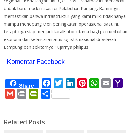
regional. “Kedatangan unit QCC Post Panamax ini menandai
babak baru modernisasi di Pelabuhan Panjang. Kami ingin
memastikan bahwa infrastruktur yang kami miliki tidak hanya
mampu menopang tren peningkatan operasional saat ini,
tetapi juga siap menjadi katalisator utama bagi pertumbuhan
ekonomi dan kelancaran arus logistik nasional di wilayah
Lampung dan sekitarnya,” ujarnya philipus
Komentar Facebook
F
T
Li
Pi
W
E
Y
Share
ac
w
n
nt
h
m
a
G
Pr
Pr
S
e
itt
k
er
at
ai
h
m
in
in
h
b
er
e
e
s
l
o
ai
t
tF
ar
o
dI
st
A
o
l
ri
e
Related Posts
o
n
p
M
e