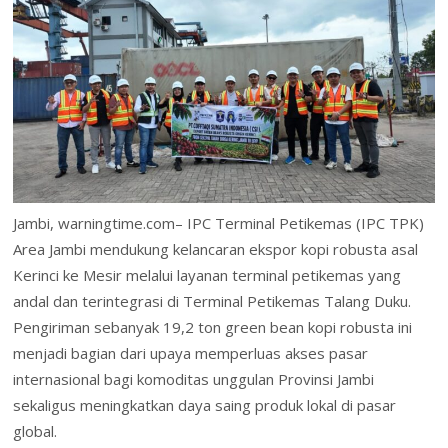
o
dI
st
A
o
l
ri
e
o
n
p
M
e
k
p
ai
n
l
dl
y
Jambi, warningtime.com– IPC Terminal Petikemas (IPC TPK)
Area Jambi mendukung kelancaran ekspor kopi robusta asal
Kerinci ke Mesir melalui layanan terminal petikemas yang
andal dan terintegrasi di Terminal Petikemas Talang Duku.
Pengiriman sebanyak 19,2 ton green bean kopi robusta ini
menjadi bagian dari upaya memperluas akses pasar
internasional bagi komoditas unggulan Provinsi Jambi
sekaligus meningkatkan daya saing produk lokal di pasar
global.