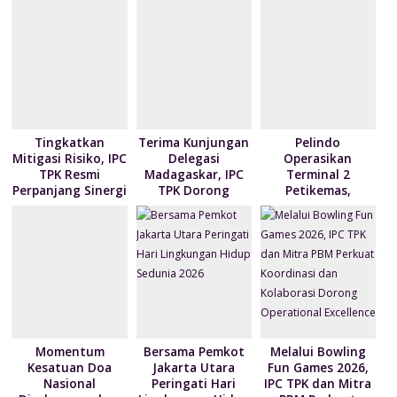
e
k
p
ai
n
l
dl
y
Tingkatkan
Terima Kunjungan
Pelindo
Mitigasi Risiko, IPC
Delegasi
Operasikan
TPK Resmi
Madagaskar, IPC
Terminal 2
Perpanjang Sinergi
TPK Dorong
Petikemas,
Modernisasi
Perkuat
Layanan Bongkar
Produktivitas
Muat Berbasis
Pelabuhan
Digital
Tanjung Priok
Momentum
Bersama Pemkot
Melalui Bowling
Kesatuan Doa
Jakarta Utara
Fun Games 2026,
Nasional
Peringati Hari
IPC TPK dan Mitra