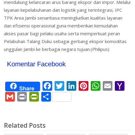
mendukung kelancaran arus barang ekspor dan impor. Melalui
layanan kepelabuhanan dan logistik yang terintegrasi, IPC
TPK Area Jambi senantiasa meningkatkan kualitas layanan
dan efisiensi operasional guna memberikan kemudahan
akses pasar bagi pelaku usaha serta memperkuat peran
Pelabuhan Talang Duku sebagai gerbang ekspor komoditas
unggulan Jambi ke berbagai negara tujuan.(Philipus)
Komentar Facebook
F
T
Li
Pi
W
E
Y
Share
ac
w
n
nt
h
m
a
G
Pr
Pr
S
e
itt
k
er
at
ai
h
m
in
in
h
b
er
e
e
s
l
o
ai
t
tF
ar
o
dI
st
A
o
l
ri
e
Related Posts
o
n
p
M