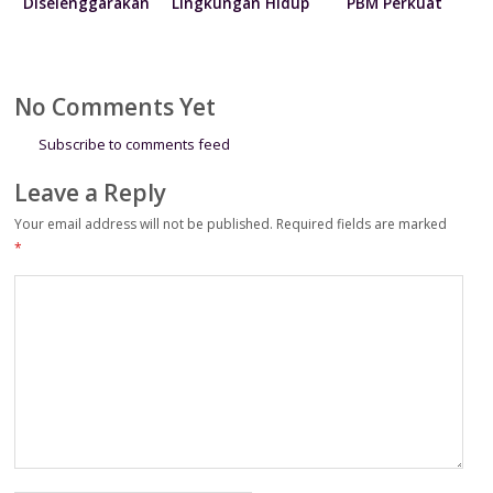
Diselenggarakan
Lingkungan Hidup
PBM Perkuat
Bertepatan HUT
Sedunia 2026
Koordinasi dan
ke-81
Kolaborasi Dorong
Kemerdekaan RI
Operational
Excellence
No Comments Yet
Subscribe to comments feed
Leave a Reply
Your email address will not be published.
Required fields are marked
*