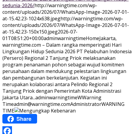
sedunia-2026/
http://warningtime.com/wp-
content/uploads/2026/07/WhatsApp-Image-2026-07-01-
at-15.42.23-1024x638.jpeg
http://warningtime.com/wp-
content/uploads/2026/07/WhatsApp-Image-2026-07-01-
at-15.42.23-150x150.jpeg
2026-07-
01T08:51:20+00:00
adminwarningtime
Home
Jakarta,
warningtime.com – Dalam rangka memperingati Hari
Lingkungan Hidup Sedunia 2026 PT Pelabuhan Indonesia
(Persero) Regional 2 Tanjung Priok melaksanakan
program penanaman pohon sebagai wujud komitmen
perusahaan dalam mendukung pelestarian lingkungan
dan pembangunan berkelanjutan. Kegiatan ini
merupakan kolaborasi antara Pelindo Regional 2
Tanjung Priok dengan Pemerintah Kota Administrasi
Jakarta Utara...
adminwarningtime
WWarning
Time
admin@warningtime.com
Administrator
WARNING
TIME
Share