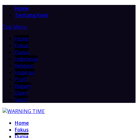
Home
Tentang Kami
Top Menu
Home
Fokus
Dunia
Indonesia
Religion
Inspirasi
Profil
Ragam
Opini
Sport
Home
Fokus
Dunia