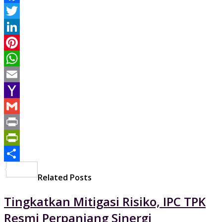
Facebook
Twitter
LinkedIn
Pinterest
WhatsApp
Email
Yahoo
Mail
Gmail
Print
PrintFriendly
Share
Related Posts
Tingkatkan Mitigasi Risiko, IPC TPK
Resmi Perpanjang Sinergi