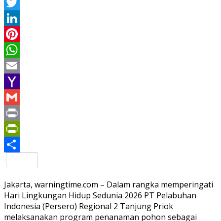
Facebook
Twitter
LinkedIn
Pinterest
WhatsApp
Email
Yahoo
Mail
Gmail
Print
PrintFriendly
Share
Jakarta, warningtime.com – Dalam rangka memperingati
Hari Lingkungan Hidup Sedunia 2026 PT Pelabuhan
Indonesia (Persero) Regional 2 Tanjung Priok
melaksanakan program penanaman pohon sebagai