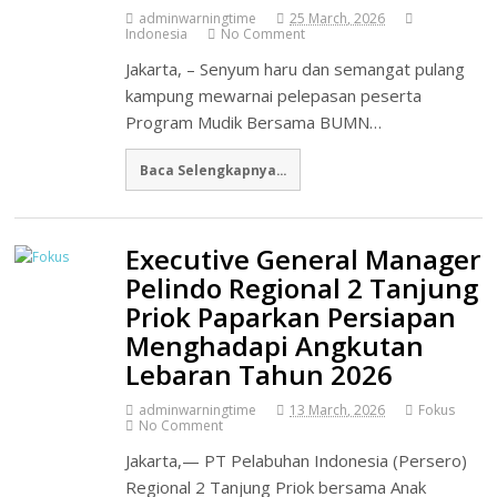
adminwarningtime
25 March, 2026
Indonesia
No Comment
Jakarta, – Senyum haru dan semangat pulang
kampung mewarnai pelepasan peserta
Program Mudik Bersama BUMN…
Baca Selengkapnya...
Executive General Manager
Pelindo Regional 2 Tanjung
Priok Paparkan Persiapan
Menghadapi Angkutan
Lebaran Tahun 2026
adminwarningtime
13 March, 2026
Fokus
No Comment
Jakarta,— PT Pelabuhan Indonesia (Persero)
Regional 2 Tanjung Priok bersama Anak