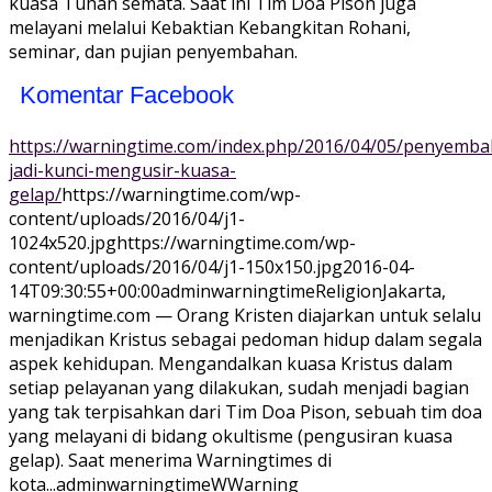
kuasa Tuhan semata. Saat ini Tim Doa Pison juga
melayani melalui Kebaktian Kebangkitan Rohani,
seminar, dan pujian penyembahan.
Komentar Facebook
https://warningtime.com/index.php/2016/04/05/penyemba
jadi-kunci-mengusir-kuasa-
gelap/
https://warningtime.com/wp-
content/uploads/2016/04/j1-
1024x520.jpg
https://warningtime.com/wp-
content/uploads/2016/04/j1-150x150.jpg
2016-04-
14T09:30:55+00:00
adminwarningtime
Religion
Jakarta,
warningtime.com — Orang Kristen diajarkan untuk selalu
menjadikan Kristus sebagai pedoman hidup dalam segala
aspek kehidupan. Mengandalkan kuasa Kristus dalam
setiap pelayanan yang dilakukan, sudah menjadi bagian
yang tak terpisahkan dari Tim Doa Pison, sebuah tim doa
yang melayani di bidang okultisme (pengusiran kuasa
gelap). Saat menerima Warningtimes di
kota...
adminwarningtime
WWarning