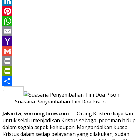
Twitter
LinkedIn
Pinterest
WhatsApp
Email
Yahoo
Mail
Gmail
Print
PrintFriendly
Share
Suasana Penyembahan Tim Doa Pison
Jakarta, warningtime.com —
Orang Kristen diajarkan
untuk selalu menjadikan Kristus sebagai pedoman hidup
dalam segala aspek kehidupan. Mengandalkan kuasa
Kristus dalam setiap pelayanan yang dilakukan, sudah