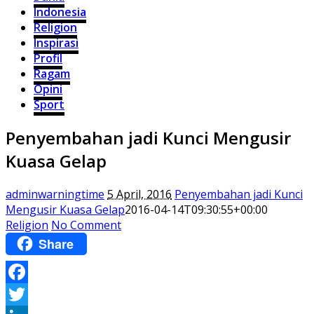
Indonesia
Religion
Inspirasi
Profil
Ragam
Opini
Sport
Penyembahan jadi Kunci Mengusir
Kuasa Gelap
adminwarningtime
5 April, 2016
Penyembahan jadi Kunci
Mengusir Kuasa Gelap
2016-04-14T09:30:55+00:00
Religion
No Comment
Share
Facebook