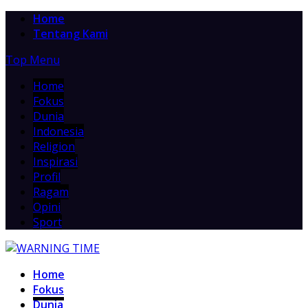
Home
Tentang Kami
Top Menu
Home
Fokus
Dunia
Indonesia
Religion
Inspirasi
Profil
Ragam
Opini
Sport
Home
Fokus
Dunia