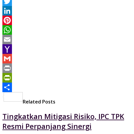
Facebook
Twitter
LinkedIn
Pinterest
WhatsApp
Email
Yahoo
Mail
Gmail
Print
PrintFriendly
Share
Related Posts
Tingkatkan Mitigasi Risiko, IPC TPK
Resmi Perpanjang Sinergi