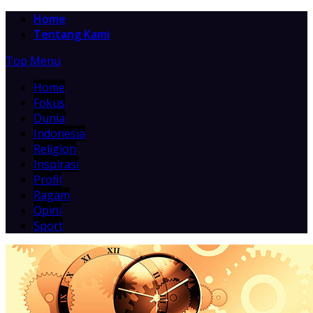
Home
Tentang Kami
Top Menu
Home
Fokus
Dunia
Indonesia
Religion
Inspirasi
Profil
Ragam
Opini
Sport