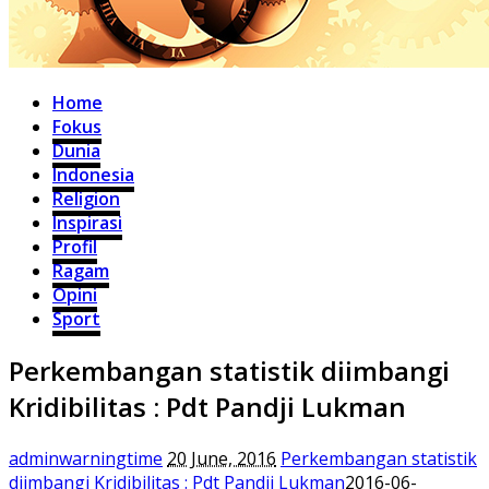
Home
Fokus
Dunia
Indonesia
Religion
Inspirasi
Profil
Ragam
Opini
Sport
Perkembangan statistik diimbangi
Kridibilitas : Pdt Pandji Lukman
adminwarningtime
20 June, 2016
Perkembangan statistik
diimbangi Kridibilitas : Pdt Pandji Lukman
2016-06-