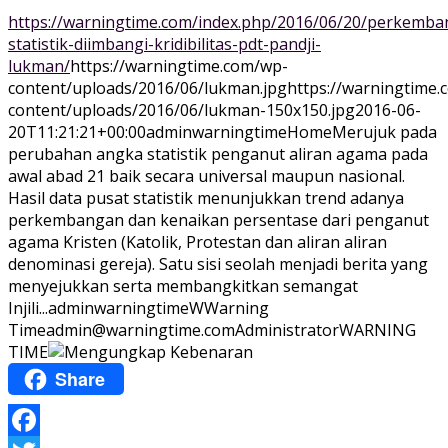
https://warningtime.com/index.php/2016/06/20/perkemba
statistik-diimbangi-kridibilitas-pdt-pandji-
lukman/
https://warningtime.com/wp-
content/uploads/2016/06/lukman.jpg
https://warningtime
content/uploads/2016/06/lukman-150x150.jpg
2016-06-
20T11:21:21+00:00
adminwarningtime
Home
Merujuk pada
perubahan angka statistik penganut aliran agama pada
awal abad 21 baik secara universal maupun nasional.
Hasil data pusat statistik menunjukkan trend adanya
perkembangan dan kenaikan persentase dari penganut
agama Kristen (Katolik, Protestan dan aliran aliran
denominasi gereja). Satu sisi seolah menjadi berita yang
menyejukkan serta membangkitkan semangat
Injili...
adminwarningtime
WWarning
Time
admin@warningtime.com
Administrator
WARNING
TIME
Share