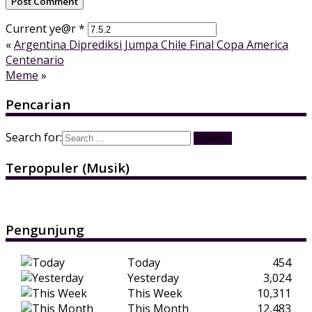
Current ye@r
*
«
Argentina Diprediksi Jumpa Chile Final Copa America
Centenario
Meme
»
Pencarian
Search for:
Terpopuler (Musik)
Pengunjung
Today
454
Yesterday
3,024
This Week
10,311
This Month
12,483