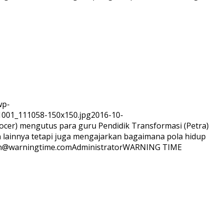
wp-
1001_111058-150x150.jpg
2016-10-
docer) mengutus para guru Pendidik Transformasi (Petra)
n lainnya tetapi juga mengajarkan bagaimana pola hidup
n@warningtime.com
Administrator
WARNING TIME