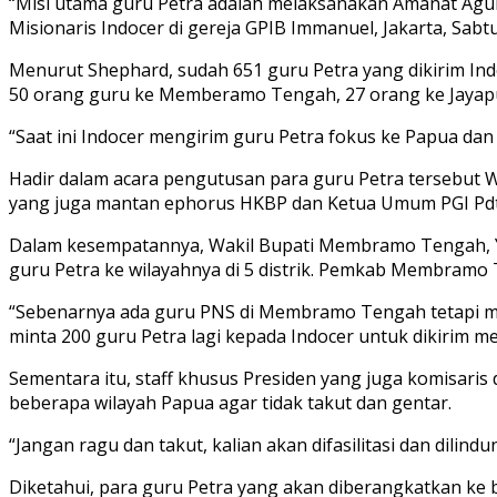
“Misi utama guru Petra adalah melaksanakan Amanat Agun
Misionaris Indocer di gereja GPIB Immanuel, Jakarta, Sabtu
Menurut Shephard, sudah 651 guru Petra yang dikirim Indo
50 orang guru ke Memberamo Tengah, 27 orang ke Jayapu
“Saat ini Indocer mengirim guru Petra fokus ke Papua dan
Hadir dalam acara pengutusan para guru Petra tersebut 
yang juga mantan ephorus HKBP dan Ketua Umum PGI Pdt DR
Dalam kesempatannya, Wakil Bupati Membramo Tengah, Y
guru Petra ke wilayahnya di 5 distrik. Pemkab Membramo
“Sebenarnya ada guru PNS di Membramo Tengah tetapi me
minta 200 guru Petra lagi kepada Indocer untuk dikirim me
Sementara itu, staff khusus Presiden yang juga komisari
beberapa wilayah Papua agar tidak takut dan gentar.
“Jangan ragu dan takut, kalian akan difasilitasi dan dil
Diketahui, para guru Petra yang akan diberangkatkan ke be