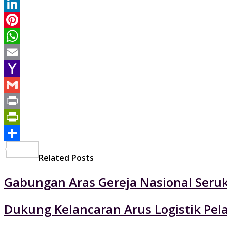
Twitter
LinkedIn
Pinterest
WhatsApp
Email
Yahoo
Mail
Gmail
Print
PrintFriendly
Share
Related Posts
Gabungan Aras Gereja Nasional Seruk
Dukung Kelancaran Arus Logistik Pe