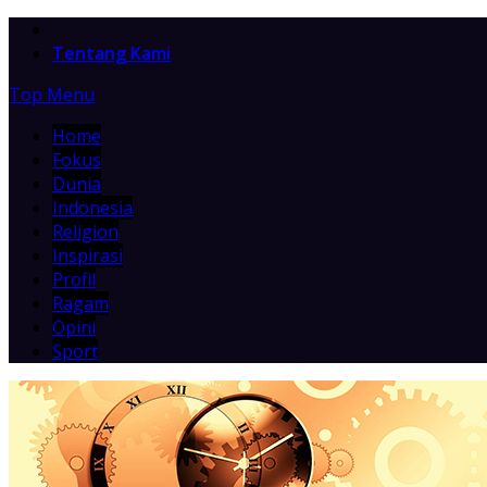
Home
Tentang Kami
Top Menu
Home
Fokus
Dunia
Indonesia
Religion
Inspirasi
Profil
Ragam
Opini
Sport