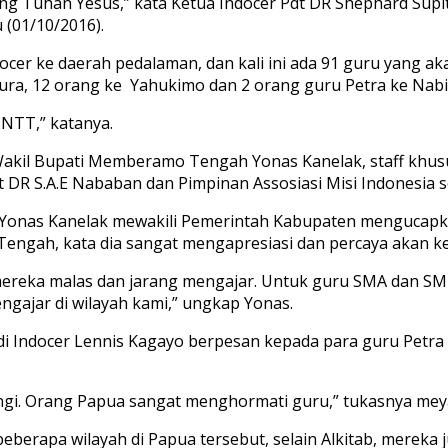
g Tuhan Yesus,” kata Ketua Indocer Pdt DR Shephard Supi
 (01/10/2016).
cer ke daerah pedalaman, dan kali ini ada 91 guru yang ak
ra, 12 orang ke Yahukimo dan 2 orang guru Petra ke Nabi
 NTT,” katanya.
Wakil Bupati Memberamo Tengah Yonas Kanelak, staff khus
 S.A.E Nababan dan Pimpinan Assosiasi Misi Indonesia ser
onas Kanelak mewakili Pemerintah Kabupaten mengucapkan
 Tengah, kata dia sangat mengapresiasi dan percaya akan
reka malas dan jarang mengajar. Untuk guru SMA dan SMK 
ngajar di wilayah kami,” ungkap Yonas.
s di Indocer Lennis Kagayo berpesan kepada para guru Petr
indungi. Orang Papua sangat menghormati guru,” tukasnya me
berapa wilayah di Papua tersebut, selain Alkitab, mereka j