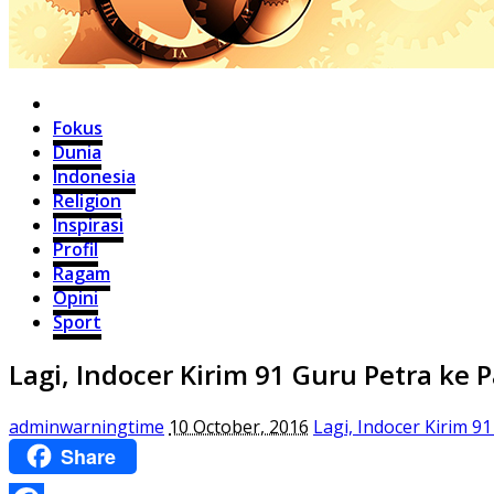
Home
Fokus
Dunia
Indonesia
Religion
Inspirasi
Profil
Ragam
Opini
Sport
Lagi, Indocer Kirim 91 Guru Petra ke 
adminwarningtime
10 October, 2016
Lagi, Indocer Kirim 9
Share