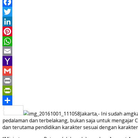
Facebook
Twitter
LinkedIn
Pinterest
WhatsApp
Email
Yahoo
Mail
Gmail
Print
PrintFriendly
Share
Jakarta,- Ini sudah amg
pedalaman dan terbelakang, bukan saja untuk mengajar Cal
dan terutama pendidikan karakter sesuai dengan karakter K