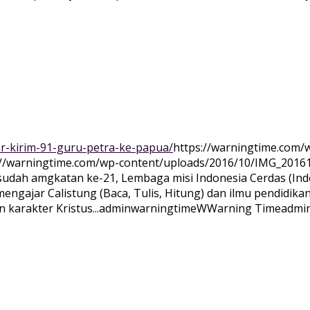
er-kirim-91-guru-petra-ke-papua/
https://warningtime.com/
://warningtime.com/wp-content/uploads/2016/10/IMG_2016
i sudah amgkatan ke-21, Lembaga misi Indonesia Cerdas (In
ngajar Calistung (Baca, Tulis, Hitung) dan ilmu pendidika
karakter Kristus...
adminwarningtime
WWarning
Time
admi