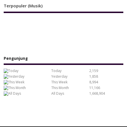
Terpopuler (Musik)
Pengunjung
Today
2,159
Yesterday
1,858
This Week
8,994
This Month
11,166
All Days
1,668,904