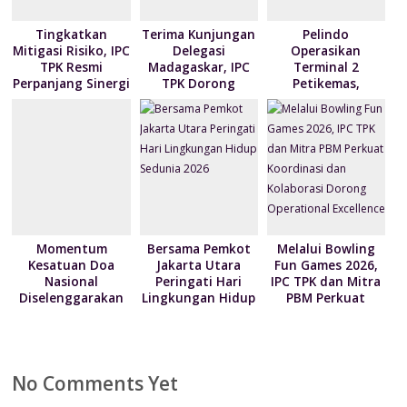
Tingkatkan
Terima Kunjungan
Pelindo
Mitigasi Risiko, IPC
Delegasi
Operasikan
TPK Resmi
Madagaskar, IPC
Terminal 2
Perpanjang Sinergi
TPK Dorong
Petikemas,
Modernisasi
Perkuat
Layanan Bongkar
Produktivitas
Muat Berbasis
Pelabuhan
Digital
Tanjung Priok
Momentum
Bersama Pemkot
Melalui Bowling
Kesatuan Doa
Jakarta Utara
Fun Games 2026,
Nasional
Peringati Hari
IPC TPK dan Mitra
Diselenggarakan
Lingkungan Hidup
PBM Perkuat
Bertepatan HUT
Sedunia 2026
Koordinasi dan
ke-81
Kolaborasi Dorong
Kemerdekaan RI
Operational
Excellence
No Comments Yet