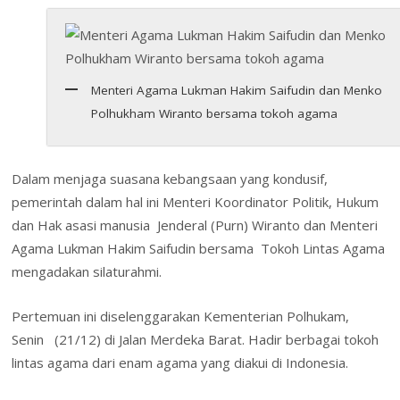
b
er
e
e
s
l
o
ai
t
tF
ar
o
dI
st
A
o
l
ri
e
o
n
p
M
e
Menteri Agama Lukman Hakim Saifudin dan Menko
k
p
ai
n
Polhukham Wiranto bersama tokoh agama
l
dl
y
Dalam menjaga suasana kebangsaan yang kondusif,
pemerintah dalam hal ini Menteri Koordinator Politik, Hukum
dan Hak asasi manusia Jenderal (Purn) Wiranto dan Menteri
Agama Lukman Hakim Saifudin bersama Tokoh Lintas Agama
mengadakan silaturahmi.
Pertemuan ini diselenggarakan Kementerian Polhukam,
Senin (21/12) di Jalan Merdeka Barat. Hadir berbagai tokoh
lintas agama dari enam agama yang diakui di Indonesia.