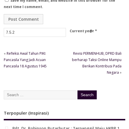
Save my name, email, and website in this browser for the
next time I comment.
Current ye@r
*
«
Refleksi Awal Tahun PIKI:
Revisi PERMENHUB, DPRD Bali
Pancasila Yang Jadi Acuan
berharap Taksi Online Mampu
Pancasila 18 Agustus 1945
Berikan Kontribusi Pada
Negara
»
Terpopuler (Inspirasi)
Pdt. Dr. Robinson Butarbutar : Terpanggil Maju HKBP 1