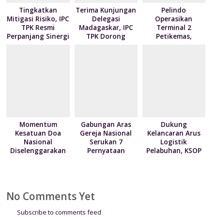
n
Tingkatkan
Terima Kunjungan
Pelindo
Mitigasi Risiko, IPC
Delegasi
Operasikan
d
TPK Resmi
Madagaskar, IPC
Terminal 2
l
Perpanjang Sinergi
TPK Dorong
Petikemas,
Modernisasi
Perkuat
y
Layanan Bongkar
Produktivitas
Muat Berbasis
Pelabuhan
Digital
Tanjung Priok
Momentum
Gabungan Aras
Dukung
Kesatuan Doa
Gereja Nasional
Kelancaran Arus
Nasional
Serukan 7
Logistik
Diselenggarakan
Pernyataan
Pelabuhan, KSOP
Bertepatan HUT
Terkait Krisis
Utama Tanjung
ke-81
Kemanusian di
Priok berikan
Kemerdekaan RI
Papua
kebijakan
penyesuaian YOR
No Comments Yet
Subscribe to comments feed