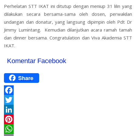
Perhelatan STT IKAT ini ditutup dengan meniup 31 lilin yang
dilakukan secara bersama-sama oleh dosen, perwakilan
undangan dan donatur, yang langsung dipimpin oleh Pdt Dr
Jimmy Lumintang. Kemudian dilanjutkan acara ramah tamah
dan dinner bersama. Congratulation dan Viva Akademia STT
IKAT.
Komentar Facebook
Share
F
a
T
c
w
L
e
i
i
P