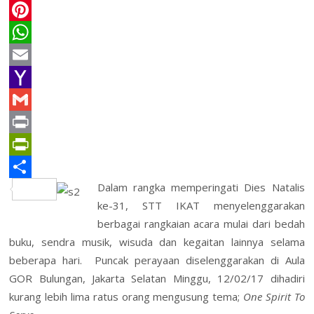
c
w
L
e
i
i
P
b
t
n
i
W
o
t
k
n
h
E
o
e
e
t
a
m
Y
k
r
d
e
t
a
a
G
I
r
s
i
h
m
P
n
e
A
l
o
a
r
P
Dalam rangka memperingati Dies Natalis
s
p
o
i
i
r
S
ke-31, STT IKAT menyelenggarakan
t
p
M
l
n
i
h
berbagai rangkaian acara mulai dari bedah
a
t
n
a
buku, sendra musik, wisuda dan kegaitan lainnya selama
i
t
r
beberapa hari. Puncak perayaan diselenggarakan di Aula
GOR Bulungan, Jakarta Selatan Minggu, 12/02/17 dihadiri
l
F
e
kurang lebih lima ratus orang mengusung tema;
One Spirit To
r