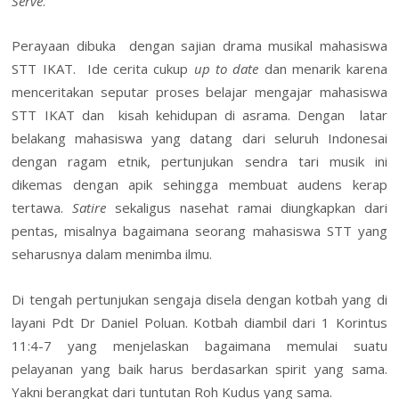
Serve
.
i
e
Perayaan dibuka dengan sajian drama musikal mahasiswa
STT IKAT. Ide cerita cukup
up to date
dan menarik karena
n
menceritakan seputar proses belajar mengajar mahasiswa
d
STT IKAT dan kisah kehidupan di asrama. Dengan latar
l
belakang mahasiswa yang datang dari seluruh Indonesai
y
dengan ragam etnik, pertunjukan sendra tari musik ini
dikemas dengan apik sehingga membuat audens kerap
tertawa.
Satire
sekaligus nasehat ramai diungkapkan dari
pentas, misalnya bagaimana seorang mahasiswa STT yang
seharusnya dalam menimba ilmu.
Di tengah pertunjukan sengaja disela dengan kotbah yang di
layani Pdt Dr Daniel Poluan. Kotbah diambil dari 1 Korintus
11:4-7 yang menjelaskan bagaimana memulai suatu
pelayanan yang baik harus berdasarkan spirit yang sama.
Yakni berangkat dari tuntutan Roh Kudus yang sama.