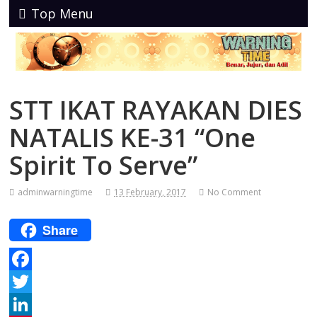
Top Menu
STT IKAT RAYAKAN DIES
NATALIS KE-31 “One
Spirit To Serve”
adminwarningtime
13 February, 2017
No Comment
Share
F
a
T