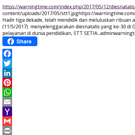
https://warningtime.com/index.php/2017/05/12/diesnatalis
content/uploads/2017/05/stt1.jpg
https://warningtime.com
Hadir tiga dekade, telah mendidik dan meluluskan ribuan a
(11/5/2017) menyelenggarakan diesnatalis yang ke-30 di
pelayanan di dunia pendidikan, STT SETIA...
adminwarningt
Share
Facebook
Twitter
LinkedIn
Pinterest
WhatsApp
Email
Yahoo
Mail
Gmail