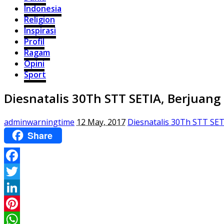
Indonesia
Religion
Inspirasi
Profil
Ragam
Opini
Sport
Diesnatalis 30Th STT SETIA, Berjuan
adminwarningtime
12 May, 2017
Diesnatalis 30Th STT SE
Share
Facebook
Twitter
LinkedIn
Pinterest