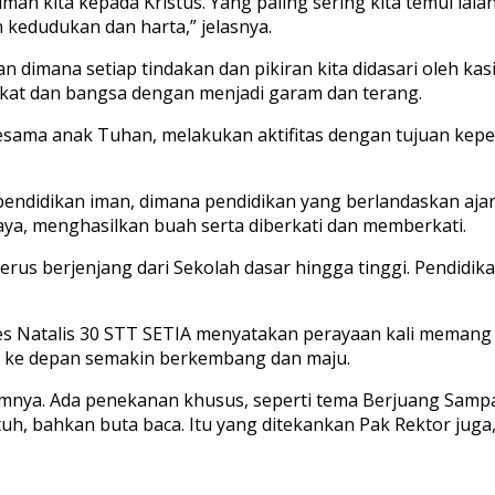
n kita kepada Kristus. Yang paling sering kita temui ial
 kedudukan dan harta,” jelasnya.
an dimana setiap tindakan dan pikiran kita didasari oleh k
akat dan bangsa dengan menjadi garam dan terang.
esama anak Tuhan, melakukan aktifitas dengan tujuan kepe
n pendidikan iman, dimana pendidikan yang berlandaskan aj
caya, menghasilkan buah serta diberkati dan memberkati.
erus berjenjang dari Sekolah dasar hingga tinggi. Pendidika
ies Natalis 30 STT SETIA menyatakan perayaan kali memang
 ke depan semakin berkembang dan maju.
nya. Ada penekanan khusus, seperti tema Berjuang Sampai
h, bahkan buta baca. Itu yang ditekankan Pak Rektor juga,