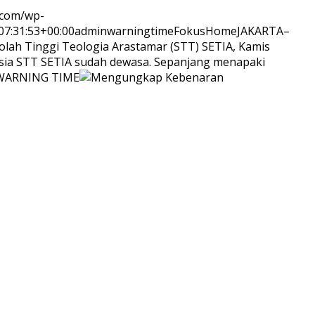
.com/wp-
7:31:53+00:00
adminwarningtime
Fokus
Home
JAKARTA–
kolah Tinggi Teologia Arastamar (STT) SETIA, Kamis
 usia STT SETIA sudah dewasa. Sepanjang menapaki
WARNING TIME