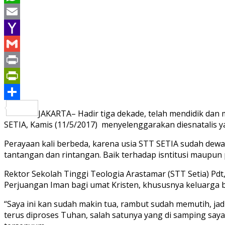
WhatsApp
Email
Yahoo
Mail
Gmail
Print
PrintFriendly
Share
JAKARTA– Hadir tiga dekade, telah mendidik dan 
SETIA, Kamis (11/5/2017) menyelenggarakan diesnatalis y
Perayaan kali berbeda, karena usia STT SETIA sudah dewa
tantangan dan rintangan. Baik terhadap isntitusi maupun
Rektor Sekolah Tinggi Teologia Arastamar (STT Setia) Pd
Perjuangan Iman bagi umat Kristen, khususnya keluarga b
“Saya ini kan sudah makin tua, rambut sudah memutih, j
terus diproses Tuhan, salah satunya yang di samping saya