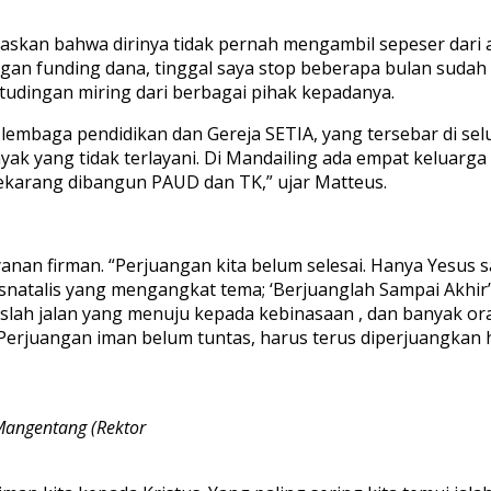
an bahwa dirinya tidak pernah mengambil sepeser dari aset
gan funding dana, tinggal saya stop beberapa bulan sudah k
udingan miring dari berbagai pihak kepadanya.
embaga pendidikan dan Gereja SETIA, yang tersebar di selur
ak yang tidak terlayani. Di Mandailing ada empat keluarga 
 sekarang dibangun PAUD dan TK,” ujar Matteus.
nan firman. “Perjuangan kita belum selesai. Hanya Yesus 
atalis yang mengangkat tema; ‘Berjuanglah Sampai Akhir’ t
luaslah jalan yang menuju kepada kebinasaan , dan banyak 
; Perjuangan iman belum tuntas, harus terus diperjuangkan
 Mangentang (Rektor