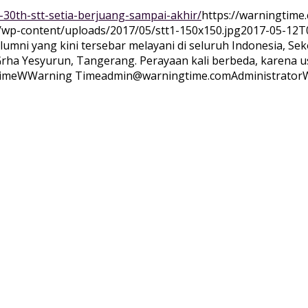
-30th-stt-setia-berjuang-sampai-akhir/
https://warningtime
/wp-content/uploads/2017/05/stt1-150x150.jpg
2017-05-12T0
lumni yang kini tersebar melayani di seluruh Indonesia, Se
 Grha Yesyurun, Tangerang. Perayaan kali berbeda, karena
ime
WWarning
Time
admin@warningtime.com
Administrator