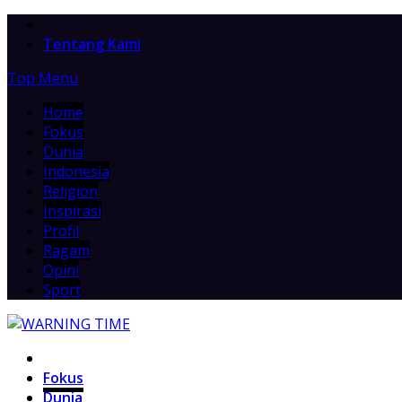
Home
Tentang Kami
Top Menu
Home
Fokus
Dunia
Indonesia
Religion
Inspirasi
Profil
Ragam
Opini
Sport
Home
Fokus
Dunia