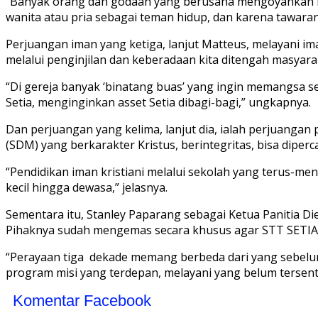
“Banyak orang dan godaan yang berusaha mengoyahkan ima
wanita atau pria sebagai teman hidup, dan karena tawaran
Perjuangan iman yang ketiga, lanjut Matteus, melayani im
melalui penginjilan dan keberadaan kita ditengah masyar
“Di gereja banyak ‘binatang buas’ yang ingin memangsa s
Setia, menginginkan asset Setia dibagi-bagi,” ungkapnya.
Dan perjuangan yang kelima, lanjut dia, ialah perjuanga
(SDM) yang berkarakter Kristus, berintegritas, bisa diper
“Pendidikan iman kristiani melalui sekolah yang terus-men
kecil hingga dewasa,” jelasnya.
Sementara itu, Stanley Paparang sebagai Ketua Panitia D
Pihaknya sudah mengemas secara khusus agar STT SETIA
“Perayaan tiga dekade memang berbeda dari yang sebelum
program misi yang terdepan, melayani yang belum tersentu
Komentar Facebook