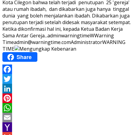
Kota Cilegon bahwa telah terjadi penutupan 25 'gereja'
atau rumah ibadah, dan dikabarkan juga hanya tinggal
dunia yang boleh menjalankan ibadah. Dikabarkan juga
penutupan terjadi setelah didesak masyarakat setempat.
Ketika dikonfirmasi hal ini, kepada Ketua Badan Kerja
Sama Antar Gereja...
adminwarningtime
WWarning
Time
admin@warningtime.com
Administrator
WARNING
TIME
Share
Facebook
Twitter
LinkedIn
Pinterest
WhatsApp
Email