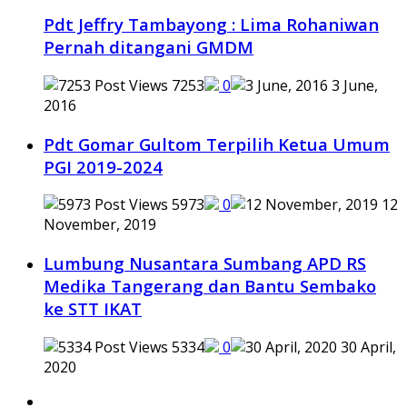
Pdt Jeffry Tambayong : Lima Rohaniwan
Pernah ditangani GMDM
7253
0
3 June,
2016
Pdt Gomar Gultom Terpilih Ketua Umum
PGI 2019-2024
5973
0
12
November, 2019
Lumbung Nusantara Sumbang APD RS
Medika Tangerang dan Bantu Sembako
ke STT IKAT
5334
0
30 April,
2020