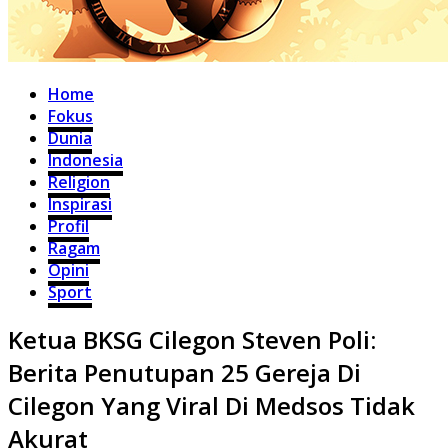
Home
Fokus
Dunia
Indonesia
Religion
Inspirasi
Profil
Ragam
Opini
Sport
Ketua BKSG Cilegon Steven Poli:
Berita Penutupan 25 Gereja Di
Cilegon Yang Viral Di Medsos Tidak
Akurat