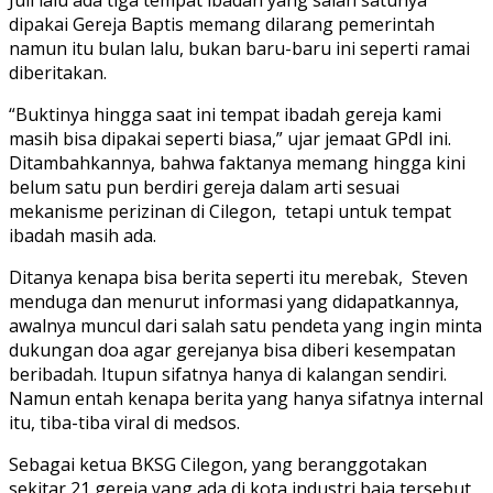
Juli lalu ada tiga tempat ibadah yang salah satunya
dipakai Gereja Baptis memang dilarang pemerintah
namun itu bulan lalu, bukan baru-baru ini seperti ramai
diberitakan.
“Buktinya hingga saat ini tempat ibadah gereja kami
masih bisa dipakai seperti biasa,” ujar jemaat GPdI ini.
Ditambahkannya, bahwa faktanya memang hingga kini
belum satu pun berdiri gereja dalam arti sesuai
mekanisme perizinan di Cilegon, tetapi untuk tempat
ibadah masih ada.
Ditanya kenapa bisa berita seperti itu merebak, Steven
menduga dan menurut informasi yang didapatkannya,
awalnya muncul dari salah satu pendeta yang ingin minta
dukungan doa agar gerejanya bisa diberi kesempatan
beribadah. Itupun sifatnya hanya di kalangan sendiri.
Namun entah kenapa berita yang hanya sifatnya internal
itu, tiba-tiba viral di medsos.
Sebagai ketua BKSG Cilegon, yang beranggotakan
sekitar 21 gereja yang ada di kota industri baja tersebut