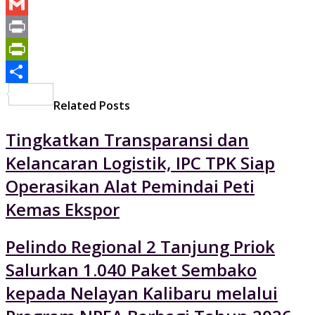
Yahoo
Mail
Gmail
Print
PrintFriendly
Share
Related Posts
Tingkatkan Transparansi dan
Kelancaran Logistik, IPC TPK Siap
Operasikan Alat Pemindai Peti
Kemas Ekspor
Pelindo Regional 2 Tanjung Priok
Salurkan 1.040 Paket Sembako
kepada Nelayan Kalibaru melalui