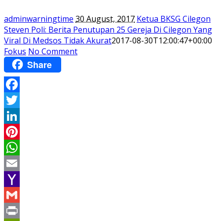
adminwarningtime
30 August, 2017
Ketua BKSG Cilegon
Steven Poli: Berita Penutupan 25 Gereja Di Cilegon Yang
Viral Di Medsos Tidak Akurat
2017-08-30T12:00:47+00:00
Fokus
No Comment
Share
Facebook
Twitter
LinkedIn
Pinterest
WhatsApp
Email
Yahoo
Mail
Gmail