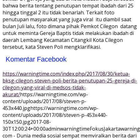
bahwa berita tentang penutupan tempat ibadah dari 25
hingga tinggal 2 itu tidak benarlah. Terkait foto
penutupan masyarakat yang juga viral itu diambil saat
bulan Juli lalu, foto dimana pihak Pemkot Cilegon datang
untuk meminta Gereja Baptis tidak melakukan ibadah di
daerah Lembang Kecamatan Citangkil Kota Cilegon
tersebut, kata Steven Poli mengklarifikasi.
Komentar Facebook
https://warningtime.com/index.php/2017/08/30/ketua-
bksg-cilegon-steven-poli-berita-penutupan-25-gereja-di-
cilegon-yang-viral-di-medsos-tidak-
akurat/
https://warningtime.com/wp-
content/uploads/2017/08/steven-p-
453x440.jpg
https://warningtime.com/wp-
content/uploads/2017/08/steven-p-453x440-
150x150.jpg
2017-08-
30T12:00:24+00:00
adminwarningtime
Fokus
Jakartawarning
com - Dunia media sosial sempat memviralkan berita dari