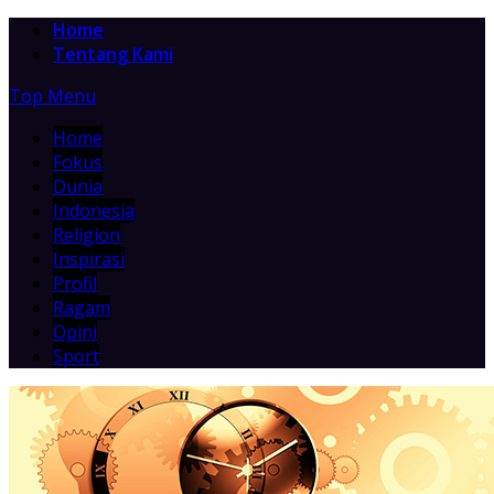
Home
Tentang Kami
Top Menu
Home
Fokus
Dunia
Indonesia
Religion
Inspirasi
Profil
Ragam
Opini
Sport