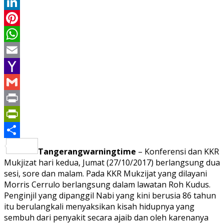
Twitter
LinkedIn
Pinterest
WhatsApp
Email
Yahoo
Mail
Gmail
Print
PrintFriendly
Share
Tangerangwarningtime
– Konferensi dan KKR
Mukjizat hari kedua, Jumat (27/10/2017) berlangsung dua
sesi, sore dan malam. Pada KKR Mukzijat yang dilayani
Morris Cerrulo berlangsung dalam lawatan Roh Kudus.
Penginjil yang dipanggil Nabi yang kini berusia 86 tahun
itu berulangkali menyaksikan kisah hidupnya yang
sembuh dari penyakit secara ajaib dan oleh karenanya