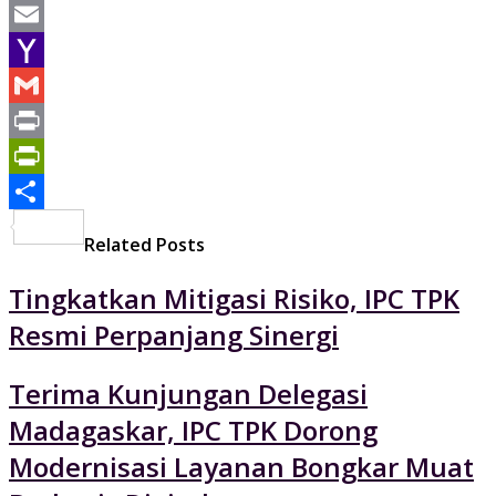
WhatsApp
Email
Yahoo
Mail
Gmail
Print
PrintFriendly
Share
Related Posts
Tingkatkan Mitigasi Risiko, IPC TPK
Resmi Perpanjang Sinergi
Terima Kunjungan Delegasi
Madagaskar, IPC TPK Dorong
Modernisasi Layanan Bongkar Muat