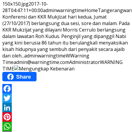
150x150.jpg
2017-10-
28T04:47:11+00:00
adminwarningtime
Home
Tangerangwarn
Konferensi dan KKR Mukjizat hari kedua, Jumat
(27/10/2017) berlangsung dua sesi, sore dan malam. Pada
KKR Mukzijat yang dilayani Morris Cerrulo berlangsung
dalam lawatan Roh Kudus. Penginjil yang dipanggil Nabi
yang kini berusia 86 tahun itu berulangkali menyaksikan
kisah hidupnya yang sembuh dari penyakit secara ajaib
dan oleh...
adminwarningtime
WWarning
Time
admin@warningtime.com
Administrator
WARNING
TIME
Share
Facebook
Twitter
LinkedIn
Pinterest