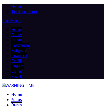
Home
Tentang Kami
Top Menu
Home
Fokus
Dunia
Indonesia
Religion
Inspirasi
Profil
Ragam
Opini
Sport
Home
Fokus
Dunia