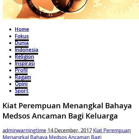
Home
Fokus
Dunia
Indonesia
Religion
Inspirasi
Profil
Ragam
Opini
Sport
Kiat Perempuan Menangkal Bahaya
Medsos Ancaman Bagi Keluarga
adminwarningtime
14 December, 2017
Kiat Perempuan
Menangkal Bahaya Medsos Ancaman Bagi