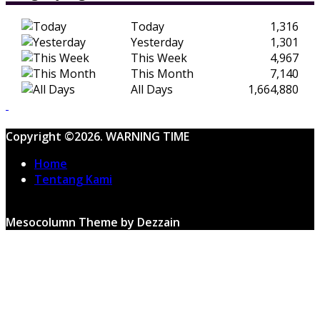
Today
1,316
Yesterday
1,301
This Week
4,967
This Month
7,140
All Days
1,664,880
Copyright ©2026. WARNING TIME
Home
Tentang Kami
Mesocolumn Theme by Dezzain