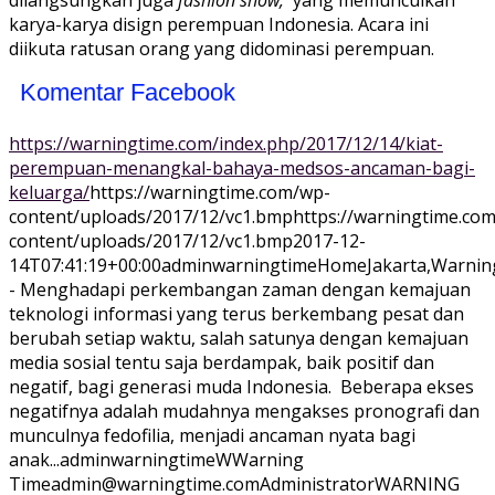
dilangsungkan juga
fashion show,
yang memunculkan
karya-karya disign perempuan Indonesia. Acara ini
diikuta ratusan orang yang didominasi perempuan.
Komentar Facebook
https://warningtime.com/index.php/2017/12/14/kiat-
perempuan-menangkal-bahaya-medsos-ancaman-bagi-
keluarga/
https://warningtime.com/wp-
content/uploads/2017/12/vc1.bmp
https://warningtime.co
content/uploads/2017/12/vc1.bmp
2017-12-
14T07:41:19+00:00
adminwarningtime
Home
Jakarta,Warnin
- Menghadapi perkembangan zaman dengan kemajuan
teknologi informasi yang terus berkembang pesat dan
berubah setiap waktu, salah satunya dengan kemajuan
media sosial tentu saja berdampak, baik positif dan
negatif, bagi generasi muda Indonesia. Beberapa ekses
negatifnya adalah mudahnya mengakses pronografi dan
munculnya fedofilia, menjadi ancaman nyata bagi
anak...
adminwarningtime
WWarning
Time
admin@warningtime.com
Administrator
WARNING