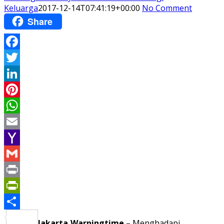
Keluarga
2017-12-14T07:41:19+00:00
No Comment
Share
Facebook
Twitter
LinkedIn
Pinterest
WhatsApp
Email
Yahoo
Mail
Gmail
Print
PrintFriendly
Share
Jakarta,Warningtime
– Menghadapi