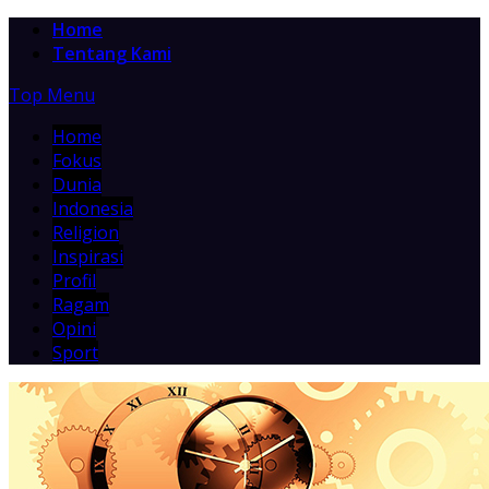
Home
Tentang Kami
Top Menu
Home
Fokus
Dunia
Indonesia
Religion
Inspirasi
Profil
Ragam
Opini
Sport