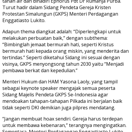
tanah air dan dihadiri Ephorus Pdt Dr Rumanja Purba.
Turut hadir dalam Sidang Pendeta Gereja Kristen
Protestan Simalungun (GKPS) Menteri Perdagangan
Enggatiasto Lukito.
Adapun thema diangkat adalah: “Diperlengkapi untuk
melakukan perbuatan baik,” dengan subthema:
“Bimbinglah jemaat bermurah hati, seperti Kristus
bermurah hati kepada orang miskin, yang menderita dan
tertindas.” Seperti diketahui Sidang ini sesuai dengan
visinya, GKPS menyongsong tahun 2030 yaitu “Menjadi
pembawa berkat dan kepedulian.”
Menteri Hukum dan HAM Yasona Laoly, yang tampil
sebagai keynote speaker mengajak semua peserta
Sidang Majelis Pendeta GKPS Se-Indonesia agar
mendoakan tahapan-tahapan Pilkada ini berjalan baik
tidak seperti DKI demikian juga pilpres mendatang.
“Jangan membuat hoax sendiri. Gereja harus terdepan
untuk membawa kebenaran,” terangnya mengingatkan.
Sementara, Menteri Perdagangan Enggartiasto Lukito