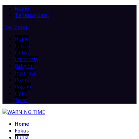
Home
Tentang Kami
Top Menu
Home
Fokus
Dunia
Indonesia
Religion
Inspirasi
Profil
Ragam
Opini
Sport
Home
Fokus
Dunia