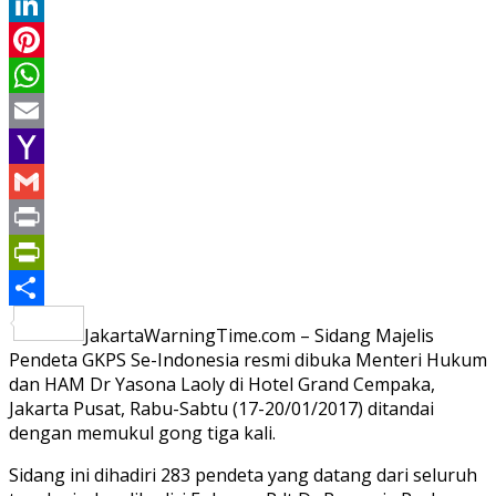
Twitter
LinkedIn
Pinterest
WhatsApp
Email
Yahoo
Mail
Gmail
Print
PrintFriendly
Share
JakartaWarningTime.com – Sidang Majelis
Pendeta GKPS Se-Indonesia resmi dibuka Menteri Hukum
dan HAM Dr Yasona Laoly di Hotel Grand Cempaka,
Jakarta Pusat, Rabu-Sabtu (17-20/01/2017) ditandai
dengan memukul gong tiga kali.
Sidang ini dihadiri 283 pendeta yang datang dari seluruh