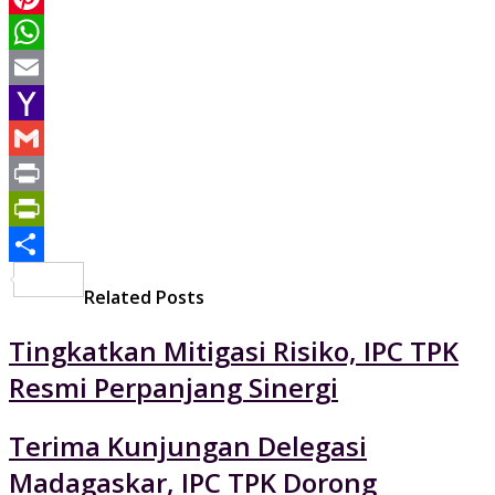
Pinterest
WhatsApp
Email
Yahoo
Mail
Gmail
Print
PrintFriendly
Share
Related Posts
Tingkatkan Mitigasi Risiko, IPC TPK
Resmi Perpanjang Sinergi
Terima Kunjungan Delegasi
Madagaskar, IPC TPK Dorong