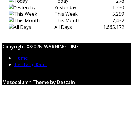
Today
278
Yesterday
1,330
This Week
5,259
This Month
7,432
All Days
1,665,172
Copyright ©2026. WARNING TIME
Home
Tentang Kami
Mesocolumn Theme by Dezzain