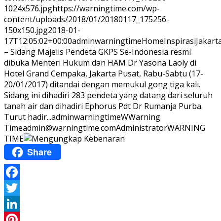
1024x576.jpg
https://warningtime.com/wp-
content/uploads/2018/01/20180117_175256-
150x150.jpg
2018-01-
17T12:05:02+00:00
adminwarningtime
Home
Inspirasi
Jakar
– Sidang Majelis Pendeta GKPS Se-Indonesia resmi
dibuka Menteri Hukum dan HAM Dr Yasona Laoly di
Hotel Grand Cempaka, Jakarta Pusat, Rabu-Sabtu (17-
20/01/2017) ditandai dengan memukul gong tiga kali.
Sidang ini dihadiri 283 pendeta yang datang dari seluruh
tanah air dan dihadiri Ephorus Pdt Dr Rumanja Purba.
Turut hadir...
adminwarningtime
WWarning
Time
admin@warningtime.com
Administrator
WARNING
TIME
Share
Facebook
Twitter
LinkedIn