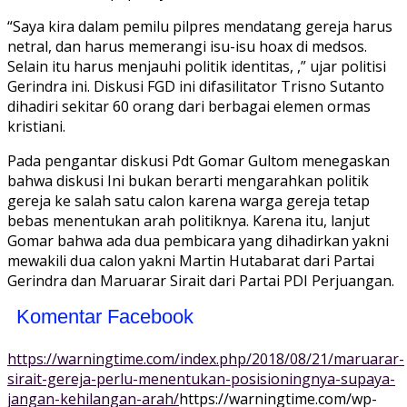
“Saya kira dalam pemilu pilpres mendatang gereja harus
netral, dan harus memerangi isu-isu hoax di medsos.
Selain itu harus menjauhi politik identitas, ,” ujar politisi
Gerindra ini. Diskusi FGD ini difasilitator Trisno Sutanto
dihadiri sekitar 60 orang dari berbagai elemen ormas
kristiani.
Pada pengantar diskusi Pdt Gomar Gultom menegaskan
bahwa diskusi Ini bukan berarti mengarahkan politik
gereja ke salah satu calon karena warga gereja tetap
bebas menentukan arah politiknya. Karena itu, lanjut
Gomar bahwa ada dua pembicara yang dihadirkan yakni
mewakili dua calon yakni Martin Hutabarat dari Partai
Gerindra dan Maruarar Sirait dari Partai PDI Perjuangan.
Komentar Facebook
https://warningtime.com/index.php/2018/08/21/maruarar-
sirait-gereja-perlu-menentukan-posisioningnya-supaya-
jangan-kehilangan-arah/
https://warningtime.com/wp-