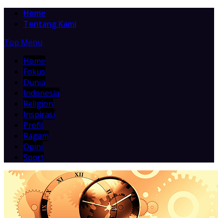
Home
Tentang Kami
Top Menu
Home
Fokus
Dunia
Indonesia
Religion
Inspirasi
Profil
Ragam
Opini
Sport