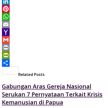
Twitter
LinkedIn
Pinterest
WhatsApp
Email
Yahoo
Mail
Gmail
Print
PrintFriendly
Share
Related Posts
Gabungan Aras Gereja Nasional
Serukan 7 Pernyataan Terkait Krisis
Kemanusian di Papua