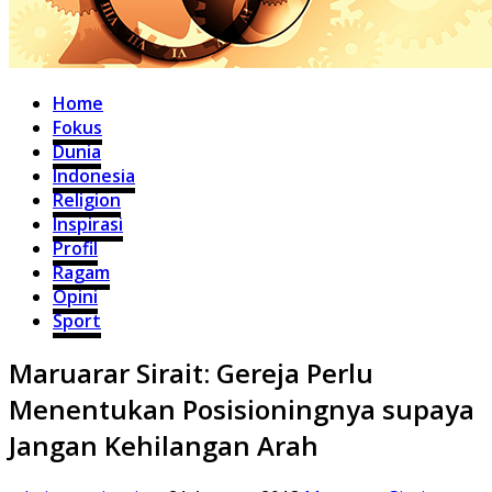
Home
Fokus
Dunia
Indonesia
Religion
Inspirasi
Profil
Ragam
Opini
Sport
Maruarar Sirait: Gereja Perlu
Menentukan Posisioningnya supaya
Jangan Kehilangan Arah