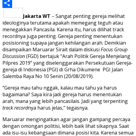
PrintFriendly
Share
Jakarta WT
– Sangat penting gereja melihat
ideologinya terutama apakah memegang teguh atau
menegakkan Pancasila. Karena itu, harus dilihat track
recordnya juga penting. Gereja penting menentukan
posisioning supaya jangan kehilangan arah. Demikian
disampaikan Maruarar Sirait dalam diskusi
Focus Group
Discussion
(FGD) bertajuk “Arah Politik Gereja Menjelang
Pilpres 2019” yang diselenggarakan Persekutuan Gereja-
gereja di Indonesia (PGI) di Grha Oikumene PGI Jalan
Salemba Raya No 10 Senin (20/08/2019).
“Gereja mau tahu nggak, kalau mau tahu ya harus
bagaimana? Saya kira jadi gereja harus menentukan
arah, mana yang lebih pancasilais. Jadi yang terpenting
track record
nya harus jelas,” tegasnya.
Maruarar mengingatkan agar jangan gampang percaya
dengan omongan politisi, lebih baik lihat sikapnya. Saat
ada isu-isu kebangsaan dimana posisi kita. Karena semua