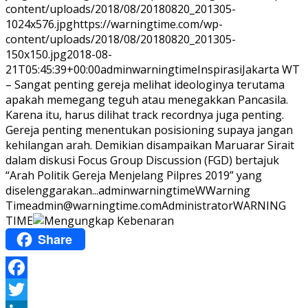
content/uploads/2018/08/20180820_201305-
1024x576.jpg
https://warningtime.com/wp-
content/uploads/2018/08/20180820_201305-
150x150.jpg
2018-08-
21T05:45:39+00:00
adminwarningtime
Inspirasi
Jakarta WT
– Sangat penting gereja melihat ideologinya terutama
apakah memegang teguh atau menegakkan Pancasila.
Karena itu, harus dilihat track recordnya juga penting.
Gereja penting menentukan posisioning supaya jangan
kehilangan arah. Demikian disampaikan Maruarar Sirait
dalam diskusi Focus Group Discussion (FGD) bertajuk
“Arah Politik Gereja Menjelang Pilpres 2019” yang
diselenggarakan...
adminwarningtime
WWarning
Time
admin@warningtime.com
Administrator
WARNING
TIME
Share
Facebook