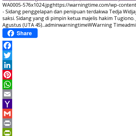
WA0005-576x1024.jpg
https://warningtime.com/wp-conte
- Sidang penggelapan dan penipuan terdakwa Tedja Widjaj
saksi. Sidang yang di pimpin ketua majelis hakim Tugion
Agustus (UTA 45)...
adminwarningtime
WWarning
Time
admi
Share
Facebook
Twitter
LinkedIn
Pinterest
WhatsApp
Email
Yahoo
Mail
Gmail
Print