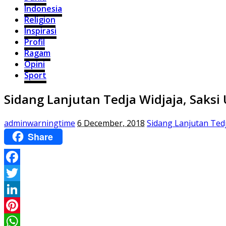
Indonesia
Religion
Inspirasi
Profil
Ragam
Opini
Sport
Sidang Lanjutan Tedja Widjaja, Sak
adminwarningtime
6 December, 2018
Sidang Lanjutan Ted
Share
Facebook
Twitter
LinkedIn
Pinterest