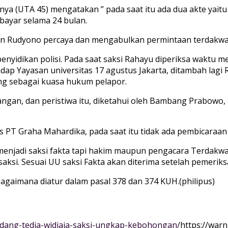
a (UTA 45) mengatakan ” pada saat itu ada dua akte yaitu
bayar selama 24 bulan.
rban Rudyono percaya dan mengabulkan permintaan terdakw
penyidikan polisi. Pada saat saksi Rahayu diperiksa waktu
ap Yayasan universitas 17 agustus Jakarta, ditambah lagi 
ang sebagai kuasa hukum pelapor.
angan, dan peristiwa itu, diketahui oleh Bambang Prabowo,
 PT Graha Mahardika, pada saat itu tidak ada pembicaraa
enjadi saksi fakta tapi hakim maupun pengacara Terdakwa
aksi. Sesuai UU saksi Fakta akan diterima setelah pemeriks
gaimana diatur dalam pasal 378 dan 374 KUH.(philipus)
sidang-tedja-widjaja-saksi-ungkap-kebohongan/
https://war