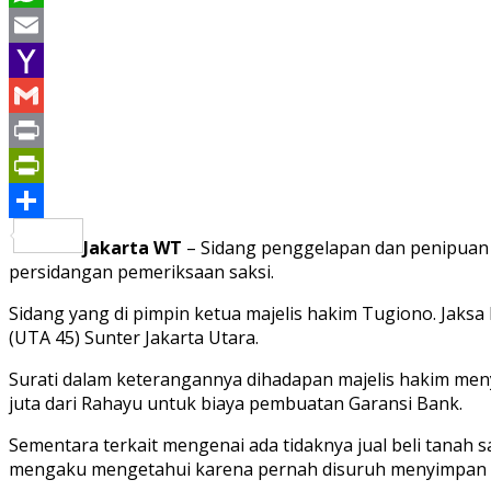
WhatsApp
Email
Yahoo
Mail
Gmail
Print
PrintFriendly
Share
Jakarta WT
– Sidang penggelapan dan penipuan t
persidangan pemeriksaan saksi.
Sidang yang di pimpin ketua majelis hakim Tugiono. Jaks
(UTA 45) Sunter Jakarta Utara.
Surati dalam keterangannya dihadapan majelis hakim me
juta dari Rahayu untuk biaya pembuatan Garansi Bank.
Sementara terkait mengenai ada tidaknya jual beli tanah s
mengaku mengetahui karena pernah disuruh menyimpan 