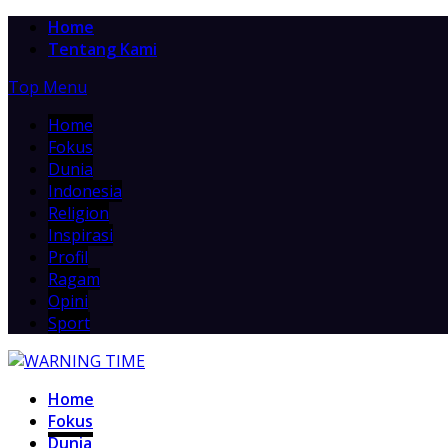
Home
Tentang Kami
Top Menu
Home
Fokus
Dunia
Indonesia
Religion
Inspirasi
Profil
Ragam
Opini
Sport
Home
Fokus
Dunia