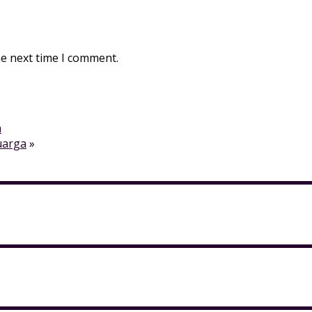
he next time I comment.
a
uarga
»