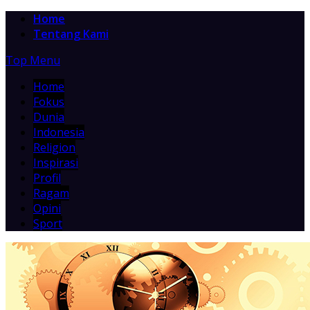
Home
Tentang Kami
Top Menu
Home
Fokus
Dunia
Indonesia
Religion
Inspirasi
Profil
Ragam
Opini
Sport