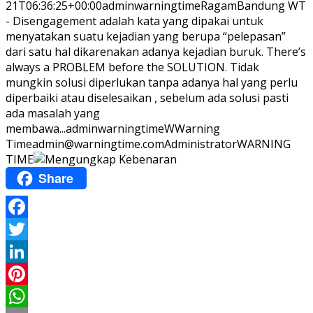
21T06:36:25+00:00
adminwarningtime
Ragam
Bandung WT
- Disengagement adalah kata yang dipakai untuk
menyatakan suatu kejadian yang berupa “pelepasan”
dari satu hal dikarenakan adanya kejadian buruk. There’s
always a PROBLEM before the SOLUTION. Tidak
mungkin solusi diperlukan tanpa adanya hal yang perlu
diperbaiki atau diselesaikan , sebelum ada solusi pasti
ada masalah yang
membawa...
adminwarningtime
WWarning
Time
admin@warningtime.com
Administrator
WARNING
TIME
Share
Facebook
Twitter
LinkedIn
Pinterest