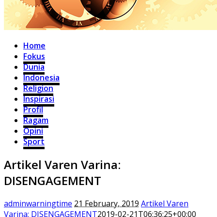
Home
Fokus
Dunia
Indonesia
Religion
Inspirasi
Profil
Ragam
Opini
Sport
Artikel Varen Varina:
DISENGAGEMENT
adminwarningtime
21 February, 2019
Artikel Varen
Varina: DISENGAGEMENT
2019-02-21T06:36:25+00:00