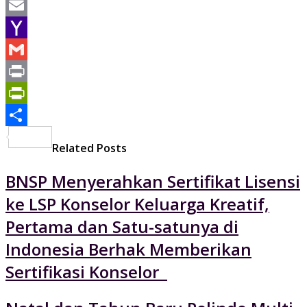
WhatsApp
Email
Yahoo
Mail
Gmail
Print
PrintFriendly
Share
Related Posts
BNSP Menyerahkan Sertifikat Lisensi
ke LSP Konselor Keluarga Kreatif,
Pertama dan Satu-satunya di
Indonesia Berhak Memberikan
Sertifikasi Konselor