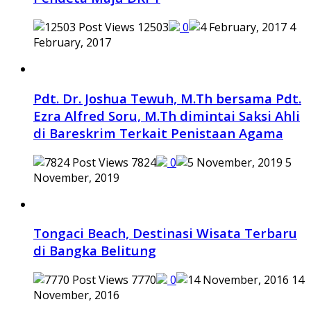
12503
0
4
February, 2017
Pdt. Dr. Joshua Tewuh, M.Th bersama Pdt.
Ezra Alfred Soru, M.Th dimintai Saksi Ahli
di Bareskrim Terkait Penistaan Agama
7824
0
5
November, 2019
Tongaci Beach, Destinasi Wisata Terbaru
di Bangka Belitung
7770
0
14
November, 2016