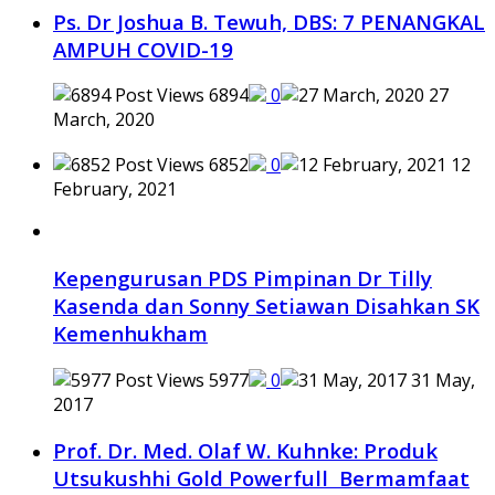
Ps. Dr Joshua B. Tewuh, DBS: 7 PENANGKAL
AMPUH COVID-19
6894
0
27
March, 2020
6852
0
12
February, 2021
Kepengurusan PDS Pimpinan Dr Tilly
Kasenda dan Sonny Setiawan Disahkan SK
Kemenhukham
5977
0
31 May,
2017
Prof. Dr. Med. Olaf W. Kuhnke: Produk
Utsukushhi Gold Powerfull Bermamfaat