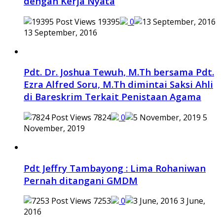
dengan Kerja Nyata
19395
0
13 September, 2016
Pdt. Dr. Joshua Tewuh, M.Th bersama Pdt.
Ezra Alfred Soru, M.Th dimintai Saksi Ahli
di Bareskrim Terkait Penistaan Agama
7824
0
5
November, 2019
Pdt Jeffry Tambayong : Lima Rohaniwan
Pernah ditangani GMDM
7253
0
3 June,
2016