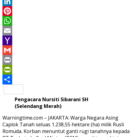
Twitter
LinkedIn
Pinterest
WhatsApp
Email
Yahoo
Mail
Gmail
Print
PrintFriendly
Share
Pengacara Nursiti Sibarani SH
(Selendang Merah)
Warningtime.com – JAKARTA: Warga Negara Asing
Caplok Tanah seluas 1.238,55 hektare (ha) milik Rusli
Romuda. Korban menuntut ganti rugi tanahnya kepada