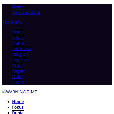
Home
Tentang Kami
Top Menu
Home
Fokus
Dunia
Indonesia
Religion
Inspirasi
Profil
Ragam
Opini
Sport
Home
Fokus
Dunia