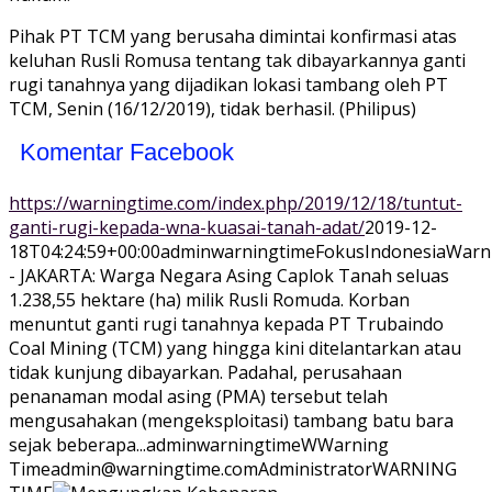
Pihak PT TCM yang berusaha dimintai konfirmasi atas
keluhan Rusli Romusa tentang tak dibayarkannya ganti
rugi tanahnya yang dijadikan lokasi tambang oleh PT
TCM, Senin (16/12/2019), tidak berhasil. (Philipus)
Komentar Facebook
https://warningtime.com/index.php/2019/12/18/tuntut-
ganti-rugi-kepada-wna-kuasai-tanah-adat/
2019-12-
18T04:24:59+00:00
adminwarningtime
Fokus
Indonesia
Warn
- JAKARTA: Warga Negara Asing Caplok Tanah seluas
1.238,55 hektare (ha) milik Rusli Romuda. Korban
menuntut ganti rugi tanahnya kepada PT Trubaindo
Coal Mining (TCM) yang hingga kini ditelantarkan atau
tidak kunjung dibayarkan. Padahal, perusahaan
penanaman modal asing (PMA) tersebut telah
mengusahakan (mengeksploitasi) tambang batu bara
sejak beberapa...
adminwarningtime
WWarning
Time
admin@warningtime.com
Administrator
WARNING