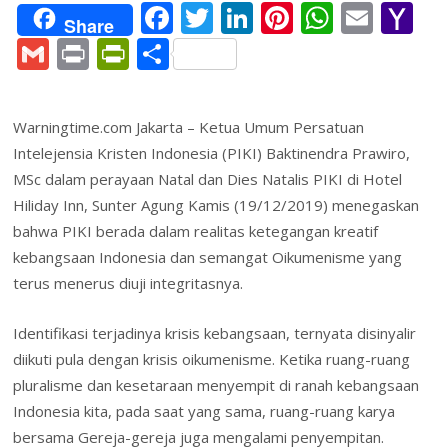
F
T
Li
Pi
W
E
Y
Share
ac
w
n
nt
h
m
a
G
Pr
Pr
S
e
itt
k
er
at
ai
h
m
in
in
h
b
er
e
e
s
l
o
ai
t
tF
ar
Warningtime.com Jakarta – Ketua Umum Persatuan
o
dI
st
A
o
l
ri
e
Intelejensia Kristen Indonesia (PIKI) Baktinendra Prawiro,
o
n
p
M
e
MSc dalam perayaan Natal dan Dies Natalis PIKI di Hotel
k
p
ai
n
Hiliday Inn, Sunter Agung Kamis (19/12/2019) menegaskan
l
bahwa PIKI berada dalam realitas ketegangan kreatif
dl
kebangsaan Indonesia dan semangat Oikumenisme yang
y
terus menerus diuji integritasnya.
Identifikasi terjadinya krisis kebangsaan, ternyata disinyalir
diikuti pula dengan krisis oikumenisme. Ketika ruang-ruang
pluralisme dan kesetaraan menyempit di ranah kebangsaan
Indonesia kita, pada saat yang sama, ruang-ruang karya
bersama Gereja-gereja juga mengalami penyempitan.