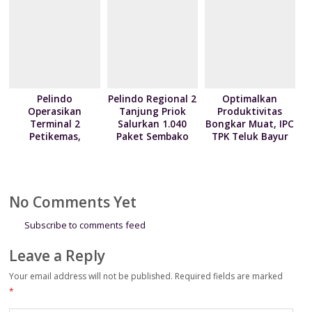
Kemas Ekspor
Muat Berbasis
Digital
Pelindo
Pelindo Regional 2
Optimalkan
Operasikan
Tanjung Priok
Produktivitas
Terminal 2
Salurkan 1.040
Bongkar Muat, IPC
Petikemas,
Paket Sembako
TPK Teluk Bayur
Perkuat
kepada Nelayan
Teken Kontrak
Produktivitas
Kalibaru melalui
Pelayanan dengan
Pelabuhan
Program NPEA
4 Mitra Pelayaran
Tanjung Priok
Berbagi Tahun
No Comments Yet
2026
Subscribe to comments feed
Leave a Reply
Your email address will not be published.
Required fields are marked
*