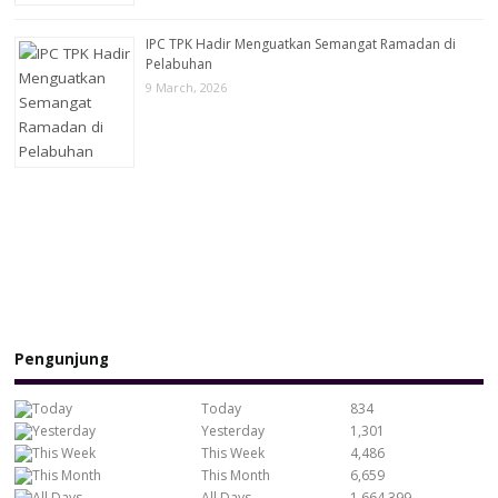
IPC TPK Hadir Menguatkan Semangat Ramadan di
Pelabuhan
9 March, 2026
Pengunjung
Today
834
Yesterday
1,301
This Week
4,486
This Month
6,659
All Days
1,664,399