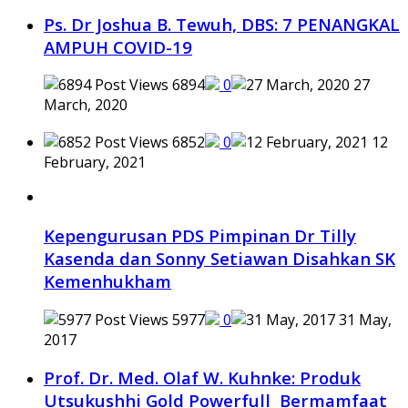
Ps. Dr Joshua B. Tewuh, DBS: 7 PENANGKAL
AMPUH COVID-19
6894
0
27
March, 2020
6852
0
12
February, 2021
Kepengurusan PDS Pimpinan Dr Tilly
Kasenda dan Sonny Setiawan Disahkan SK
Kemenhukham
5977
0
31 May,
2017
Prof. Dr. Med. Olaf W. Kuhnke: Produk
Utsukushhi Gold Powerfull Bermamfaat