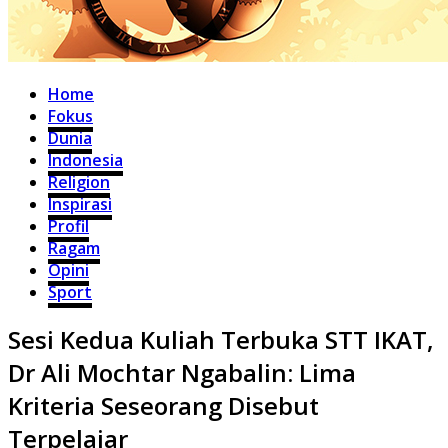
Home
Fokus
Dunia
Indonesia
Religion
Inspirasi
Profil
Ragam
Opini
Sport
Sesi Kedua Kuliah Terbuka STT IKAT,
Dr Ali Mochtar Ngabalin: Lima
Kriteria Seseorang Disebut
Terpelajar