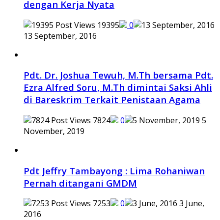
dengan Kerja Nyata
19395
0
13 September, 2016
Pdt. Dr. Joshua Tewuh, M.Th bersama Pdt.
Ezra Alfred Soru, M.Th dimintai Saksi Ahli
di Bareskrim Terkait Penistaan Agama
7824
0
5
November, 2019
Pdt Jeffry Tambayong : Lima Rohaniwan
Pernah ditangani GMDM
7253
0
3 June,
2016