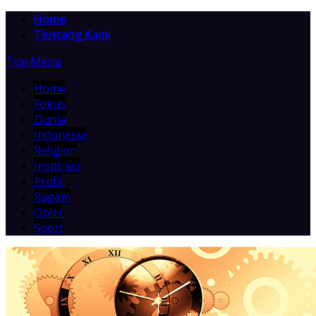
Home
Tentang Kami
Top Menu
Home
Fokus
Dunia
Indonesia
Religion
Inspirasi
Profil
Ragam
Opini
Sport