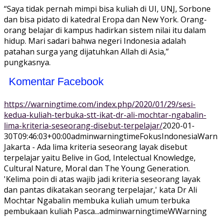
“Saya tidak pernah mimpi bisa kuliah di UI, UNJ, Sorbone
dan bisa pidato di katedral Eropa dan New York. Orang-
orang belajar di kampus hadirkan sistem nilai itu dalam
hidup. Mari sadari bahwa negeri Indonesia adalah
patahan surga yang dijatuhkan Allah di Asia,”
pungkasnya.
Komentar Facebook
https://warningtime.com/index.php/2020/01/29/sesi-
kedua-kuliah-terbuka-stt-ikat-dr-ali-mochtar-ngabalin-
lima-kriteria-seseorang-disebut-terpelajar/
2020-01-
30T09:46:03+00:00
adminwarningtime
Fokus
Indonesia
Warn
Jakarta - Ada lima kriteria seseorang layak disebut
terpelajar yaitu Belive in God, Intelectual Knowledge,
Cultural Nature, Moral dan The Young Generation.
'Kelima poin di atas wajib jadi kriteria seseorang layak
dan pantas dikatakan seorang terpelajar,' kata Dr Ali
Mochtar Ngabalin membuka kuliah umum terbuka
pembukaan kuliah Pasca...
adminwarningtime
WWarning