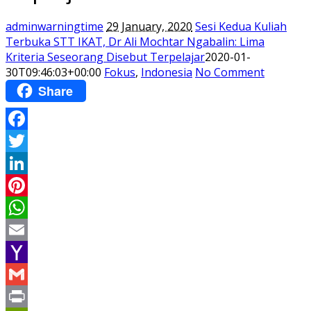
adminwarningtime
29 January, 2020
Sesi Kedua Kuliah
Terbuka STT IKAT, Dr Ali Mochtar Ngabalin: Lima
Kriteria Seseorang Disebut Terpelajar
2020-01-
30T09:46:03+00:00
Fokus
,
Indonesia
No Comment
Share
Facebook
Twitter
LinkedIn
Pinterest
WhatsApp
Email
Yahoo
Mail
Gmail