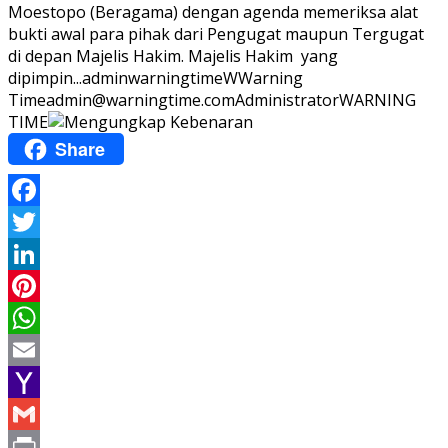
Moestopo (Beragama) dengan agenda memeriksa alat
bukti awal para pihak dari Pengugat maupun Tergugat
di depan Majelis Hakim. Majelis Hakim yang
dipimpin...
adminwarningtime
WWarning
Time
admin@warningtime.com
Administrator
WARNING
TIME
Share
Facebook
Twitter
LinkedIn
Pinterest
WhatsApp
Email
Yahoo
Mail
Gmail