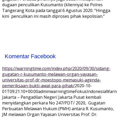
dugaan penculikan Kusumanto (kliennya) ke Polres
Tangerang Kota pada tanggal 6 Agustus 2020. “Hingga
kini penculikan ini masih diproses pihak kepolisian.”
Komentar Facebook
https://warningtime.com/index.php/2020/09/30/sidang-
gugatan-r-kusumanto-melawan-organ-yayasan-
universitas-prof-dr-moestopo-memasuki-agenda-
pemeriksaan-bukti-awal-para-pihak/
2020-10-
01T09:21:10+00:00
adminwarningtime
Fokus
Indonesia
Warn
Jakarta – Pengadilan Negeri Jakarta Pusat kembali
menyidangkan perkara No 247/PDT/ 2020, Gugatan
Perbuatan Melawan Hukum (PMH) antara R. Kusumanto,
JM melawan Organ Yayasan Universitas Prof. Dr.