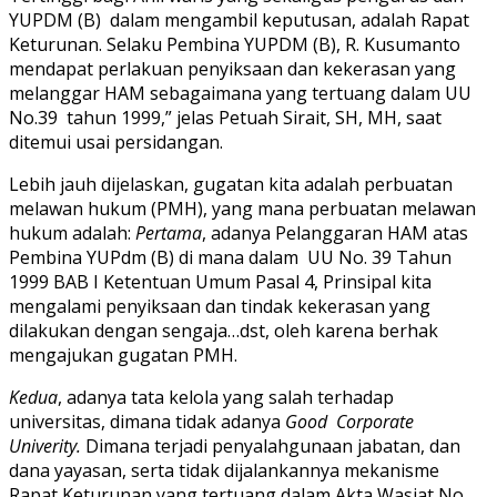
YUPDM (B) dalam mengambil keputusan, adalah Rapat
Keturunan. Selaku Pembina YUPDM (B), R. Kusumanto
mendapat perlakuan penyiksaan dan kekerasan yang
melanggar HAM sebagaimana yang tertuang dalam UU
No.39 tahun 1999,” jelas Petuah Sirait, SH, MH, saat
ditemui usai persidangan.
Lebih jauh dijelaskan, gugatan kita adalah perbuatan
melawan hukum (PMH), yang mana perbuatan melawan
hukum adalah:
Pertama
, adanya Pelanggaran HAM atas
Pembina YUPdm (B) di mana dalam UU No. 39 Tahun
1999 BAB I Ketentuan Umum Pasal 4, Prinsipal kita
mengalami penyiksaan dan tindak kekerasan yang
dilakukan dengan sengaja…dst, oleh karena berhak
mengajukan gugatan PMH.
Kedua
, adanya tata kelola yang salah terhadap
universitas, dimana tidak adanya
Good Corporate
Univerity.
Dimana terjadi penyalahgunaan jabatan, dan
dana yayasan, serta tidak dijalankannya mekanisme
Rapat Keturunan yang tertuang dalam Akta Wasiat No