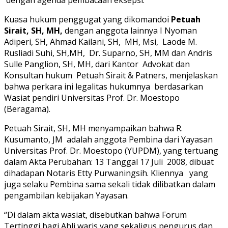
dengan agenda pembacaan eksepsi.
Kuasa hukum penggugat yang dikomandoi
Petuah
Sirait, SH, MH,
dengan anggota lainnya I Nyoman
Adiperi, SH, Ahmad Kailani, SH, MH, Msi, Laode M.
Rusliadi Suhi, SH,MH, Dr. Suparno, SH, MM dan Andris
Sulle Panglion, SH, MH, dari Kantor Advokat dan
Konsultan hukum Petuah Sirait & Patners, menjelaskan
bahwa perkara ini legalitas hukumnya berdasarkan
Wasiat pendiri Universitas Prof. Dr. Moestopo
(Beragama).
Petuah Sirait, SH, MH menyampaikan bahwa R.
Kusumanto, JM adalah anggota Pembina dari Yayasan
Universitas Prof. Dr. Moestopo (YUPDM), yang tertuang
dalam Akta Perubahan: 13 Tanggal 17 Juli 2008, dibuat
dihadapan Notaris Etty Purwaningsih. Kliennya yang
juga selaku Pembina sama sekali tidak dilibatkan dalam
pengambilan kebijakan Yayasan.
“Di dalam akta wasiat, disebutkan bahwa Forum
Tertinggi bagi Ahli waris yang sekaligus pengurus dan