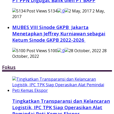
PT PPN Digugat Balik oleh PT BAPP
5134
0
2 May,
2017
MUBES VIII Sinode GKPB Jakarta
Menetapkan Jeffrey Kurniawan sebagai
Ketum Sinode GKPB 2022-2026
5100
0
28
October, 2022
Fokus
Tingkatkan Transparansi dan Kelancaran
Logistik, IPC TPK Siap Operasikan Alat
Pemindai Peti Kemas Ekspor