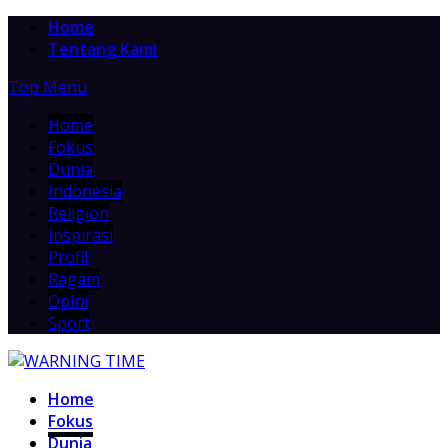
Home
Tentang Kami
Top Menu
Home
Fokus
Dunia
Indonesia
Religion
Inspirasi
Profil
Ragam
Opini
Sport
Home
Fokus
Dunia