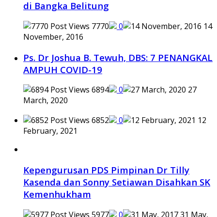
di Bangka Belitung
7770
0
14
November, 2016
Ps. Dr Joshua B. Tewuh, DBS: 7 PENANGKAL
AMPUH COVID-19
6894
0
27
March, 2020
6852
0
12
February, 2021
Kepengurusan PDS Pimpinan Dr Tilly
Kasenda dan Sonny Setiawan Disahkan SK
Kemenhukham
5977
0
31 May,