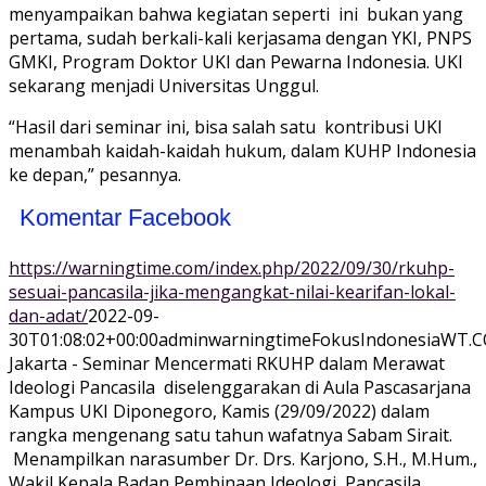
menyampaikan bahwa kegiatan seperti ini bukan yang
pertama, sudah berkali-kali kerjasama dengan YKI, PNPS
GMKI, Program Doktor UKI dan Pewarna Indonesia. UKI
sekarang menjadi Universitas Unggul.
“Hasil dari seminar ini, bisa salah satu kontribusi UKI
menambah kaidah-kaidah hukum, dalam KUHP Indonesia
ke depan,” pesannya.
Komentar Facebook
https://warningtime.com/index.php/2022/09/30/rkuhp-
sesuai-pancasila-jika-mengangkat-nilai-kearifan-lokal-
dan-adat/
2022-09-
30T01:08:02+00:00
adminwarningtime
Fokus
Indonesia
WT.C
Jakarta - Seminar Mencermati RKUHP dalam Merawat
Ideologi Pancasila diselenggarakan di Aula Pascasarjana
Kampus UKI Diponegoro, Kamis (29/09/2022) dalam
rangka mengenang satu tahun wafatnya Sabam Sirait.
Menampilkan narasumber Dr. Drs. Karjono, S.H., M.Hum.,
Wakil Kepala Badan Pembinaan Ideologi Pancasila