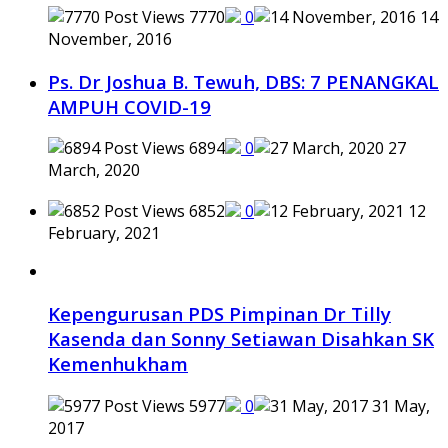
7770
0
14
November, 2016
Ps. Dr Joshua B. Tewuh, DBS: 7 PENANGKAL
AMPUH COVID-19
6894
0
27
March, 2020
6852
0
12
February, 2021
Kepengurusan PDS Pimpinan Dr Tilly
Kasenda dan Sonny Setiawan Disahkan SK
Kemenhukham
5977
0
31 May,
2017