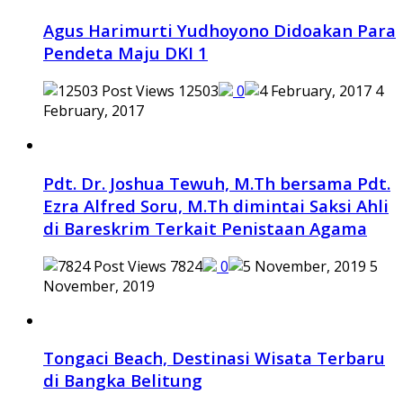
Agus Harimurti Yudhoyono Didoakan Para
Pendeta Maju DKI 1
12503
0
4
February, 2017
Pdt. Dr. Joshua Tewuh, M.Th bersama Pdt.
Ezra Alfred Soru, M.Th dimintai Saksi Ahli
di Bareskrim Terkait Penistaan Agama
7824
0
5
November, 2019
Tongaci Beach, Destinasi Wisata Terbaru
di Bangka Belitung