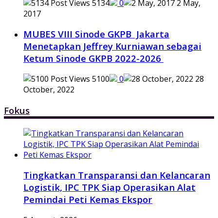
5134
0
2 May,
2017
MUBES VIII Sinode GKPB Jakarta
Menetapkan Jeffrey Kurniawan sebagai
Ketum Sinode GKPB 2022-2026
5100
0
28
October, 2022
Fokus
Tingkatkan Transparansi dan Kelancaran
Logistik, IPC TPK Siap Operasikan Alat
Pemindai Peti Kemas Ekspor