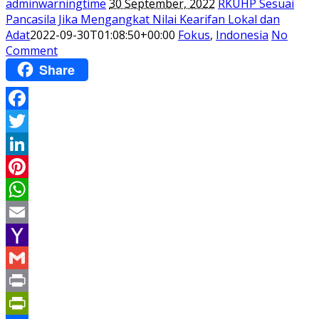
adminwarningtime
30 September, 2022
RKUHP Sesuai
Pancasila Jika Mengangkat Nilai Kearifan Lokal dan
Adat
2022-09-30T01:08:50+00:00
Fokus
,
Indonesia
No
Comment
Share
Facebook
Twitter
LinkedIn
Pinterest
WhatsApp
Email
Yahoo
Mail
Gmail
Print