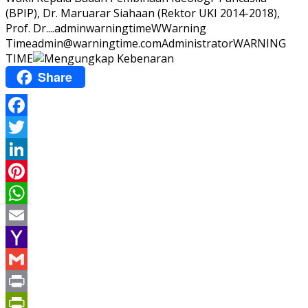
(BPIP), Dr. Maruarar Siahaan (Rektor UKI 2014-2018),
Prof. Dr....
adminwarningtime
WWarning
Time
admin@warningtime.com
Administrator
WARNING
TIME
Share
Facebook
Twitter
LinkedIn
Pinterest
WhatsApp
Email
Yahoo
Mail
Gmail
Print