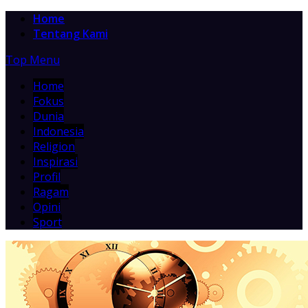
Home
Tentang Kami
Top Menu
Home
Fokus
Dunia
Indonesia
Religion
Inspirasi
Profil
Ragam
Opini
Sport