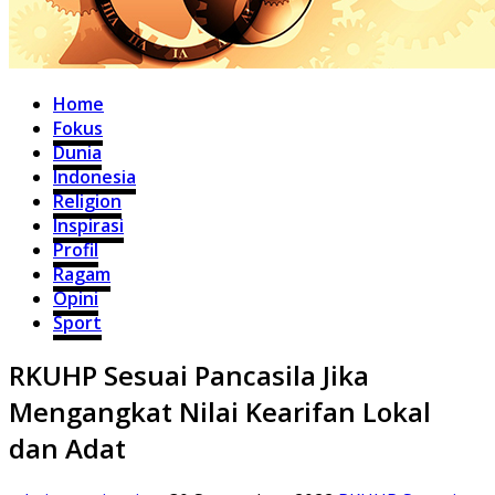
Home
Fokus
Dunia
Indonesia
Religion
Inspirasi
Profil
Ragam
Opini
Sport
RKUHP Sesuai Pancasila Jika
Mengangkat Nilai Kearifan Lokal
dan Adat