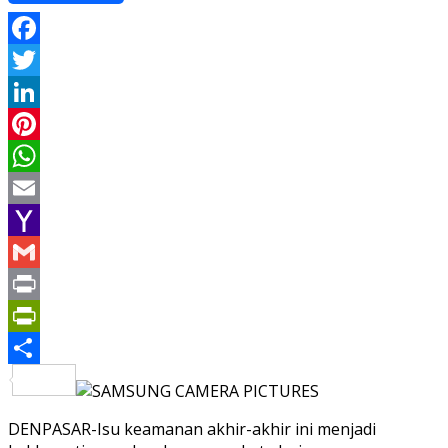
Facebook
Twitter
LinkedIn
Pinterest
WhatsApp
Email
Yahoo
Mail
Gmail
Print
PrintFriendly
Share
DENPASAR-Isu keamanan akhir-akhir ini menjadi