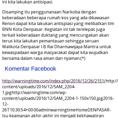
ini kita lakukan antisipasi.
Disamping itu penggunanaan Narkoba dengan
keberadaan beberapa rumah kos yang ada dikawasan
Renon dapat kita lakukan antispiasi yang melibatkan tim
BNN Kota Denpasar. Kegiatan ini tak terelepas juga
terkait keberadaan duktang yang mencurigakan akan
terus kita lakukan pemantauan sehingga seruan
Walikota Denpasar I.B Rai Dharmawijaya Mantra untuk
kewaspadaan warga masyarakat dapat kita wujudkan
bersama dalam rasa aman dan nyaman.(*)
Komentar Facebook
http://warningtime.com/index.php/2016/12/26/2151/
http:
content/uploads/2016/12/SAM_2204-
1.jpg
http://warningtime.com/wp-
content/uploads/2016/12/SAM_2204-1-150x150.jpg
2016-
12-
26T10:30:54+00:00
adminwarningtime
Home
DENPASAR-
Isu keamanan akhir-akhir ini menjadi kekhawatiran