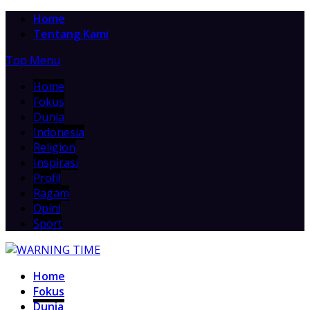
Home
Tentang Kami
Top Menu
Home
Fokus
Dunia
Indonesia
Religion
Inspirasi
Profil
Ragam
Opini
Sport
Home
Fokus
Dunia