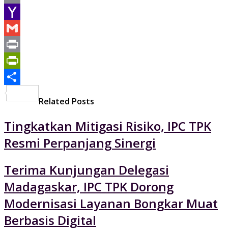
Email
Yahoo
Mail
Gmail
Print
PrintFriendly
Share
Related Posts
Tingkatkan Mitigasi Risiko, IPC TPK
Resmi Perpanjang Sinergi
Terima Kunjungan Delegasi
Madagaskar, IPC TPK Dorong
Modernisasi Layanan Bongkar Muat
Berbasis Digital