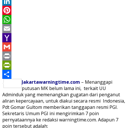
Twitter
LinkedIn
Pinterest
WhatsApp
Email
Yahoo
Mail
Gmail
Print
PrintFriendly
Jakartawarningtime.com
– Menanggapi
Share
putusan MK belum lama ini, terkait UU
Adminduk yang memenangkan gugatan dari penganut
aliran kepercayaan, untuk diakui secara resmi Indonesia,
Pdt Gomar Gultom memberikan tanggapan resmi PGI.
Sekretaris Umum PGI ini mengirimkan 7 poin
pernyataannya ke redaksi warningtime.com. Adapun 7
poin tersebut adalah: