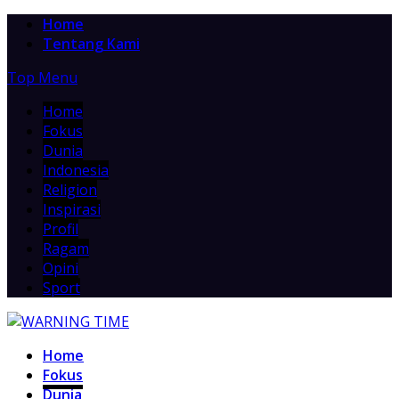
Home
Tentang Kami
Top Menu
Home
Fokus
Dunia
Indonesia
Religion
Inspirasi
Profil
Ragam
Opini
Sport
Home
Fokus
Dunia