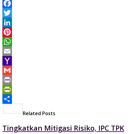
Facebook
Twitter
LinkedIn
Pinterest
WhatsApp
Email
Yahoo
Mail
Gmail
Print
PrintFriendly
Share
Related Posts
Tingkatkan Mitigasi Risiko, IPC TPK