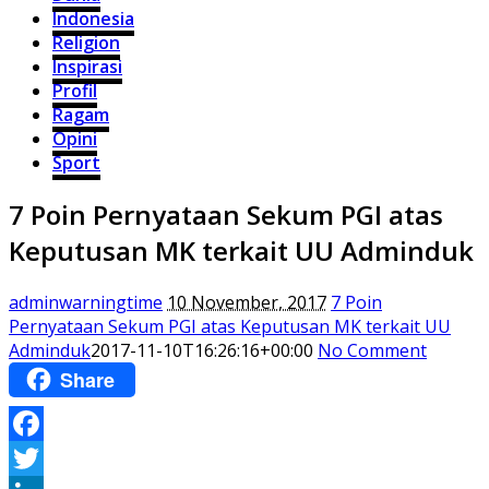
Indonesia
Religion
Inspirasi
Profil
Ragam
Opini
Sport
7 Poin Pernyataan Sekum PGI atas
Keputusan MK terkait UU Adminduk
adminwarningtime
10 November, 2017
7 Poin
Pernyataan Sekum PGI atas Keputusan MK terkait UU
Adminduk
2017-11-10T16:26:16+00:00
No Comment
Share
Facebook