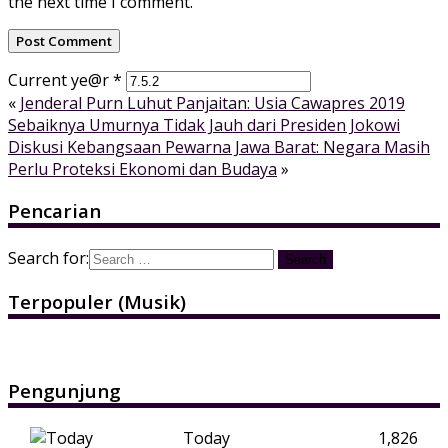
the next time I comment.
Current ye@r
*
«
Jenderal Purn Luhut Panjaitan: Usia Cawapres 2019
Sebaiknya Umurnya Tidak Jauh dari Presiden Jokowi
Diskusi Kebangsaan Pewarna Jawa Barat: Negara Masih
Perlu Proteksi Ekonomi dan Budaya
»
Pencarian
Search for:
Terpopuler (Musik)
Pengunjung
Today
1,826