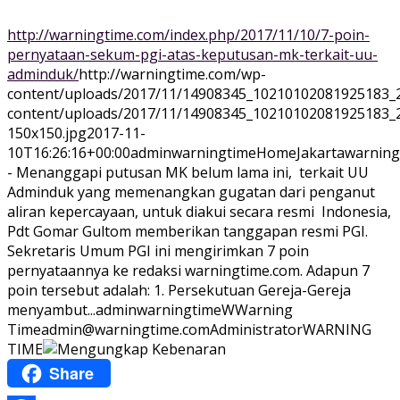
http://warningtime.com/index.php/2017/11/10/7-poin-
pernyataan-sekum-pgi-atas-keputusan-mk-terkait-uu-
adminduk/
http://warningtime.com/wp-
content/uploads/2017/11/14908345_10210102081925183_
content/uploads/2017/11/14908345_10210102081925183_
150x150.jpg
2017-11-
10T16:26:16+00:00
adminwarningtime
Home
Jakartawarnin
- Menanggapi putusan MK belum lama ini, terkait UU
Adminduk yang memenangkan gugatan dari penganut
aliran kepercayaan, untuk diakui secara resmi Indonesia,
Pdt Gomar Gultom memberikan tanggapan resmi PGI.
Sekretaris Umum PGI ini mengirimkan 7 poin
pernyataannya ke redaksi warningtime.com. Adapun 7
poin tersebut adalah: 1. Persekutuan Gereja-Gereja
menyambut...
adminwarningtime
WWarning
Time
admin@warningtime.com
Administrator
WARNING
TIME
Share