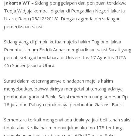
Jakarta WT
– Sidang penggelapan dan penipuan terdakwa
o
dI
st
A
o
l
ri
e
Tedja Widjaja kembali digelar di Pengadilan Negeri Jakarta
o
n
p
M
e
Utara, Rabu (05/12/2018). Dengan agenda persidangan
k
p
ai
n
pemeriksaan saksi.
l
dl
Sidang yang di pimpin ketua majelis hakim Tugiono. Jaksa
y
Penuntut Umum Fedrik Adhar menghadirkan saksi Surati yang
pernah sebagai bendahara di Universitas 17 Agustus (UTA
45) Sunter Jakarta Utara.
Surati dalam keterangannya dihadapan majelis hakim
menyebutkan, bahwa dirinya mengetahui tentang adanya
pembuatan garansi Bank. Saksi menerima uang sebesar Rp
16 juta dari Rahayu untuk biaya pembuatan Garansi Bank.
Sementara terkait mengenai ada tidaknya jual beli tanah saksi
tidak tahu. Ketika hakim menunjukan akte no 178 tentang
pengakuan hutang terdakwa senilai Rp 10 miliar, Saksi