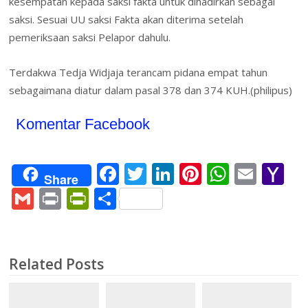
kesempatan kepada saksi fakta untuk dihadirkan sebagai
saksi. Sesuai UU saksi Fakta akan diterima setelah
pemeriksaan saksi Pelapor dahulu.
Terdakwa Tedja Widjaja terancam pidana empat tahun
sebagaimana diatur dalam pasal 378 dan 374 KUH.(philipus)
Komentar Facebook
F
T
Li
Pi
W
E
Y
Share
ac
w
n
nt
h
m
a
G
Pr
Pr
S
e
itt
k
er
at
ai
h
m
in
in
h
b
er
e
e
s
l
o
ai
t
tF
ar
o
dI
st
A
o
l
ri
e
Related Posts
o
n
p
M
e
k
p
ai