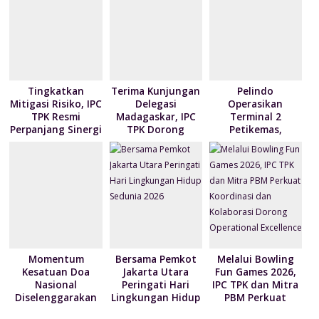
n
l
dl
y
Tingkatkan
Terima Kunjungan
Pelindo
Mitigasi Risiko, IPC
Delegasi
Operasikan
TPK Resmi
Madagaskar, IPC
Terminal 2
Perpanjang Sinergi
TPK Dorong
Petikemas,
Modernisasi
Perkuat
Layanan Bongkar
Produktivitas
Muat Berbasis
Pelabuhan
Digital
Tanjung Priok
Momentum
Bersama Pemkot
Melalui Bowling
Kesatuan Doa
Jakarta Utara
Fun Games 2026,
Nasional
Peringati Hari
IPC TPK dan Mitra
Diselenggarakan
Lingkungan Hidup
PBM Perkuat
Bertepatan HUT
Sedunia 2026
Koordinasi dan