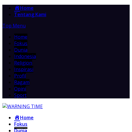
Home
Tentang Kami
Top Menu
Home
Fokus
Dunia
Indonesia
Religion
Inspirasi
Profil
Ragam
Opini
Sport
Home
Fokus
Dunia