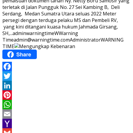
pemalsuan dokumen tanah Ny. Netty Boru Samosir yang
terletak di Jalan Pungguk No. 27 Sei Kambing B, Deli
Serdang, Medan Sumatra Utara seluas 2022 Meter
persegi dengan terduga pelaku MS dan Pembeli RV,
yang kini ditangani kuasa hukum Jahmada Girsang,
SH,...
adminwarningtime
WWarning
Time
admin@warningtime.com
Administrator
WARNING
TIME
Share
Facebook
Twitter
LinkedIn
Pinterest
WhatsApp
Email
Yahoo