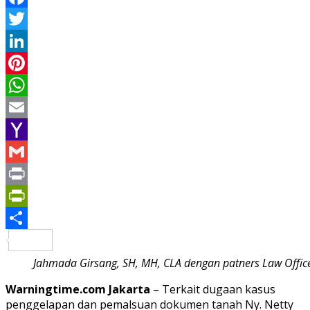
Facebook
Twitter
LinkedIn
Pinterest
WhatsApp
Email
Yahoo
Mail
Gmail
Print
PrintFriendly
Share
Jahmada Girsang, SH, MH, CLA dengan patners Law Offic
Warningtime.com Jakarta
– Terkait dugaan kasus
penggelapan dan pemalsuan dokumen tanah Ny. Netty