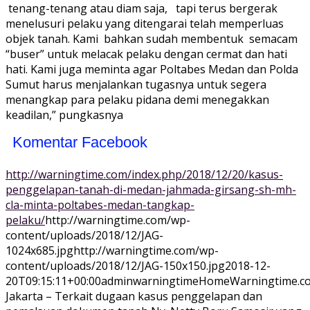
tenang-tenang atau diam saja, tapi terus bergerak
menelusuri pelaku yang ditengarai telah memperluas
objek tanah. Kami bahkan sudah membentuk semacam
“buser” untuk melacak pelaku dengan cermat dan hati
hati. Kami juga meminta agar Poltabes Medan dan Polda
Sumut harus menjalankan tugasnya untuk segera
menangkap para pelaku pidana demi menegakkan
keadilan,” pungkasnya
Komentar Facebook
http://warningtime.com/index.php/2018/12/20/kasus-
penggelapan-tanah-di-medan-jahmada-girsang-sh-mh-
cla-minta-poltabes-medan-tangkap-
pelaku/
http://warningtime.com/wp-
content/uploads/2018/12/JAG-
1024x685.jpg
http://warningtime.com/wp-
content/uploads/2018/12/JAG-150x150.jpg
2018-12-
20T09:15:11+00:00
adminwarningtime
Home
Warningtime.c
Jakarta – Terkait dugaan kasus penggelapan dan