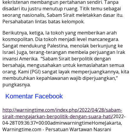
kekristenan membangun pertahanan sendiri. Tanpa
disadari itu justru menutup ruang. Titik temu sebagai
seorang nasionalis, Sabam Sirait meletakkan dasar itu.
Persahabatan lintas batas kelompok.
Berikutnya, ketiga, Ia tokoh yang memberikan arah
kosmopolitan. Dia tokoh menjadi level mancanegara.
Sangat mendukung Palestina, menolak berkunjung ke
Israel. Juga, terang-terangan membela perjuangan Irak
invansi Amerika. “Sabam Sirait berpolitik dengan
bersahaja, mengusahakan untuk kemaslahatan semua
orang. Kami (PGI) sangat layak memperjuangkannya, kita
membutuhkan kepahlawanan wajib diperjuangkan,”
pungkasnya.
Komentar Facebook
http://warningtime.com/index.php/2022/04/28/sabam-
sirait-mengajarkan-berpolitik-dengan-suara-hati/
2022-
04-28T09:36:37+00:00
adminwarningtime
Home
Jakarta,
Warningtime.com - Persatuan Wartawan Nasrani