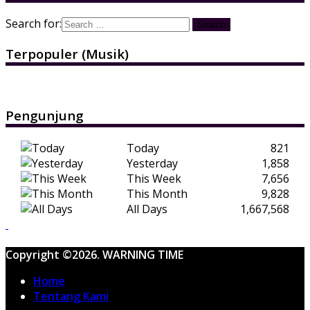
Search for:
Terpopuler (Musik)
Pengunjung
Today
821
Yesterday
1,858
This Week
7,656
This Month
9,828
All Days
1,667,568
Copyright ©2026. WARNING TIME
Home
Tentang Kami