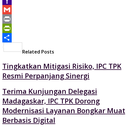
Email
Yahoo
Mail
Gmail
Print
PrintFriendly
Share
Related Posts
Tingkatkan Mitigasi Risiko, IPC TPK
Resmi Perpanjang Sinergi
Terima Kunjungan Delegasi
Madagaskar, IPC TPK Dorong
Modernisasi Layanan Bongkar Muat
Berbasis Digital