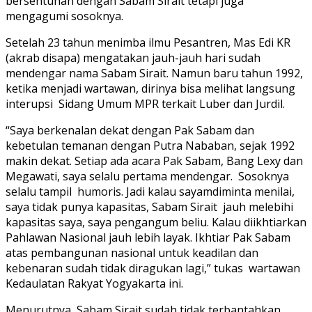
bersentuhan dengan Sabam Sirait tetapi juga
mengagumi sosoknya.
Setelah 23 tahun menimba ilmu Pesantren, Mas Edi KR
(akrab disapa) mengatakan jauh-jauh hari sudah
mendengar nama Sabam Sirait. Namun baru tahun 1992,
ketika menjadi wartawan, dirinya bisa melihat langsung
interupsi Sidang Umum MPR terkait Luber dan Jurdil.
“Saya berkenalan dekat dengan Pak Sabam dan
kebetulan temanan dengan Putra Nababan, sejak 1992
makin dekat. Setiap ada acara Pak Sabam, Bang Lexy dan
Megawati, saya selalu pertama mendengar. Sosoknya
selalu tampil humoris. Jadi kalau sayamdiminta menilai,
saya tidak punya kapasitas, Sabam Sirait jauh melebihi
kapasitas saya, saya pengangum beliu. Kalau diikhtiarkan
Pahlawan Nasional jauh lebih layak. Ikhtiar Pak Sabam
atas pembangunan nasional untuk keadilan dan
kebenaran sudah tidak diragukan lagi,” tukas wartawan
Kedaulatan Rakyat Yogyakarta ini.
Menurutnya, Sabam Sirait sudah tidak terbantahkan