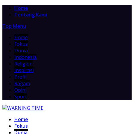
Home
Tentang Kami
Top Menu
Home
Fokus
Dunia
Indonesia
Religion
Inspirasi
Profil
Ragam
Opini
Sport
Home
Fokus
Dunia