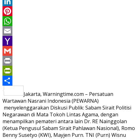
Twitter
LinkedIn
Pinterest
WhatsApp
Email
Yahoo
Mail
Gmail
Print
PrintFriendly
Share
Jakarta, Warningtime.com – Persatuan
Wartawan Nasrani Indonesia (PEWARNA)
menyelenggarakan Diskusi Publik: Sabam Sirait Politisi
Negarawan di Mata Tokoh Lintas Agama, dengan
menampilkan pemateri antara lain Dr. RE Nainggolan
(Ketua Pengusul Sabam Sirait Pahlawan Nasional), Romo
Benny Susetyo (KWI), Mayjen Purn. TNI (Purn) Wisnu