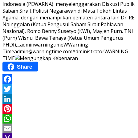
Indonesia (PEWARNA) menyelenggarakan Diskusi Publik:
Sabam Sirait Politisi Negarawan di Mata Tokoh Lintas
Agama, dengan menampilkan pemateri antara lain Dr. RE
Nainggolan (Ketua Pengusul Sabam Sirait Pahlawan
Nasional), Romo Benny Susetyo (KWI), Mayjen Purn. TNI
(Purn) Wisnu Bawa Tenaya (Ketua Umum Pengurus
PHDI),...
adminwarningtime
WWarning
Time
admin@warningtime.com
Administrator
WARNING
TIME
Share
Facebook
Twitter
LinkedIn
Pinterest
WhatsApp