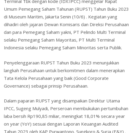
Terminal Tbk dengan kode (IDX:IPCC) menggelar Rapat
o
dI
st
A
o
l
ri
e
Umum Pemegang Saham Tahunan (RUPST) Tahun Buku 2023
o
n
p
M
e
di Museum Maritim, Jakarta Senin (10/6) . Kegiatan yang
k
p
ai
n
dihadiri oleh jajaran Dewan Komisaris dan Direksi Perusahaan
l
dan para Pemegang Saham yakni, PT Pelindo Multi Terminal
dl
selaku Pemegang Saham Mayoritas, PT Multi Terminal
y
Indonesia selaku Pemegang Saham Minoritas serta Publik.
Penyelenggaraan RUPST Tahun Buku 2023 menunjukkan
langkah Perusahaan untuk berkomitmen dalam menerapkan
Tata Kelola Perusahaan yang baik (Good Corporate
Governance) sebagai prinsip Perusahaan.
Dalam paparan RUPST yang disampaikan Direktur Utama
IPCC, Sugeng Mulyadi, Perseroan membukukan pertumbuhan
laba bersih Rp190,85 miliar, meningkat 18,01% secara year
on year (YoY) sesuai dengan Laporan Keuangan Audited
Tahun 2023 oleh KAP Purwantono, Sungkoro & Surja (E&Y) .