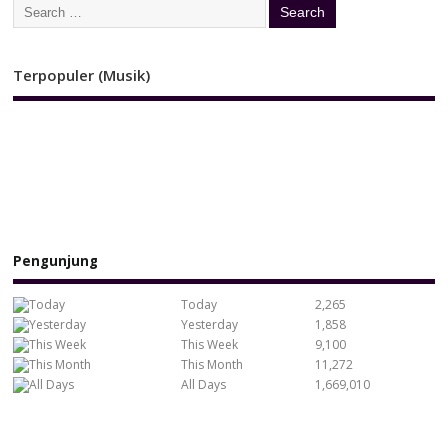
Terpopuler (Musik)
Pengunjung
Today
2,265
Yesterday
1,858
This Week
9,100
This Month
11,272
All Days
1,669,010