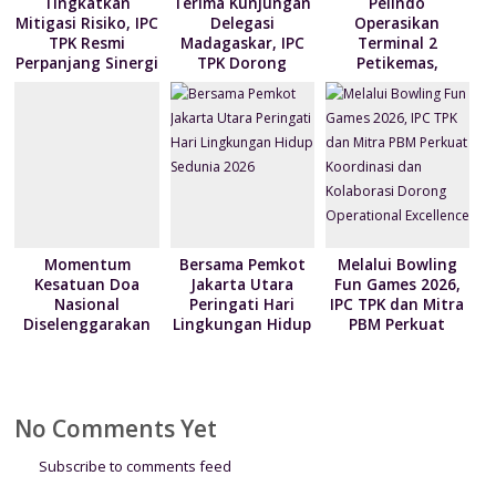
Tingkatkan
Terima Kunjungan
Pelindo
Mitigasi Risiko, IPC
Delegasi
Operasikan
TPK Resmi
Madagaskar, IPC
Terminal 2
Perpanjang Sinergi
TPK Dorong
Petikemas,
Modernisasi
Perkuat
Layanan Bongkar
Produktivitas
Muat Berbasis
Pelabuhan
Digital
Tanjung Priok
Momentum
Bersama Pemkot
Melalui Bowling
Kesatuan Doa
Jakarta Utara
Fun Games 2026,
Nasional
Peringati Hari
IPC TPK dan Mitra
Diselenggarakan
Lingkungan Hidup
PBM Perkuat
Bertepatan HUT
Sedunia 2026
Koordinasi dan
ke-81
Kolaborasi Dorong
Kemerdekaan RI
Operational
Excellence
No Comments Yet
Subscribe to comments feed