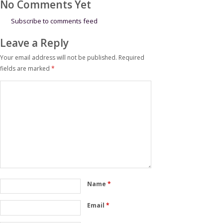
No Comments Yet
Kolaborasi
Dorong
Operational
Subscribe to comments feed
Excellence
Leave a Reply
Your email address will not be published.
Required
fields are marked
*
Name
*
Email
*