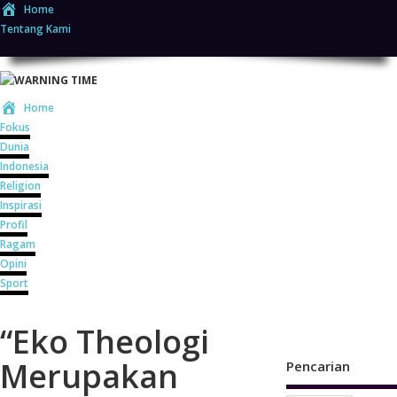
Home
Tentang Kami
Home
Fokus
Dunia
Indonesia
Religion
Inspirasi
Profil
Ragam
Opini
Sport
“Eko Theologi
Merupakan
Pencarian