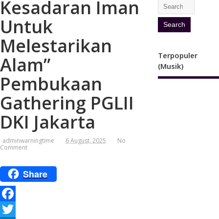
Kesadaran Iman
Untuk
Melestarikan
Terpopuler
Alam”
(Musik)
Pembukaan
Gathering PGLII
DKI Jakarta
adminwarningtime
6 August, 2025
No
Comment
Share
F