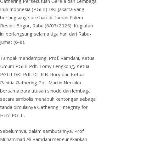
Gathering Persekutuan Gereja dan Lembaga
r
Injili Indonesia (PGLII) DKI Jakarta yang
i
berlangsung sore hari di Taman Palem
e
Resort Bogor, Rabu (6/07/2025). Kegiatan
ini berlangsung selama tiga hari dari Rabu-
n
Jumat (6-8).
d
l
Tampak mendampingi Prof. Ramdani, Ketua
y
Umum PGLII Pdt. Tomy Lengkong, Ketua
PGLII DKI Pdt. Dr. R.B. Rory dan Ketua
Panitia Gathering Pdt. Martin Neolaka
bersama para utusan sinode dan lembaga
secara simbolis menabuh kentongan sebagai
tanda dimulainya Gathering “Integrity for
Him” PGLII.
Sebelumnya, dalam sambutannya, Prof.
Muhammad Ali Ramdani mengungkapkan