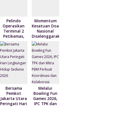
Berbasis
Digital
Pelindo
Momentum
Operasikan
Kesatuan Doa
Terminal 2
Nasional
Petikemas,
Diselenggarakan
Perkuat
Bertepatan
Produktivitas
HUT ke-81
Pelabuhan
Kemerdekaan
Tanjung
RI
Priok
Bersama
Melalui
Pemkot
Bowling Fun
Jakarta Utara
Games 2026,
Peringati Hari
IPC TPK dan
Lingkungan
Mitra PBM
Hidup
Perkuat
Sedunia 2026
Koordinasi
dan